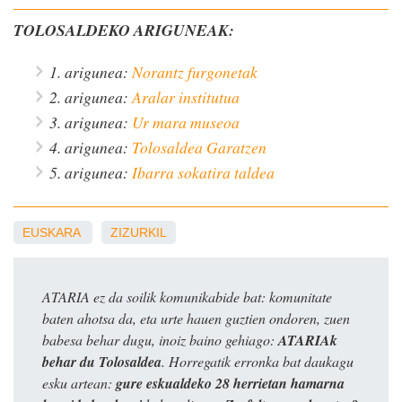
TOLOSALDEKO ARIGUNEAK:
1. arigunea:
Norantz furgonetak
2. arigunea:
Aralar institutua
3. arigunea:
Ur mara museoa
4. arigunea:
Tolosaldea Garatzen
5. arigunea:
Ibarra sokatira taldea
EUSKARA
ZIZURKIL
ATARIA ez da soilik komunikabide bat: komunitate
baten ahotsa da, eta urte hauen guztien ondoren, zuen
babesa behar dugu, inoiz baino gehiago:
ATARIAk
behar du Tolosaldea
. Horregatik erronka bat daukagu
esku artean:
gure eskualdeko 28 herrietan hamarna