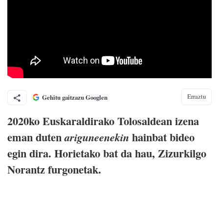
Erraztu
Gehitu gaitzazu Googlen
2020ko Euskaraldirako Tolosaldean izena
eman duten
hainbat bideo
ariguneenekin
egin dira. Horietako bat da hau, Zizurkilgo
Norantz furgonetak.