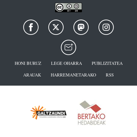
HONI BURUZ
LEGE OHARRA
PUBLIZITATEA
ARAUAK
HARREMANETARAKO
RSS