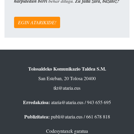
harpidedun berri
behar ditugu.
Zu falta zara, bazatoz?
EGIN ATARIKIDE!
Tolosaldeko Komunikazio Taldea S.M.
San Esteban, 20 Tolosa 20400
tkt@ataria.eus
Erredakzioa:
ataria@ataria.eus
/ 943 655 695
Publizitatea:
publi@ataria.eus
/ 661 678 818
Codesyntaxek garatua