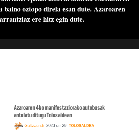
a baino oztopo direla esan dute. Azaroaren
arrantziaz ere hitz egin dute.
Azaroaren 4ko manifestaziorako autobusak
antolatu ditugu Tolosaldean
Galtzaundi
2023 urr 29
TOLOSALDEA