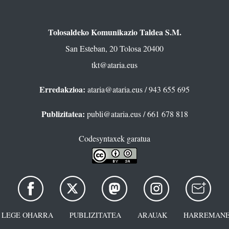
Tolosaldeko Komunikazio Taldea S.M.
San Esteban, 20 Tolosa 20400
tkt@ataria.eus
Erredakzioa:
ataria@ataria.eus
/ 943 655 695
Publizitatea:
publi@ataria.eus
/ 661 678 818
Codesyntaxek garatua
LEGE OHARRA
PUBLIZITATEA
ARAUAK
HARREMANE