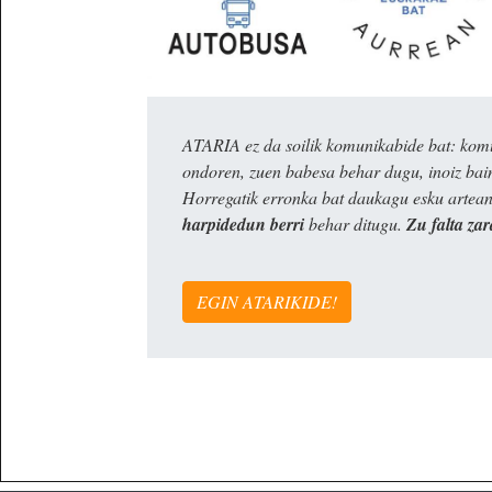
ATARIA ez da soilik komunikabide bat: komun
ondoren, zuen babesa behar dugu, inoiz ba
Horregatik erronka bat daukagu esku artea
harpidedun berri
behar ditugu.
Zu falta zar
EGIN ATARIKIDE!