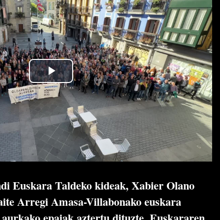
di Euskara Taldeko kideak, Xabier Olano
aite Arregi Amasa-Villabonako euskara
 aurkako epaiak aztertu dituzte. Euskararen