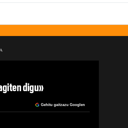
A
agiten digu»
Gehitu gaitzazu Googlen