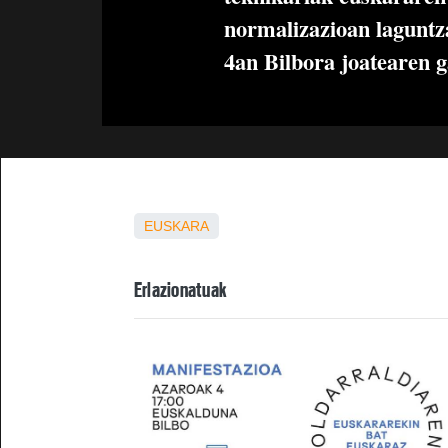
normalizazioan laguntz
4an Bilbora joatearen g
EUSKARA
Erlazionatuak