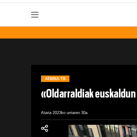
ATARIA TB
«Oldarraldiak euskaldun 
Ataria
2023ko urriaren 30a