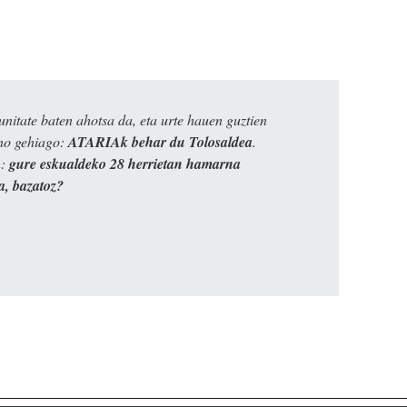
itate baten ahotsa da, eta urte hauen guztien
ino gehiago:
ATARIAk behar du Tolosaldea
.
n:
gure eskualdeko 28 herrietan hamarna
a, bazatoz?