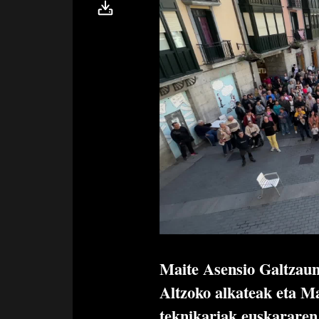
Maite Asensio Galtzaun
Altzoko alkateak eta M
teknikariak euskararen