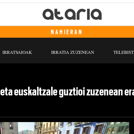
NAHIERAN
IRRATSAIOAK
IRRATIA ZUZENEAN
TELEBIST
eta euskaltzale guztioi zuzenean er