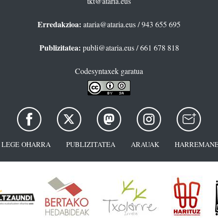
tkt@ataria.eus
Erredakzioa:
ataria@ataria.eus
/ 943 655 695
Publizitatea:
publi@ataria.eus
/ 661 678 818
Codesyntaxek garatua
LEGE OHARRA
PUBLIZITATEA
ARAUAK
HARREMANE