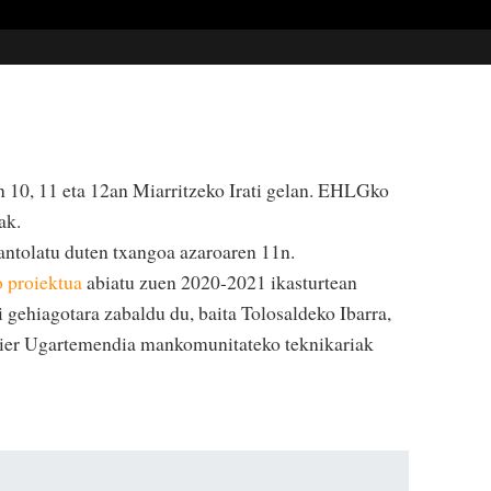
 10, 11 eta 12an Miarritzeko Irati gelan. EHLGko
ak.
antolatu duten txangoa azaroaren 11n.
 proiektua
abiatu zuen 2020-2021 ikasturtean
 gehiagotara zabaldu du, baita Tolosaldeko Ibarra,
Maier Ugartemendia mankomunitateko teknikariak