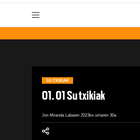
SU TXIKIAK
01. 01 Su txikiak
Jon Miranda Labaien
2023ko urriaren 30a