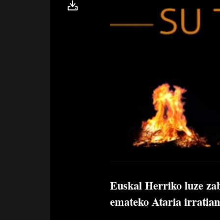
Euskal Herriko luze za
emateko Ataria irratian