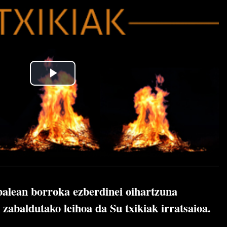
balean borroka ezberdinei oihartzuna
 zabaldutako leihoa da Su txikiak irratsaioa.