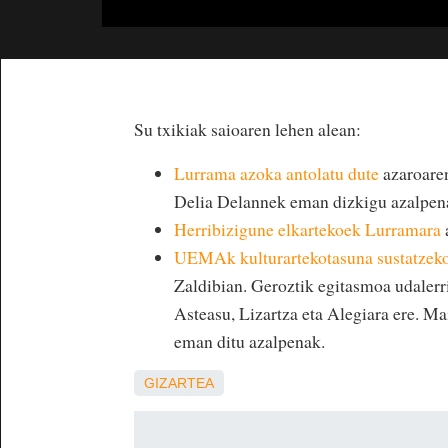
Su txikiak saioaren lehen alean:
Lurrama azoka antolatu dute
azaroaren
Delia Delannek eman dizkigu azalpen
Herribizigune elkartekoek Lurramara
UEMAk kulturartekotasuna sustatzeko
Zaldibian. Geroztik egitasmoa udalerri
Asteasu, Lizartza eta Alegiara ere. 
eman ditu azalpenak.
GIZARTEA