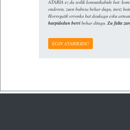
ATARIA ez da soilik komunikabide bat: komun
ondoren, zuen babesa behar dugu, inoiz ba
Horregatik erronka bat daukagu esku artea
harpidedun berri
behar ditugu.
Zu falta zar
EGIN ATARIKIDE!