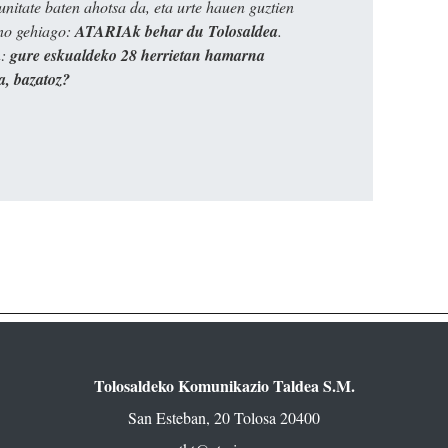
itate baten ahotsa da, eta urte hauen guztien
ino gehiago:
ATARIAk behar du Tolosaldea
.
n:
gure eskualdeko 28 herrietan hamarna
a, bazatoz?
Tolosaldeko Komunikazio Taldea S.M.
San Esteban, 20 Tolosa 20400