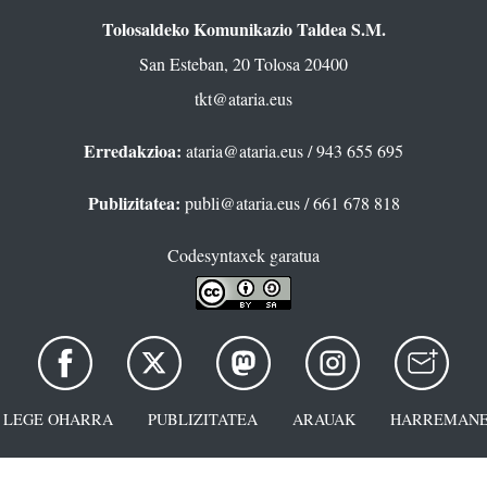
Tolosaldeko Komunikazio Taldea S.M.
San Esteban, 20 Tolosa 20400
tkt@ataria.eus
Erredakzioa:
ataria@ataria.eus
/ 943 655 695
Publizitatea:
publi@ataria.eus
/ 661 678 818
Codesyntaxek garatua
LEGE OHARRA
PUBLIZITATEA
ARAUAK
HARREMANE