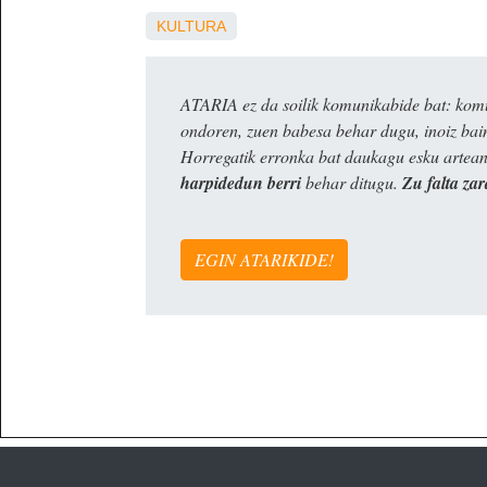
KULTURA
ATARIA ez da soilik komunikabide bat: komun
ondoren, zuen babesa behar dugu, inoiz ba
Horregatik erronka bat daukagu esku artea
harpidedun berri
behar ditugu.
Zu falta zar
EGIN ATARIKIDE!