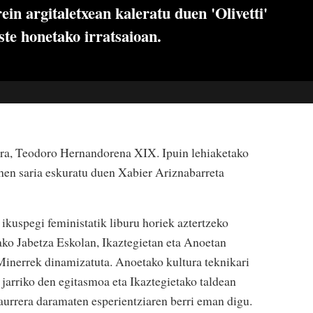
in argitaletxean kaleratu duen 'Olivetti'
ste honetako irratsaioan.
tera, Teodoro Hernandorena XIX. Ipuin lehiaketako
hen saria eskuratu duen Xabier Ariznabarreta
ikuspegi feministatik liburu horiek aztertzeko
sako Jabetza Eskolan, Ikaztegietan eta Anoetan
n Minerrek dinamizatuta. Anoetako kultura teknikari
jarriko den egitasmoa eta Ikaztegietako taldean
aurrera daramaten esperientziaren berri eman digu.