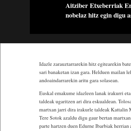
Aitziber Etxeberriak Ere
nobelaz hitz egin digu a
Idazle zarauztarrarekin hitz egitearekin ba
sari banaketan izan gara. Helduen mailan le
andoaindarrarekin aritu gara solasean.
Euskal emakume idazleen lanak irakurri eta 
taldeak ugaritzen ari dira eskualdean. Tolo
martxan jarri dira irakurle taldeak Kattali
Tere Sotok azaldu digu gaur bertan martxan 
parte hartzen duen Edurne Ibarbiak herrian 