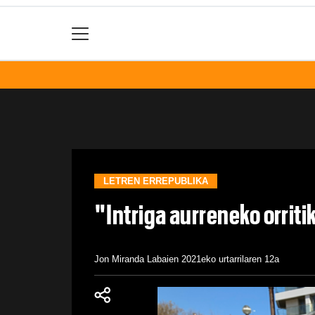
LETREN ERREPUBLIKA
"Intriga aurreneko orriti
Jon Miranda Labaien
2021eko urtarrilaren 12a