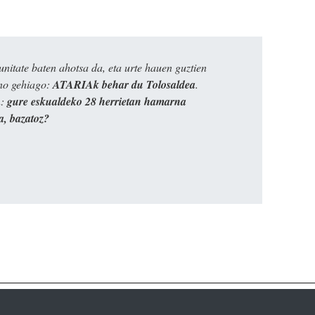
itate baten ahotsa da, eta urte hauen guztien
ino gehiago:
ATARIAk behar du Tolosaldea
.
n:
gure eskualdeko 28 herrietan hamarna
a, bazatoz?