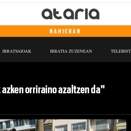
NAHIERAN
IRRATSAIOAK
IRRATIA ZUZENEAN
TELEBIST
k azken orriraino azaltzen da"