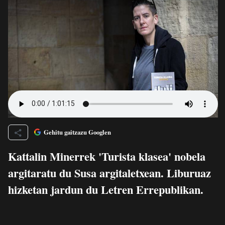
Gehitu gaitzazu Googlen
Kattalin Minerrek 'Turista klasea' nobela
argitaratu du Susa argitaletxean. Liburuaz
hizketan jardun du Letren Errepublikan.