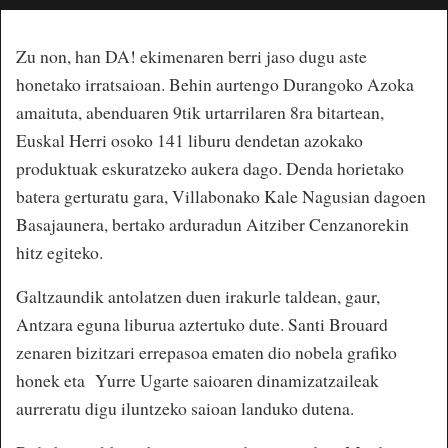
Zu non, han DA! ekimenaren berri jaso dugu aste
honetako irratsaioan. Behin aurtengo Durangoko Azoka
amaituta, abenduaren 9tik urtarrilaren 8ra bitartean,
Euskal Herri osoko 141 liburu dendetan azokako
produktuak eskuratzeko aukera dago. Denda horietako
batera gerturatu gara, Villabonako Kale Nagusian dagoen
Basajaunera, bertako arduradun Aitziber Cenzanorekin
hitz egiteko.
Galtzaundik antolatzen duen irakurle taldean, gaur,
Antzara eguna liburua aztertuko dute. Santi Brouard
zenaren bizitzari errepasoa ematen dio nobela grafiko
honek eta Yurre Ugarte saioaren dinamizatzaileak
aurreratu digu iluntzeko saioan landuko dutena.