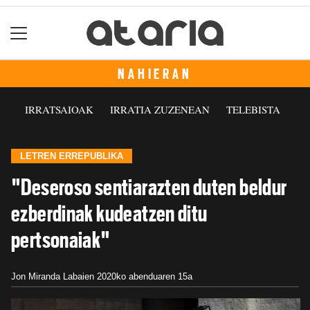
NAHIERAN
IRRATSAIOAK
IRRATIA ZUZENEAN
TELEBISTA
LETREN ERREPUBLIKA
"Deseroso sentiarazten duten beldur
ezberdinak kudeatzen ditu
pertsonaiak"
Jon Miranda Labaien
2020ko abenduaren 15a