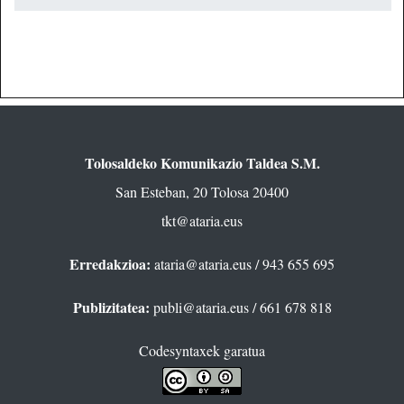
Tolosaldeko Komunikazio Taldea S.M.
San Esteban, 20 Tolosa 20400
tkt@ataria.eus
Erredakzioa:
ataria@ataria.eus
/ 943 655 695
Publizitatea:
publi@ataria.eus
/ 661 678 818
Codesyntaxek garatua