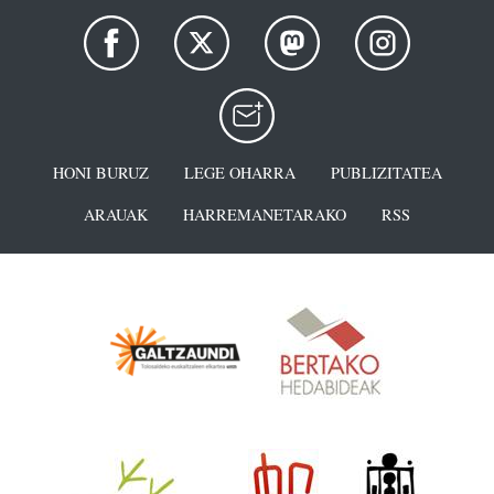
HONI BURUZ
LEGE OHARRA
PUBLIZITATEA
ARAUAK
HARREMANETARAKO
RSS