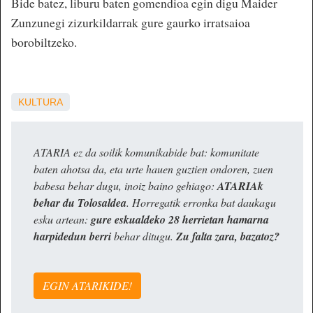
Bide batez, liburu baten gomendioa egin digu Maider
Zunzunegi zizurkildarrak gure gaurko irratsaioa
borobiltzeko.
KULTURA
ATARIA ez da soilik komunikabide bat: komunitate
baten ahotsa da, eta urte hauen guztien ondoren, zuen
babesa behar dugu, inoiz baino gehiago:
ATARIAk
behar du Tolosaldea
. Horregatik erronka bat daukagu
esku artean:
gure eskualdeko 28 herrietan hamarna
harpidedun berri
behar ditugu.
Zu falta zara, bazatoz?
EGIN ATARIKIDE!