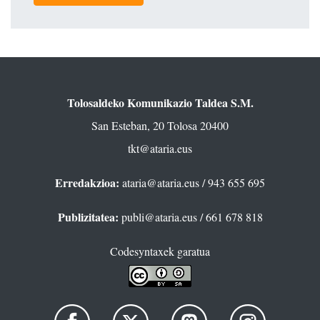
Tolosaldeko Komunikazio Taldea S.M.
San Esteban, 20 Tolosa 20400
tkt@ataria.eus
Erredakzioa:
ataria@ataria.eus
/ 943 655 695
Publizitatea:
publi@ataria.eus
/ 661 678 818
Codesyntaxek garatua