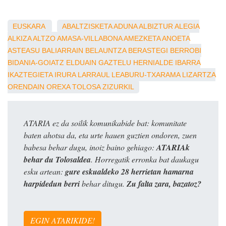
EUSKARA
ABALTZISKETA
ADUNA
ALBIZTUR
ALEGIA
ALKIZA
ALTZO
AMASA-VILLABONA
AMEZKETA
ANOETA
ASTEASU
BALIARRAIN
BELAUNTZA
BERASTEGI
BERROBI
BIDANIA-GOIATZ
ELDUAIN
GAZTELU
HERNIALDE
IBARRA
IKAZTEGIETA
IRURA
LARRAUL
LEABURU-TXARAMA
LIZARTZA
ORENDAIN
OREXA
TOLOSA
ZIZURKIL
ATARIA ez da soilik komunikabide bat: komunitate
baten ahotsa da, eta urte hauen guztien ondoren, zuen
babesa behar dugu, inoiz baino gehiago:
ATARIAk
behar du Tolosaldea
. Horregatik erronka bat daukagu
esku artean:
gure eskualdeko 28 herrietan hamarna
harpidedun berri
behar ditugu.
Zu falta zara, bazatoz?
EGIN ATARIKIDE!