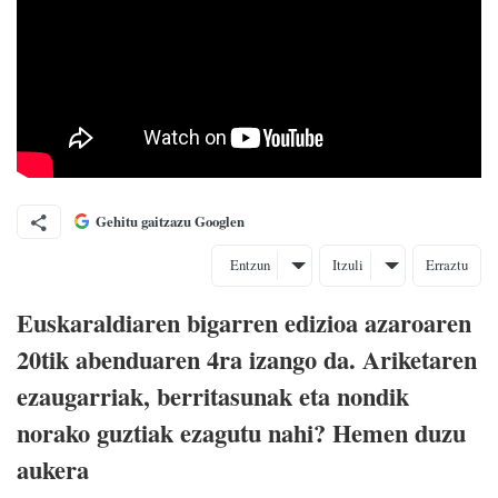
Gehitu gaitzazu Googlen
Entzun
Itzuli
Erraztu
Euskaraldiaren bigarren edizioa azaroaren
20tik abenduaren 4ra izango da. Ariketaren
ezaugarriak, berritasunak eta nondik
norako guztiak ezagutu nahi? Hemen duzu
aukera