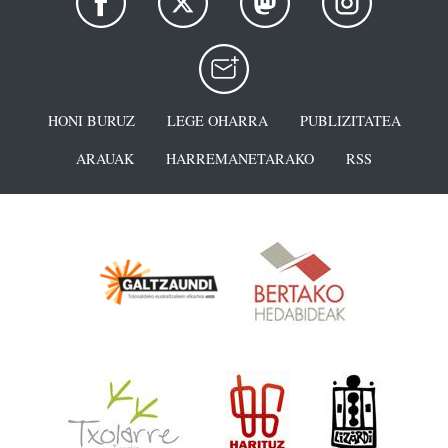
HONI BURUZ
LEGE OHARRA
PUBLIZITATEA
ARAUAK
HARREMANETARAKO
RSS