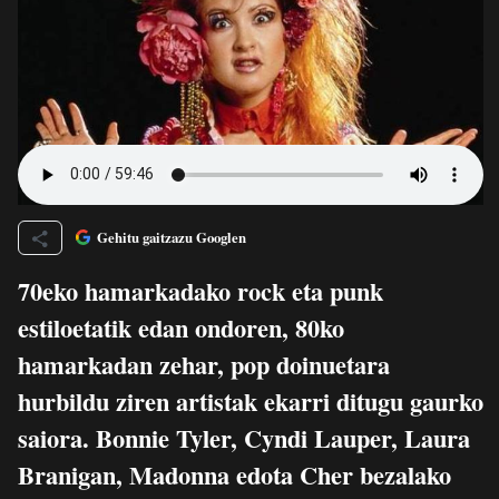
Gehitu gaitzazu Googlen
70eko hamarkadako rock eta punk
estiloetatik edan ondoren, 80ko
hamarkadan zehar, pop doinuetara
hurbildu ziren artistak ekarri ditugu gaurko
saiora. Bonnie Tyler, Cyndi Lauper, Laura
Branigan, Madonna edota Cher bezalako