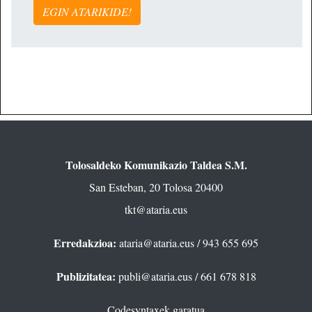
EGIN ATARIKIDE!
Tolosaldeko Komunikazio Taldea S.M.
San Esteban, 20 Tolosa 20400
tkt@ataria.eus
Erredakzioa:
ataria@ataria.eus
/ 943 655 695
Publizitatea:
publi@ataria.eus
/ 661 678 818
Codesyntaxek garatua