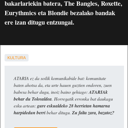
bakarlariekin batera, The Bangles, Roxette,
Eurythmics eta Blondie bezalako bandak
ere izan ditugu entzungai.
KULTURA
ATARIA ez da soilik komunikabide bat: komunitate
baten ahotsa da, eta urte hauen guztien ondoren, zuen
babesa behar dugu, inoiz baino gehiago:
ATARIAk
behar du Tolosaldea
. Horregatik erronka bat daukagu
esku artean:
gure eskualdeko 28 herrietan hamarna
harpidedun berri
behar ditugu.
Zu falta zara, bazatoz?