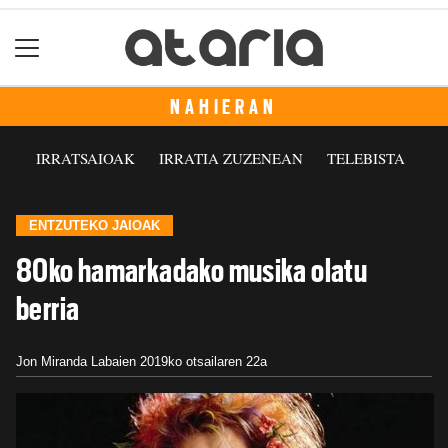
NAHIERAN
IRRATSAIOAK
IRRATIA ZUZENEAN
TELEBISTA
ENTZUTEKO JAIOAK
80ko hamarkadako musika olatu
berria
Jon Miranda Labaien
2019ko otsailaren 22a