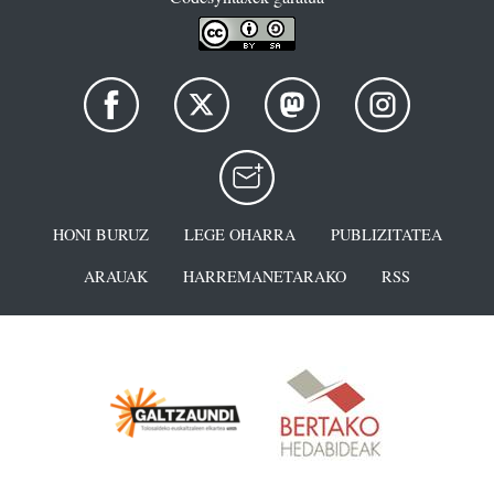
HONI BURUZ
LEGE OHARRA
PUBLIZITATEA
ARAUAK
HARREMANETARAKO
RSS