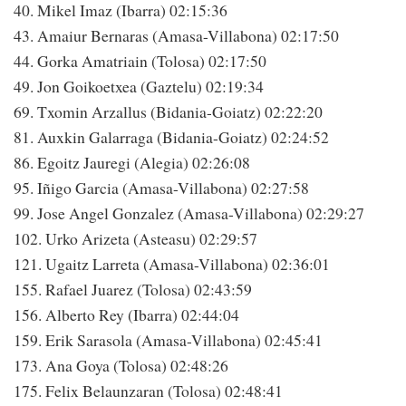
40. Mikel Imaz (Ibarra) 02:15:36
43. Amaiur Bernaras (Amasa-Villabona) 02:17:50
44. Gorka Amatriain (Tolosa) 02:17:50
49. Jon Goikoetxea (Gaztelu) 02:19:34
69. Txomin Arzallus (Bidania-Goiatz) 02:22:20
81. Auxkin Galarraga (Bidania-Goiatz) 02:24:52
86. Egoitz Jauregi (Alegia) 02:26:08
95. Iñigo Garcia (Amasa-Villabona) 02:27:58
99. Jose Angel Gonzalez (Amasa-Villabona) 02:29:27
102. Urko Arizeta (Asteasu) 02:29:57
121. Ugaitz Larreta (Amasa-Villabona) 02:36:01
155. Rafael Juarez (Tolosa) 02:43:59
156. Alberto Rey (Ibarra) 02:44:04
159. Erik Sarasola (Amasa-Villabona) 02:45:41
173. Ana Goya (Tolosa) 02:48:26
175. Felix Belaunzaran (Tolosa) 02:48:41