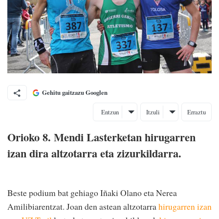
Gehitu gaitzazu Googlen
Entzun
Itzuli
Erraztu
Orioko 8. Mendi Lasterketan hirugarren
izan dira altzotarra eta zizurkildarra.
Beste podium bat gehiago Iñaki Olano eta Nerea
Amilibiarentzat. Joan den astean altzotarra
hirugarren izan