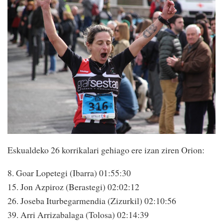
Eskualdeko 26 korrikalari gehiago ere izan ziren Orion:
8. Goar Lopetegi (Ibarra) 01:55:30
15. Jon Azpiroz (Berastegi) 02:02:12
26. Joseba Iturbegarmendia (Zizurkil) 02:10:56
39. Arri Arrizabalaga (Tolosa) 02:14:39