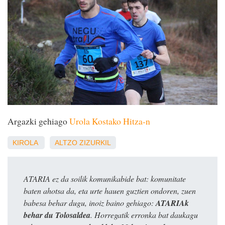
Argazki gehiago
Urola Kostako Hitza-n
KIROLA
ALTZO
ZIZURKIL
ATARIA ez da soilik komunikabide bat: komunitate
baten ahotsa da, eta urte hauen guztien ondoren, zuen
babesa behar dugu, inoiz baino gehiago:
ATARIAk
behar du Tolosaldea
. Horregatik erronka bat daukagu