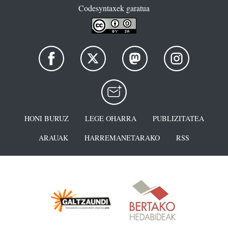
Codesyntaxek garatua
HONI BURUZ
LEGE OHARRA
PUBLIZITATEA
ARAUAK
HARREMANETARAKO
RSS