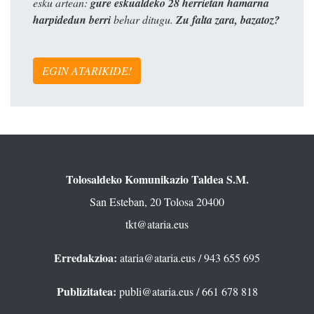
esku artean:
gure eskualdeko 28 herrietan hamarna
harpidedun berri
behar ditugu.
Zu falta zara, bazatoz?
EGIN ATARIKIDE!
Tolosaldeko Komunikazio Taldea S.M.
San Esteban, 20 Tolosa 20400
tkt@ataria.eus
Erredakzioa:
ataria@ataria.eus
/ 943 655 695
Publizitatea:
publi@ataria.eus
/ 661 678 818