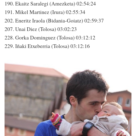
190. Ekaitz Saralegi (Amezketa) 02:54:24
191. Mikel Martinez (Irura) 02:55:34
202. Eneritz Iraola (Bidania-Goiatz) 02:59:37
207. Unai Diez (Tolosa) 03:02:23
228. Gorka Dominguez (Tolosa) 03:12:12
229. Iñaki Etxeberria (Tolosa) 03:12:16