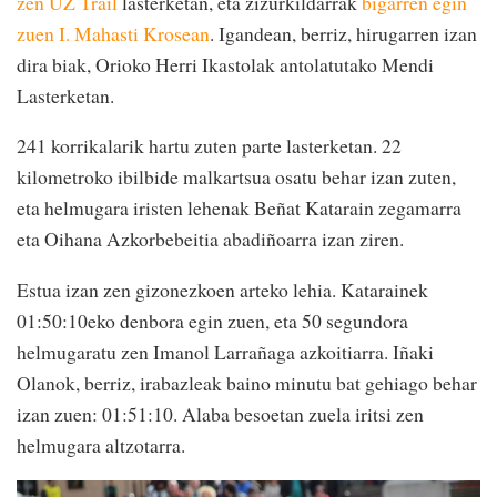
zen UZ Trail
lasterketan, eta zizurkildarrak
bigarren egin
zuen I. Mahasti Krosean
. Igandean, berriz, hirugarren izan
dira biak, Orioko Herri Ikastolak antolatutako Mendi
Lasterketan.
241 korrikalarik hartu zuten parte lasterketan. 22
kilometroko ibilbide malkartsua osatu behar izan zuten,
eta helmugara iristen lehenak Beñat Katarain zegamarra
eta Oihana Azkorbebeitia abadiñoarra izan ziren.
Estua izan zen gizonezkoen arteko lehia. Katarainek
01:50:10eko denbora egin zuen, eta 50 segundora
helmugaratu zen Imanol Larrañaga azkoitiarra. Iñaki
Olanok, berriz, irabazleak baino minutu bat gehiago behar
izan zuen: 01:51:10. Alaba besoetan zuela iritsi zen
helmugara altzotarra.