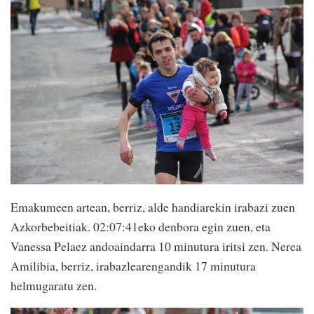
Emakumeen artean, berriz, alde handiarekin irabazi zuen
Azkorbebeitiak. 02:07:41eko denbora egin zuen, eta
Vanessa Pelaez andoaindarra 10 minutura iritsi zen. Nerea
Amilibia, berriz, irabazlearengandik 17 minutura
helmugaratu zen.