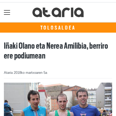
TOLOSALDEA
Iñaki Olano eta Nerea Amilibia, berriro
ere podiumean
Ataria
2018ko martxoaren 5a