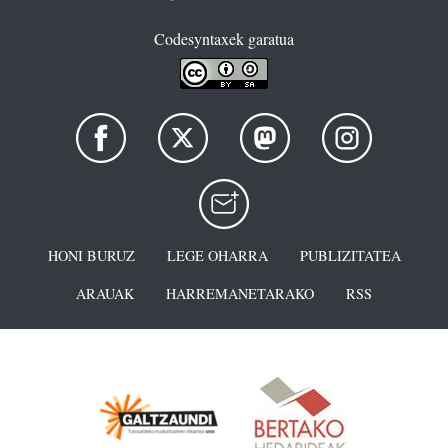
Codesyntaxek garatua
HONI BURUZ
LEGE OHARRA
PUBLIZITATEA
ARAUAK
HARREMANETARAKO
RSS