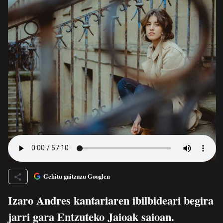
Gehitu gaitzazu Googlen
Izaro Andres kantariaren ibilbideari begira
jarri gara Entzuteko Jaioak saioan.