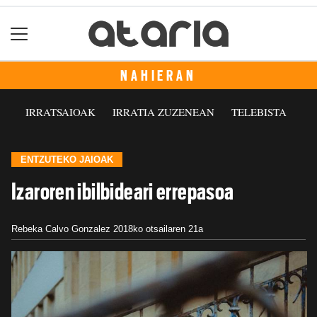
NAHIERAN
IRRATSAIOAK
IRRATIA ZUZENEAN
TELEBISTA
ENTZUTEKO JAIOAK
Izaroren ibilbideari errepasoa
Rebeka Calvo Gonzalez
2018ko otsailaren 21a