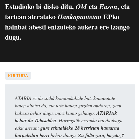
Estudioko bi disko ditu,
eta
, eta
OM
Eason
tartean ateratako
EPko
Hankapuntetan
hainbat abesti entzuteko aukera ere izango
dugu.
KULTURA
ATARIA ez da soilik komunikabide bat: komunitate
baten ahotsa da, eta urte hauen guztien ondoren, zuen
babesa behar dugu, inoiz baino gehiago:
ATARIAk
behar du Tolosaldea
. Horregatik erronka bat daukagu
esku artean:
gure eskualdeko 28 herrietan hamarna
harpidedun berri
behar ditugu.
Zu falta zara, bazatoz?