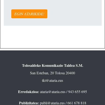
EGIN ATARIKIDE!
Tolosaldeko Komunikazio Taldea S.M.
San Esteban, 20 Tolosa 20400
tkt@ataria.eus
Erredakzioa:
ataria@ataria.eus
/ 943 655 695
Publizitatea:
publi@ataria.eus
/ 661 678 818