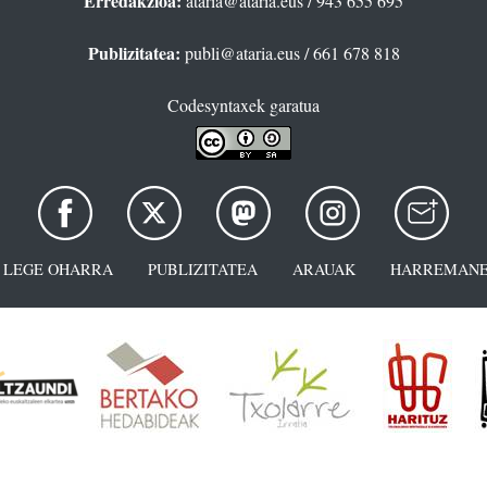
Erredakzioa:
ataria@ataria.eus
/ 943 655 695
Publizitatea:
publi@ataria.eus
/ 661 678 818
Codesyntaxek garatua
LEGE OHARRA
PUBLIZITATEA
ARAUAK
HARREMANE