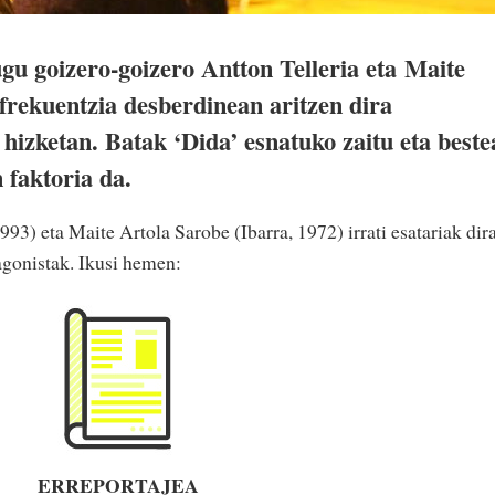
gu goizero-goizero Antton Telleria eta Maite
frekuentzia desberdinean aritzen dira
hizketan. Batak ‘Dida’ esnatuko zaitu eta beste
 faktoria da.
993) eta Maite Artola Sarobe (Ibarra, 1972) irrati esatariak dir
agonistak. Ikusi hemen:
ERREPORTAJEA