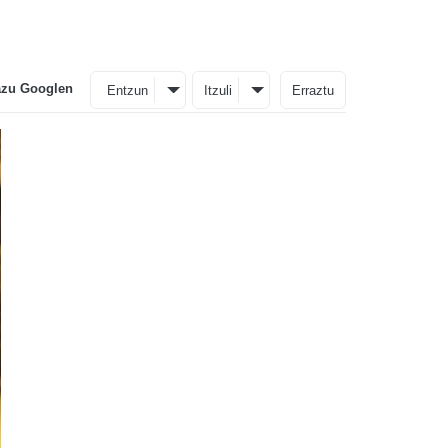
azu Googlen
Entzun
Itzuli
Erraztu