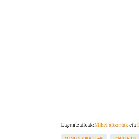
Laguntzaileak:
Mikel altzariak
eta
KOMUNIKABIDEAK
IBARRA
TOL