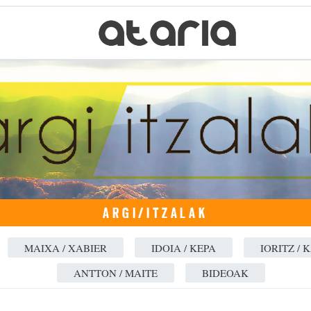
ARGI/ITZALAK
MAIXA / XABIER
IDOIA / KEPA
IORITZ / 
ANTTON / MAITE
BIDEOAK