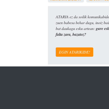
ATARIA ez da soilik komunikabide 
zuen babesa behar dugu, inoiz ba
bat daukagu esku artean:
gure es
falta zara, bazatoz?
EGIN ATARIKIDE!