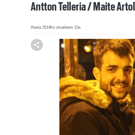
Antton Telleria / Maite Arto
Ataria
2018ko otsailaren 15a