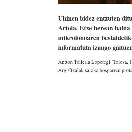
Uhinen bidez entzuten ditu
Artola. Etxe berean baina 
mikrofonoaren bestaldetik 
informatuta izango gaituen
Antton Telleria Lopetegi (Tolosa, 1
Argi/Itzalak saioko bosgarren prot