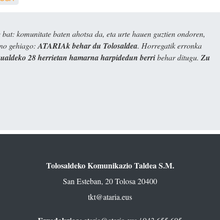
bat: komunitate baten ahotsa da, eta urte hauen guztien ondoren,
ino gehiago:
ATARIAk behar du Tolosaldea
. Horregatik erronka
kualdeko 28 herrietan hamarna harpidedun berri
behar ditugu.
Zu
Tolosaldeko Komunikazio Taldea S.M.
San Esteban, 20 Tolosa 20400
tkt@ataria.eus