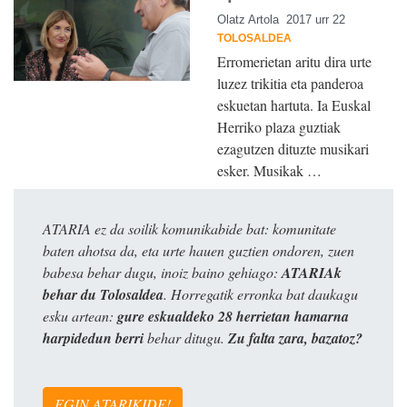
Olatz Artola
2017 urr 22
TOLOSALDEA
Erromerietan aritu dira urte
luzez trikitia eta panderoa
eskuetan hartuta. Ia Euskal
Herriko plaza guztiak
ezagutzen dituzte musikari
esker. Musikak …
ATARIA ez da soilik komunikabide bat: komunitate
baten ahotsa da, eta urte hauen guztien ondoren, zuen
babesa behar dugu, inoiz baino gehiago:
ATARIAk
behar du Tolosaldea
. Horregatik erronka bat daukagu
esku artean:
gure eskualdeko 28 herrietan hamarna
harpidedun berri
behar ditugu.
Zu falta zara, bazatoz?
EGIN ATARIKIDE!