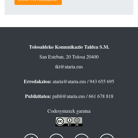
Tolosaldeko Komunikazio Taldea S.M.
San Esteban, 20 Tolosa 20400
tkt@ataria.eus
Erredakzioa:
ataria@ataria.eus
/ 943 655 695
Publizitatea:
publi@ataria.eus
/ 661 678 818
Codesyntaxek garatua