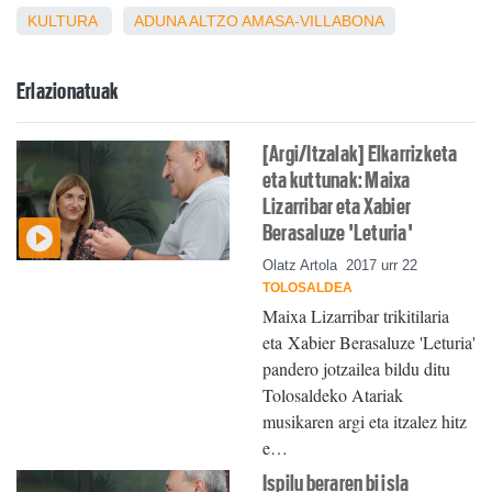
KULTURA
ADUNA
ALTZO
AMASA-VILLABONA
Erlazionatuak
[Argi/Itzalak] Elkarrizketa
eta kuttunak: Maixa
Lizarribar eta Xabier
Berasaluze 'Leturia'
Olatz Artola
2017 urr 22
TOLOSALDEA
Maixa Lizarribar trikitilaria
eta Xabier Berasaluze 'Leturia'
pandero jotzailea bildu ditu
Tolosaldeko Atariak
musikaren argi eta itzalez hitz
e…
Ispilu beraren bi isla