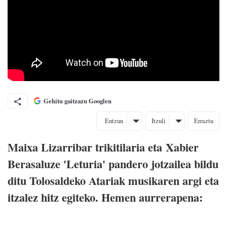
Gehitu gaitzazu Googlen
Entzun
Itzuli
Erraztu
Maixa Lizarribar trikitilaria eta Xabier
Berasaluze 'Leturia' pandero jotzailea bildu
ditu Tolosaldeko Atariak musikaren argi eta
itzalez hitz egiteko. Hemen aurrerapena: