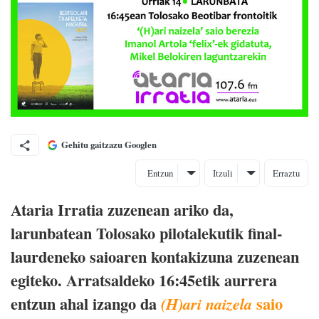
Gehitu gaitzazu Googlen
Entzun
Itzuli
Erraztu
Ataria Irratia zuzenean ariko da,
larunbatean Tolosako pilotalekutik final-
laurdeneko saioaren kontakizuna zuzenean
egiteko. Arratsaldeko 16:45etik aurrera
entzun ahal izango da
saio
(H)ari naizela