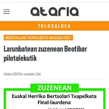
TOLOSALDEA
BERTSOLARI TXAPELKETA NAGUSIA 2017
Larunbatean zuzenean Beotibar
pilotalekutik
Ataria
2017ko urriaren 13a