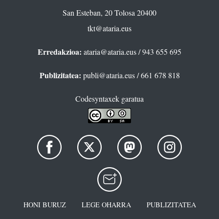
San Esteban, 20 Tolosa 20400
tkt@ataria.eus
Erredakzioa:
ataria@ataria.eus
/ 943 655 695
Publizitatea:
publi@ataria.eus
/ 661 678 818
Codesyntaxek garatua
HONI BURUZ
LEGE OHARRA
PUBLIZITATEA