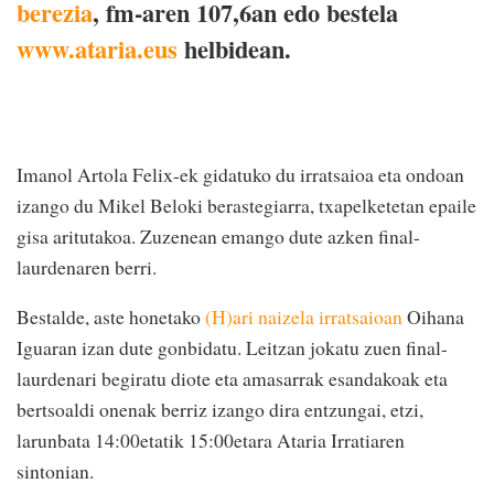
berezia
, fm-aren 107,6an edo bestela
www.ataria.eus
helbidean.
Imanol Artola Felix-ek gidatuko du irratsaioa eta ondoan
izango du Mikel Beloki berastegiarra, txapelketetan epaile
gisa aritutakoa. Zuzenean emango dute azken final-
laurdenaren berri.
Bestalde, aste honetako
(H)ari naizela irratsaioan
Oihana
Iguaran izan dute gonbidatu. Leitzan jokatu zuen final-
laurdenari begiratu diote eta amasarrak esandakoak eta
bertsoaldi onenak berriz izango dira entzungai, etzi,
larunbata 14:00etatik 15:00etara Ataria Irratiaren
sintonian.