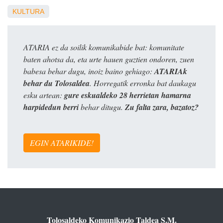
KULTURA
ATARIA ez da soilik komunikabide bat: komunitate
baten ahotsa da, eta urte hauen guztien ondoren, zuen
babesa behar dugu, inoiz baino gehiago:
ATARIAk
behar du Tolosaldea
. Horregatik erronka bat daukagu
esku artean:
gure eskualdeko 28 herrietan hamarna
harpidedun berri
behar ditugu.
Zu falta zara, bazatoz?
EGIN ATARIKIDE!
Tolosaldeko Komunikazio Taldea S.M.