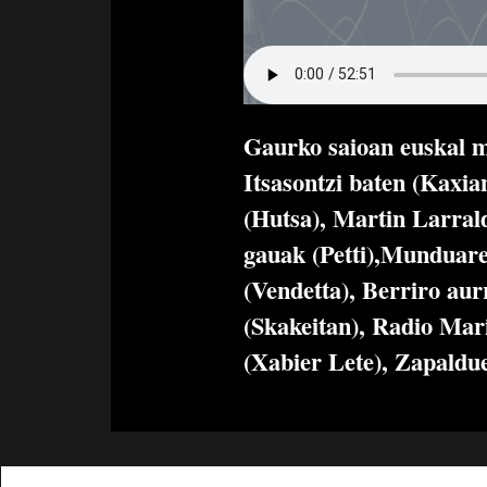
Gaurko saioan euskal m
Itsasontzi baten (Kaxia
(Hutsa), Martin Larra
gauak (Petti),Munduare
(Vendetta), Berriro aur
(Skakeitan), Radio Mar
(Xabier Lete), Zapaldue