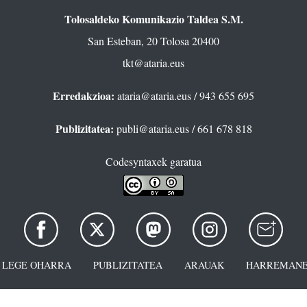
Tolosaldeko Komunikazio Taldea S.M.
San Esteban, 20 Tolosa 20400
tkt@ataria.eus
Erredakzioa:
ataria@ataria.eus
/ 943 655 695
Publizitatea:
publi@ataria.eus
/ 661 678 818
Codesyntaxek garatua
LEGE OHARRA
PUBLIZITATEA
ARAUAK
HARREMANE