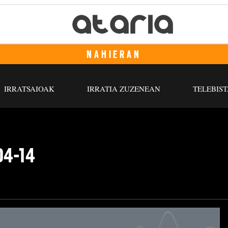
NAHIERAN
IRRATSAIOAK
IRRATIA ZUZENEAN
TELEBIST
04-14