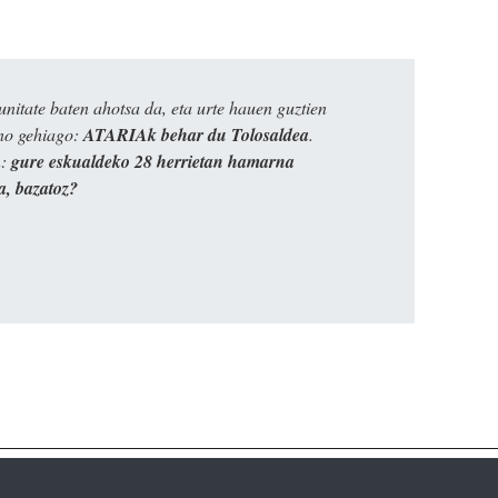
itate baten ahotsa da, eta urte hauen guztien
ino gehiago:
ATARIAk behar du Tolosaldea
.
n:
gure eskualdeko 28 herrietan hamarna
a, bazatoz?