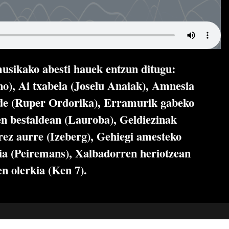
usikako abesti hauek entzun ditugu:
no), Ai txabela (Joselu Anaiak), Amnesia
lde (Ruper Ordorika), Erramurik gabeko
n bestaldean (Lauroba), Geldiezinak
rez aurre (Izeberg), Gehiegi amesteko
ia (Peiremans), Xalbadorren heriotzean
n olerkia (Ken 7).