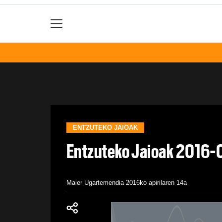
ENTZUTEKO JAIOAK
Entzuteko Jaioak 2016-
Maier Ugartemendia
2016ko apirilaren 14a