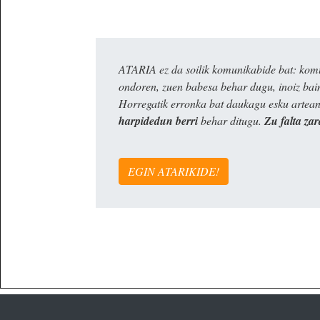
ATARIA ez da soilik komunikabide bat: komun
ondoren, zuen babesa behar dugu, inoiz ba
Horregatik erronka bat daukagu esku artea
harpidedun berri
behar ditugu.
Zu falta zar
EGIN ATARIKIDE!