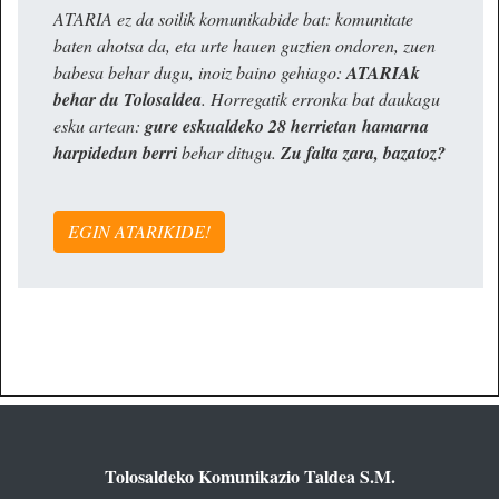
ATARIA ez da soilik komunikabide bat: komunitate
baten ahotsa da, eta urte hauen guztien ondoren, zuen
babesa behar dugu, inoiz baino gehiago:
ATARIAk
behar du Tolosaldea
. Horregatik erronka bat daukagu
esku artean:
gure eskualdeko 28 herrietan hamarna
harpidedun berri
behar ditugu.
Zu falta zara, bazatoz?
EGIN ATARIKIDE!
Tolosaldeko Komunikazio Taldea S.M.