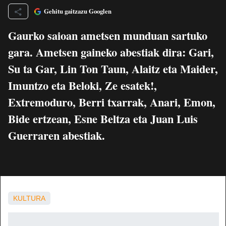
Gehitu gaitzazu Googlen
Gaurko saioan ametsen munduan sartuko
gara. Ametsen gaineko abestiak dira: Gari,
Su ta Gar, Lin Ton Taun, Alaitz eta Maider,
Imuntzo eta Beloki, Ze esatek!,
Extremoduro, Berri txarrak, Anari, Emon,
Bide ertzean, Esne Beltza eta Juan Luis
Guerraren abestiak.
KULTURA