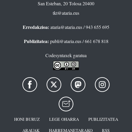
San Esteban, 20 Tolosa 20400
tkt@ataria.eus
Erredakzioa:
ataria@ataria.eus
/ 943 655 695
Publizitatea:
publi@ataria.eus
/ 661 678 818
Codesyntaxek garatua
HONI BURUZ
LEGE OHARRA
PUBLIZITATEA
ARAUAK
HARREMANETARAKO
RSS