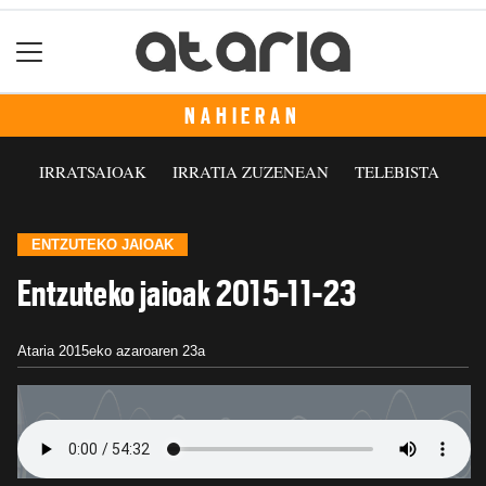
NAHIERAN
IRRATSAIOAK
IRRATIA ZUZENEAN
TELEBISTA
ENTZUTEKO JAIOAK
Entzuteko jaioak 2015-11-23
Ataria
2015eko azaroaren 23a