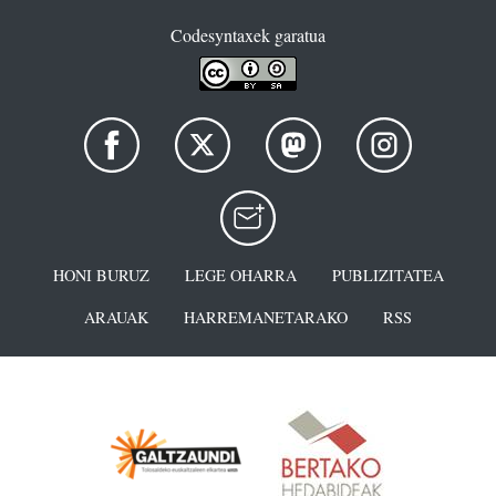
Codesyntaxek garatua
HONI BURUZ
LEGE OHARRA
PUBLIZITATEA
ARAUAK
HARREMANETARAKO
RSS