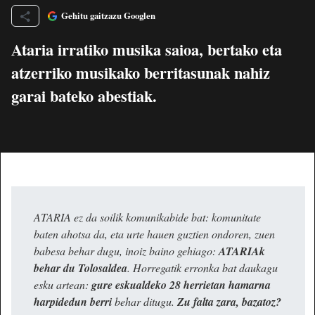
Gehitu gaitzazu Googlen
Ataria irratiko musika saioa, bertako eta
atzerriko musikako berritasunak nahiz
garai bateko abestiak.
ATARIA ez da soilik komunikabide bat: komunitate
baten ahotsa da, eta urte hauen guztien ondoren, zuen
babesa behar dugu, inoiz baino gehiago:
ATARIAk
behar du Tolosaldea
. Horregatik erronka bat daukagu
esku artean:
gure eskualdeko 28 herrietan hamarna
harpidedun berri
behar ditugu.
Zu falta zara, bazatoz?