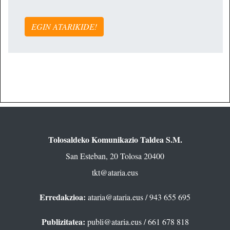
EGIN ATARIKIDE!
Tolosaldeko Komunikazio Taldea S.M.
San Esteban, 20 Tolosa 20400
tkt@ataria.eus
Erredakzioa:
ataria@ataria.eus
/ 943 655 695
Publizitatea:
publi@ataria.eus
/ 661 678 818