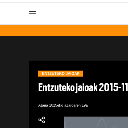
ENTZUTEKO JAIOAK
Entzuteko jaioak 2015-1
Ataria
2015eko azaroaren 19a