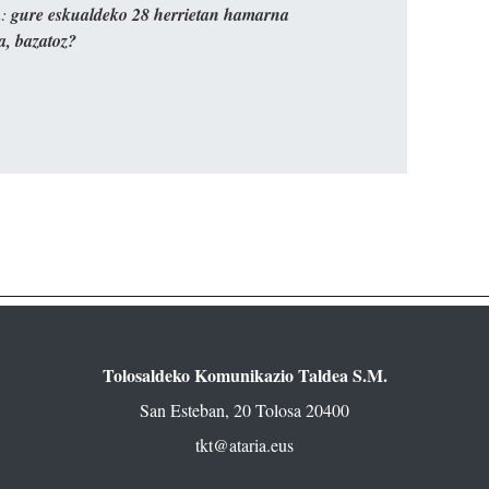
n:
gure eskualdeko 28 herrietan hamarna
a, bazatoz?
Tolosaldeko Komunikazio Taldea S.M.
San Esteban, 20 Tolosa 20400
tkt@ataria.eus