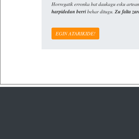
Horregatik erronka bat daukagu esku artea
harpidedun berri
behar ditugu.
Zu falta zar
EGIN ATARIKIDE!