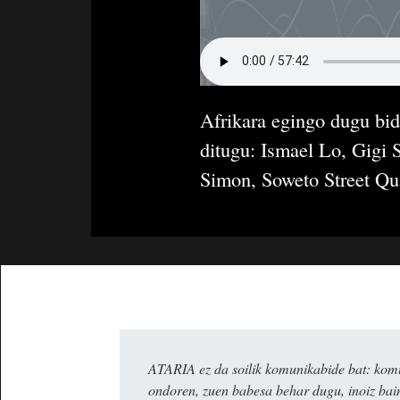
Afrikara egingo dugu bida
ditugu: Ismael Lo, Gigi
Simon, Soweto Street Qu
ATARIA ez da soilik komunikabide bat: komun
ondoren, zuen babesa behar dugu, inoiz ba