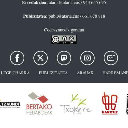
Erredakzioa:
ataria@ataria.eus
/ 943 655 695
Publizitatea:
publi@ataria.eus
/ 661 678 818
Codesyntaxek garatua
LEGE OHARRA
PUBLIZITATEA
ARAUAK
HARREMANE