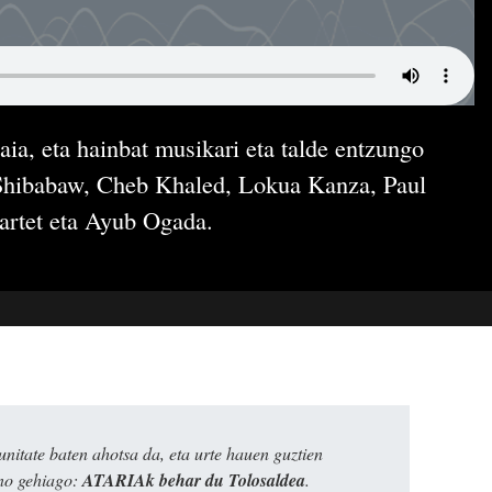
ia, eta hainbat musikari eta talde entzungo
 Shibabaw, Cheb Khaled, Lokua Kanza, Paul
artet eta Ayub Ogada.
itate baten ahotsa da, eta urte hauen guztien
ino gehiago:
ATARIAk behar du Tolosaldea
.