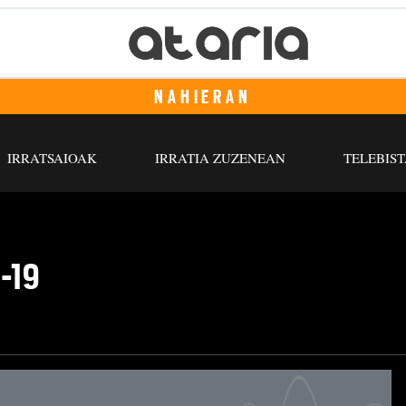
NAHIERAN
IRRATSAIOAK
IRRATIA ZUZENEAN
TELEBIST
1-19