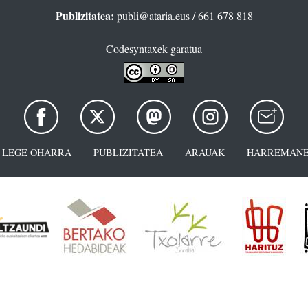
Publizitatea:
publi@ataria.eus
/ 661 678 818
Codesyntaxek garatua
LEGE OHARRA
PUBLIZITATEA
ARAUAK
HARREMANE