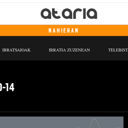
NAHIERAN
IRRATSAIOAK
IRRATIA ZUZENEAN
TELEBIST
0-14