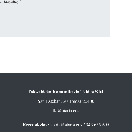
a, bazatoz?
Tolosaldeko Komunikazio Taldea S.M.
San Esteban, 20 Tolosa 20400
tkt@ataria.eus
Erredakzioa:
ataria@ataria.eus
/ 943 655 695