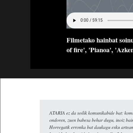
Filmetako hainbat soinu
of fire', 'Pianoa', 'Azk
ATARIA ez da soilik komunikabide bat: komun
ondoren, zuen babesa behar dugu, inoiz ba
Horregatik erronka bat daukagu esku artea