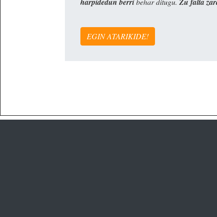
harpidedun berri
behar ditugu.
Zu falta zar
EGIN ATARIKIDE!