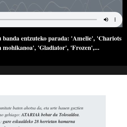
 banda entzuteko parada: 'Amelie', 'Chariots
en mohikanoa', 'Gladiator', 'Frozen',...
itate baten ahotsa da, eta urte hauen guztien
ino gehiago:
ATARIAk behar du Tolosaldea
.
n:
gure eskualdeko 28 herrietan hamarna