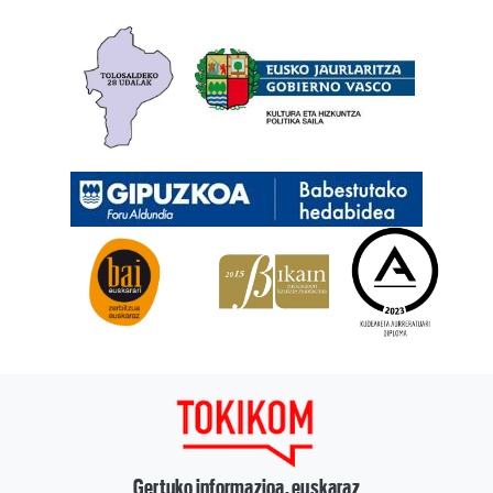
Gertuko informazioa, euskaraz