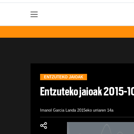
ENTZUTEKO JAIOAK
Entzuteko jaioak 2015-1
Imanol Garcia Landa
2015eko urriaren 14a