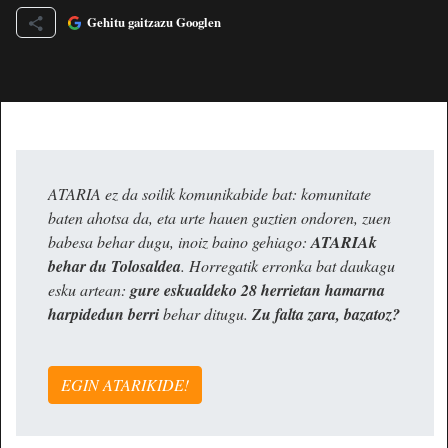
Gehitu gaitzazu Googlen
ATARIA ez da soilik komunikabide bat: komunitate
baten ahotsa da, eta urte hauen guztien ondoren, zuen
babesa behar dugu, inoiz baino gehiago:
ATARIAk
behar du Tolosaldea
. Horregatik erronka bat daukagu
esku artean:
gure eskualdeko 28 herrietan hamarna
harpidedun berri
behar ditugu.
Zu falta zara, bazatoz?
EGIN ATARIKIDE!