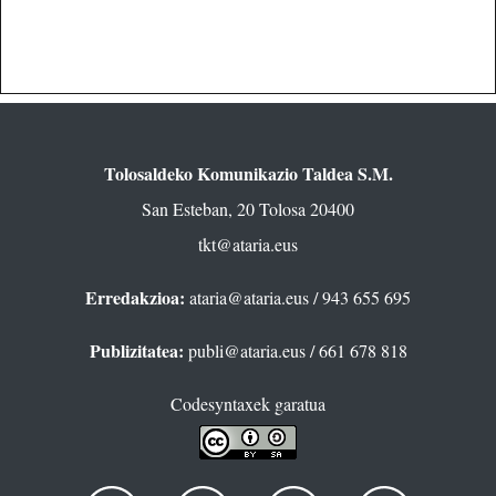
Tolosaldeko Komunikazio Taldea S.M.
San Esteban, 20 Tolosa 20400
tkt@ataria.eus
Erredakzioa:
ataria@ataria.eus
/ 943 655 695
Publizitatea:
publi@ataria.eus
/ 661 678 818
Codesyntaxek garatua