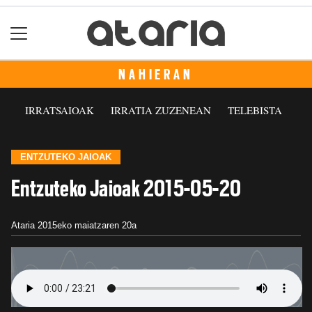
NAHIERAN
IRRATSAIOAK
IRRATIA ZUZENEAN
TELEBISTA
ENTZUTEKO JAIOAK
Entzuteko Jaioak 2015-05-20
Ataria
2015eko maiatzaren 20a