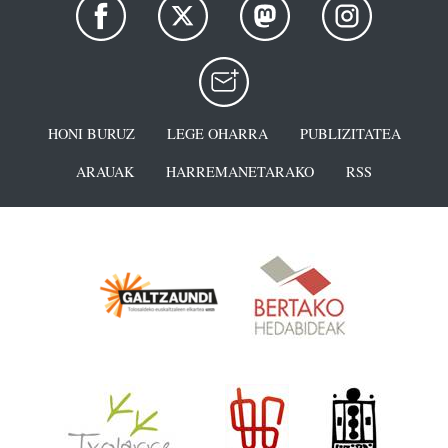
HONI BURUZ
LEGE OHARRA
PUBLIZITATEA
ARAUAK
HARREMANETARAKO
RSS