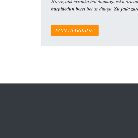
Horregatik erronka bat daukagu esku artea
harpidedun berri
behar ditugu.
Zu falta zar
EGIN ATARIKIDE!