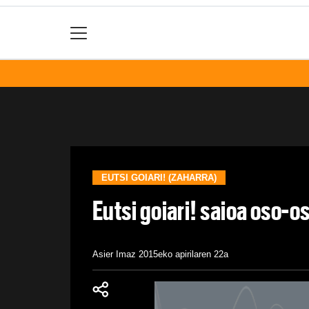
EUTSI GOIARI! (ZAHARRA)
Eutsi goiari! saioa oso-
Asier Imaz
2015eko apirilaren 22a