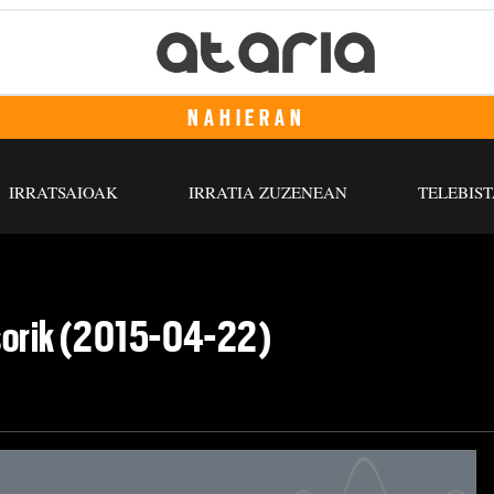
NAHIERAN
IRRATSAIOAK
IRRATIA ZUZENEAN
TELEBIST
osorik (2015-04-22)