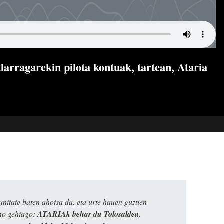
arragarekin pilota kontuak, tartean, Ataria
itate baten ahotsa da, eta urte hauen guztien
ino gehiago:
ATARIAk behar du Tolosaldea
.