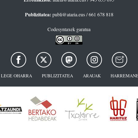
Publizitatea:
publi@ataria.eus
/ 661 678 818
Codesyntaxek garatua
LEGE OHARRA
PUBLIZITATEA
ARAUAK
HARREMANE