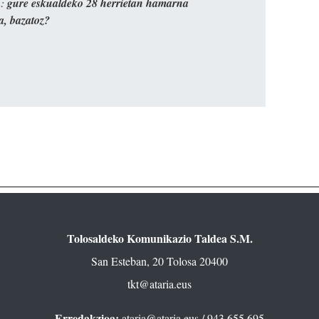
n:
gure eskualdeko 28 herrietan hamarna
a, bazatoz?
Tolosaldeko Komunikazio Taldea S.M.
San Esteban, 20 Tolosa 20400
tkt@ataria.eus
Erredakzioa:
ataria@ataria.eus
/ 943 655 695