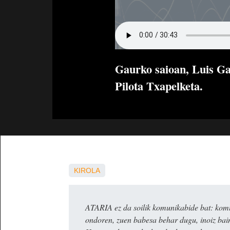
Gaurko saioan, Luis Gal
Pilota Txapelketa.
KIROLA
ATARIA ez da soilik komunikabide bat: komun
ondoren, zuen babesa behar dugu, inoiz ba