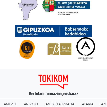
Gertuko informazioa, euskaraz
AMEZTI
ANBOTO
ANTXETA IRRATIA
ATARIA
AZP