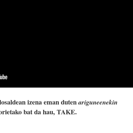
losaldean izena eman duten
ariguneenekin
Horietako bat da hau, TAKE.