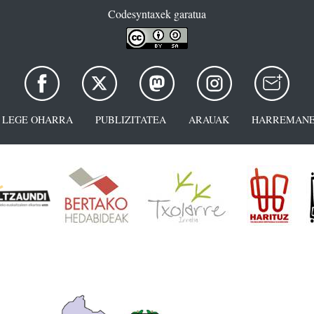
Codesyntaxek garatua
LEGE OHARRA
PUBLIZITATEA
ARAUAK
HARREMANE