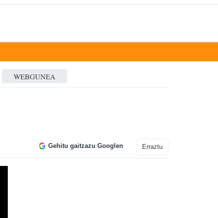
WEBGUNEA
Gehitu gaitzazu Googlen
Erraztu