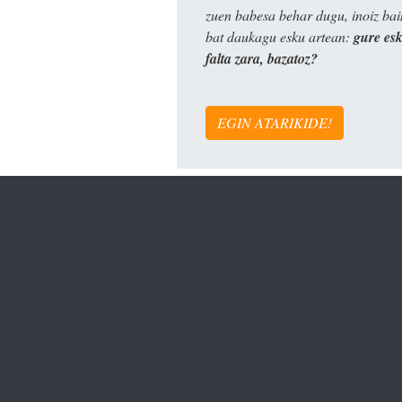
zuen babesa behar dugu, inoiz ba
bat daukagu esku artean:
gure es
falta zara, bazatoz?
EGIN ATARIKIDE!