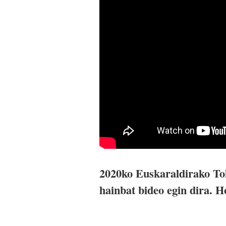
2020ko Euskaraldirako To
hainbat bideo egin dira. 