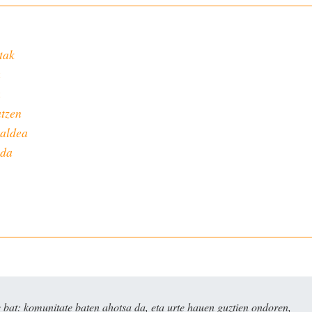
tak
a
a
tzen
taldea
nda
bat: komunitate baten ahotsa da, eta urte hauen guztien ondoren,