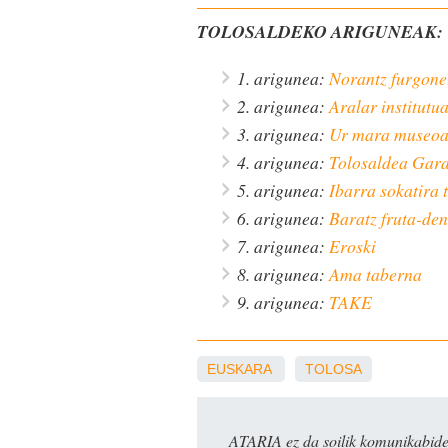
TOLOSALDEKO ARIGUNEAK:
1. arigunea:
Norantz furgone
2. arigunea:
Aralar institutu
3. arigunea:
Ur mara museo
4. arigunea:
Tolosaldea Gara
5. arigunea:
Ibarra sokatira 
6. arigunea:
Baratz fruta-de
7. arigunea:
Eroski
8. arigunea:
Ama taberna
9. arigunea:
TAKE
EUSKARA
TOLOSA
ATARIA ez da soilik komunikabide 