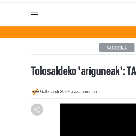
SARRERA
Tolosaldeko 'ariguneak': T
Galtzaundi
2020ko azaroaren 5a