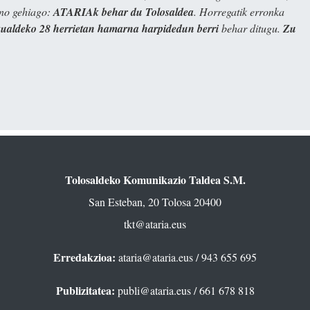
ino gehiago:
ATARIAk behar du Tolosaldea
. Horregatik erronka
kualdeko 28 herrietan hamarna harpidedun berri
behar ditugu.
Zu
Tolosaldeko Komunikazio Taldea S.M.
San Esteban, 20 Tolosa 20400
tkt@ataria.eus
Erredakzioa:
ataria@ataria.eus
/ 943 655 695
Publizitatea:
publi@ataria.eus
/ 661 678 818