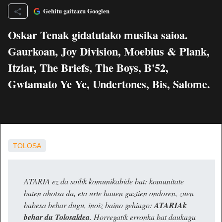
Gehitu gaitzazu Googlen
Oskar Tenak gidatutako musika saioa.
Gaurkoan, Joy Division, Moebius & Plank,
Itziar, The Briefs, The Boys, B'52,
Gwtamato Ye Ye, Undertones, Bis, Salome.
TOLOSA
ATARIA ez da soilik komunikabide bat: komunitate
baten ahotsa da, eta urte hauen guztien ondoren, zuen
babesa behar dugu, inoiz baino gehiago:
ATARIAk
behar du Tolosaldea
. Horregatik erronka bat daukagu