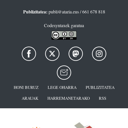
Publizitatea:
publi@ataria.eus
/ 661 678 818
Codesyntaxek garatua
HONI BURUZ
LEGE OHARRA
PUBLIZITATEA
ARAUAK
HARREMANETARAKO
RSS