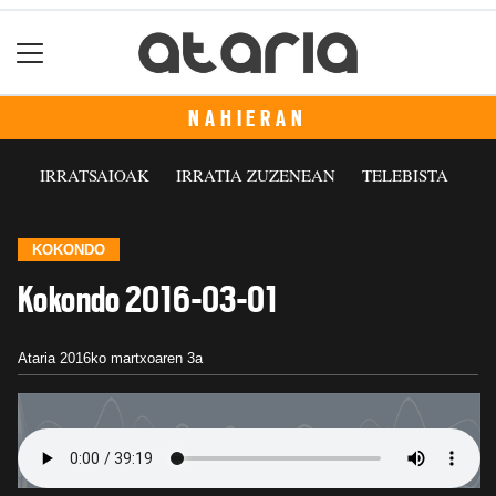
NAHIERAN
IRRATSAIOAK
IRRATIA ZUZENEAN
TELEBISTA
KOKONDO
Kokondo 2016-03-01
Ataria
2016ko martxoaren 3a