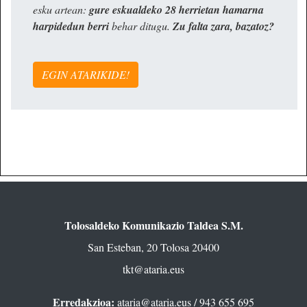
esku artean:
gure eskualdeko 28 herrietan hamarna
harpidedun berri
behar ditugu.
Zu falta zara, bazatoz?
EGIN ATARIKIDE!
Tolosaldeko Komunikazio Taldea S.M.
San Esteban, 20 Tolosa 20400
tkt@ataria.eus
Erredakzioa:
ataria@ataria.eus
/ 943 655 695