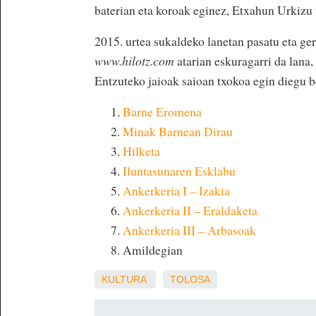
baterian eta koroak eginez, Etxahun Urkizu t
2015. urtea sukaldeko lanetan pasatu eta ge
www.hilotz.com
atarian eskuragarri da lana
Entzuteko jaioak saioan txokoa egin diegu be
Barne Eromena
Minak Barnean Dirau
Hilketa
Iluntasunaren Esklabu
Ankerkeria I – Izakia
Ankerkeria II – Eraldaketa
Ankerkeria III – Arbasoak
Amildegian
KULTURA
TOLOSA