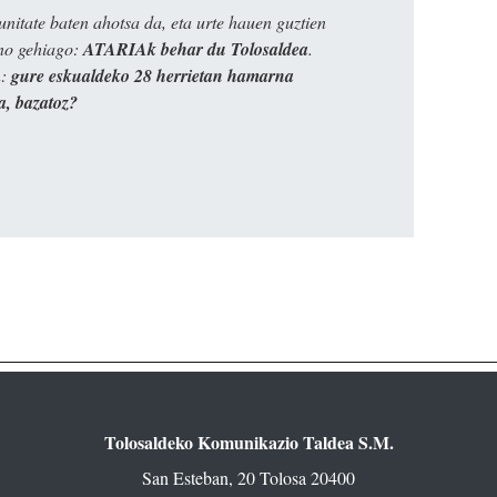
itate baten ahotsa da, eta urte hauen guztien
ino gehiago:
ATARIAk behar du Tolosaldea
.
n:
gure eskualdeko 28 herrietan hamarna
a, bazatoz?
Tolosaldeko Komunikazio Taldea S.M.
San Esteban, 20 Tolosa 20400