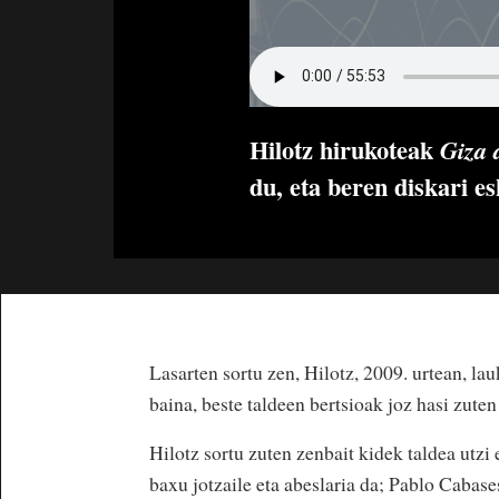
Hilotz hirukoteak
Giza 
du, eta beren diskari e
Lasarten sortu zen, Hilotz, 2009. urtean, l
baina, beste taldeen bertsioak joz hasi zuten
Hilotz sortu zuten zenbait kidek taldea utzi 
baxu jotzaile eta abeslaria da; Pablo Cabase