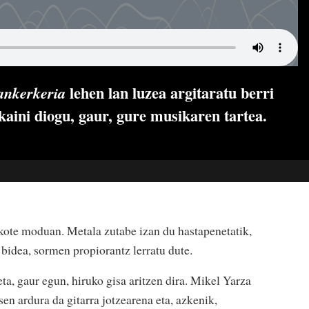
lehen lan luzea argitaratu berri
ankerkeria
skaini diogu, gaur, gure musikaren tartea.
aukote moduan. Metala zutabe izan du hastapenetatik,
 bidea, sormen propiorantz lerratu dute.
eta, gaur egun, hiruko gisa aritzen dira. Mikel Yarza
sen ardura da gitarra jotzearena eta, azkenik,