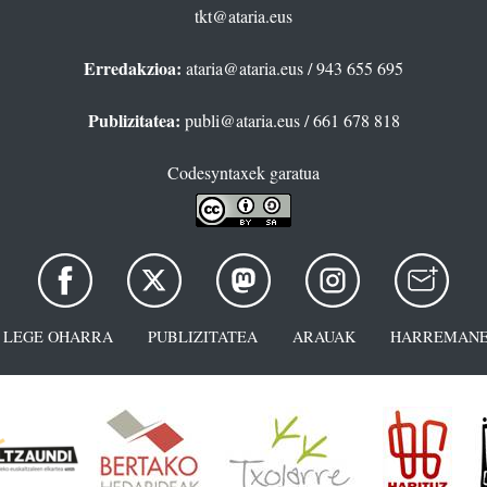
tkt@ataria.eus
Erredakzioa:
ataria@ataria.eus
/ 943 655 695
Publizitatea:
publi@ataria.eus
/ 661 678 818
Codesyntaxek garatua
LEGE OHARRA
PUBLIZITATEA
ARAUAK
HARREMANE