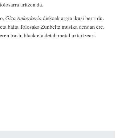
olosarra aritzen da.
ro,
Giza Ankerkeria
diskoak argia ikusi berri du.
, eta baita Tolosako Zunbeltz musika dendan ere.
ren trash, black eta detah metal uztartzeari.