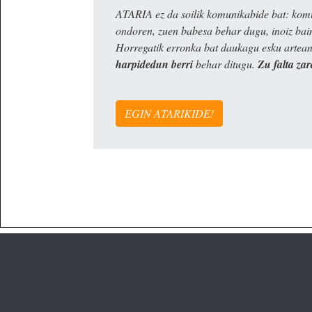
ATARIA ez da soilik komunikabide bat: komun
ondoren, zuen babesa behar dugu, inoiz ba
Horregatik erronka bat daukagu esku artea
harpidedun berri
behar ditugu.
Zu falta zar
EGIN ATARIKIDE!