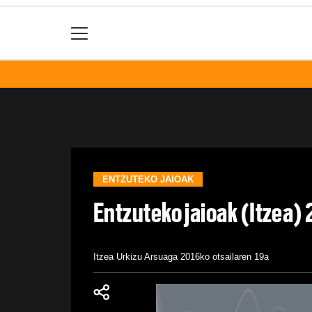
ENTZUTEKO JAIOAK
Entzuteko jaioak (Itzea
Itzea Urkizu Arsuaga
2016ko otsailaren 19a