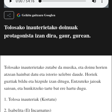
Gehitu gaitzazu Googlen
Tolosako inauterietako doinuak
protagonista izan dira, gaur, gurean.
Tolosako inauterietako zutabe da musika, eta doinu horien
atzean hainbat datu eta istorio xelebre daude. Horiek
guztiak bildu eta hizpide izan ditugu, Entzuteko jaioak
saioan, eta hunkitzeko tarte bat ere hartu dugu.
1. Tolosa inauteriak (Kortatu)
2. Isabelita (Et Incarnatus)