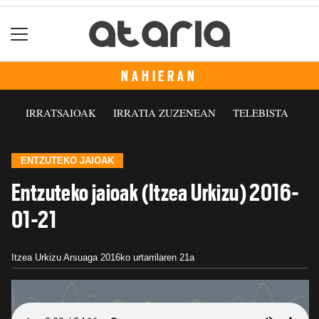
NAHIERAN
IRRATSAIOAK
IRRATIA ZUZENEAN
TELEBISTA
ENTZUTEKO JAIOAK
Entzuteko jaioak (Itzea Urkizu) 2016-
01-21
Itzea Urkizu Arsuaga
2016ko urtarrilaren 21a