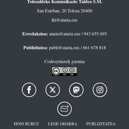
Tolosaldeko Komunikazio Taldea S.M.
San Esteban, 20 Tolosa 20400
tkt@ataria.eus
Erredakzioa:
ataria@ataria.eus
/ 943 655 695
Publizitatea:
publi@ataria.eus
/ 661 678 818
Codesyntaxek garatua
HONI BURUZ
LEGE OHARRA
PUBLIZITATEA