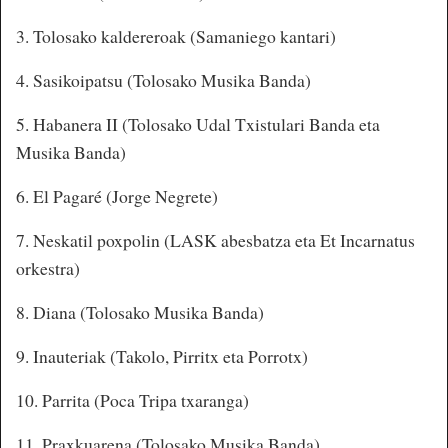
3. Tolosako kaldereroak (Samaniego kantari)
4. Sasikoipatsu (Tolosako Musika Banda)
5. Habanera II (Tolosako Udal Txistulari Banda eta
Musika Banda)
6. El Pagaré (Jorge Negrete)
7. Neskatil poxpolin (LASK abesbatza eta Et Incarnatus
orkestra)
8. Diana (Tolosako Musika Banda)
9. Inauteriak (Takolo, Pirritx eta Porrotx)
10. Parrita (Poca Tripa txaranga)
11. Praxkuarena (Tolosako Musika Banda)