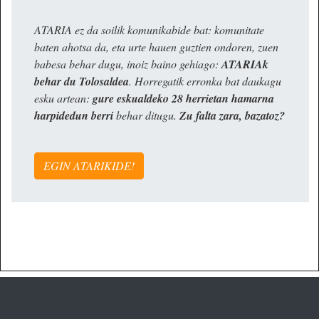
ATARIA ez da soilik komunikabide bat: komunitate
baten ahotsa da, eta urte hauen guztien ondoren, zuen
babesa behar dugu, inoiz baino gehiago:
ATARIAk
behar du Tolosaldea
. Horregatik erronka bat daukagu
esku artean:
gure eskualdeko 28 herrietan hamarna
harpidedun berri
behar ditugu.
Zu falta zara, bazatoz?
EGIN ATARIKIDE!