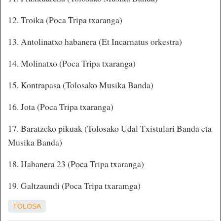
12. Troika (Poca Tripa txaranga)
13. Antolinatxo habanera (Et Incarnatus orkestra)
14. Molinatxo (Poca Tripa txaranga)
15. Kontrapasa (Tolosako Musika Banda)
16. Jota (Poca Tripa txaranga)
17. Baratzeko pikuak (Tolosako Udal Txistulari Banda eta
Musika Banda)
18. Habanera 23 (Poca Tripa txaranga)
19. Galtzaundi (Poca Tripa txaramga)
TOLOSA