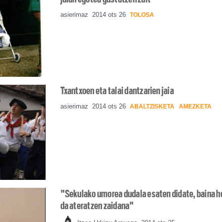
asierimaz
2014 ots 26
TOLOSA
Txantxoen eta talai dantzarien jaia
asierimaz
2014 ots 26
ABALTZISKETA
AMEZKETA
"Sekulako umorea dudala esaten didate, baina h
da ateratzen zaidana"