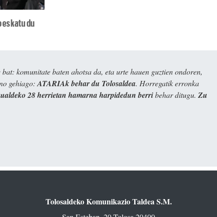
o eskatu du
bat: komunitate baten ahotsa da, eta urte hauen guztien ondoren,
ino gehiago:
ATARIAk behar du Tolosaldea
. Horregatik erronka
kualdeko 28 herrietan hamarna harpidedun berri
behar ditugu.
Zu
Tolosaldeko Komunikazio Taldea S.M.
San Esteban, 20 Tolosa 20400