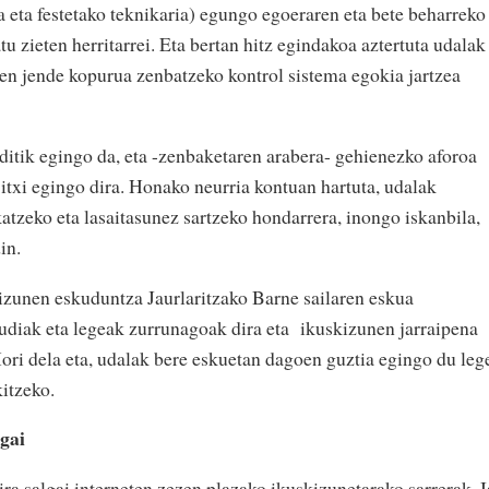
a eta festetako teknikaria) egungo egoeraren eta bete beharreko
u zieten herritarrei. Eta bertan hitz egindakoa aztertuta udalak
en jende kopurua zenbatzeko kontrol sistema egokia jartzea
ditik egingo da, eta -zenbaketaren arabera- gehienezko aforoa
 itxi egingo dira. Honako neurria kontuan hartuta, udalak
okatzeko eta lasaitasunez sartzeko hondarrera, inongo iskanbila,
in.
zunen eskuduntza Jaurlaritzako Barne sailaren eskua
udiak eta legeak zurrunagoak dira eta ikuskizunen jarraipena
Hori dela eta, udalak bere eskuetan dagoen guztia egingo du leg
itzeko.
gai
ira salgai interneten zezen plazako ikuskizunetarako sarrerak. I