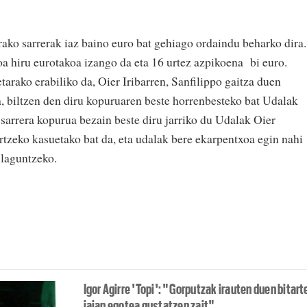
ako sarrerak iaz baino euro bat gehiago ordaindu beharko dira.
oa hiru eurotakoa izango da eta 16 urtez azpikoena bi euro.
tarako erabiliko da, Oier Iribarren, Sanfilippo gaitza duen
a, biltzen den diru kopuruaren beste horrenbesteko bat Udalak
n sarrera kopurua bezain beste diru jarriko du Udalak Oier
rtzeko kasuetako bat da, eta udalak bere ekarpentxoa egin nahi
i laguntzeko.
Igor Agirre 'Topi': "Gorputzak irauten duen bitart
jaian egotea gustatzen zait"