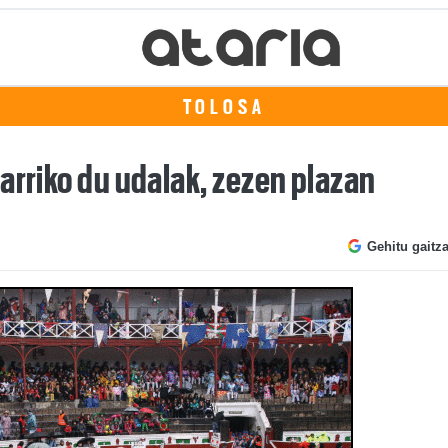
TOLOSA
arriko du udalak, zezen plazan
Gehitu gaitz