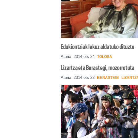
Edukiontziak lekuz aldatuko dituzte
Ataria
2014 ots 24
TOLOSA
Lizartza eta Berastegi, mozorrotuta
Ataria
2014 ots 22
BERASTEGI
LIZARTZ