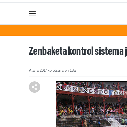
Zenbaketa kontrol sistema j
Ataria
2014ko otsailaren 18a