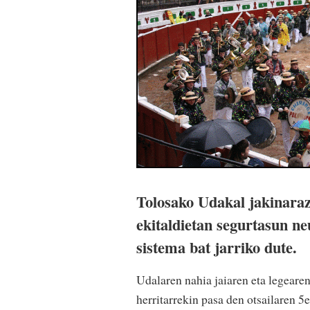
Tolosako Udakal jakinaraz
ekitaldietan segurtasun n
sistema bat jarriko dute.
Udalaren nahia jaiaren eta legearen
herritarrekin pasa den otsailaren 5