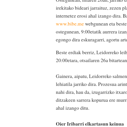
irekitako bideari jarraituz, zezen 
internetez erosi ahal izango dira. B
www.bibe.me
webgunean eta beste 
ostegunean, 9:00etatik aurrera izan
egongo dira eskuragarri, agortu art
Beste erdiak berriz, Leidorreko leih
20:00etara, otsailaren 26a bitartean
Gainera, aipatu, Leidorreko salmen
lehiatila jarriko dira. Prozesua ari
nahi dira, hau da, izugarrizko itxar
ditzakeen sarrera kopurua ere murri
ahal izango ditu.
Oier Iribarri elkartasun keinua