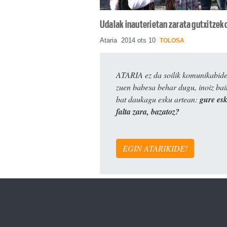
Udalak inauterietan zarata gutxitzek
Ataria
2014 ots 10
TOLOSA
ATARIA ez da soilik komunikabide 
zuen babesa behar dugu, inoiz ba
bat daukagu esku artean:
gure es
falta zara, bazatoz?
EGIN ATARIKIDE!