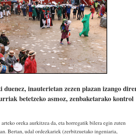
i duenez, inauterietan zezen plazan izango dire
eurriak betetzeko asmoz, zenbaketarako kontrol
 arteko oreka aurkitzea da, eta horregatik bilera egin zuten
ean. Bertan, udal ordezkariek (zerbitzuetako ingeniaria,