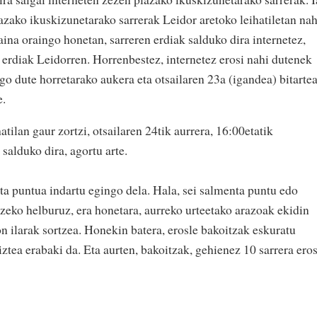
plazako ikuskizunetarako sarrerak Leidor aretoko leihatiletan na
aina oraingo honetan, sarreren erdiak salduko dira internetez,
erdiak Leidorren. Horrenbestez, internetez erosi nahi dutenek
go dute horretarako aukera eta otsailaren 23a (igandea) bitarte
e.
atilan gaur zortzi, otsailaren 24tik aurrera, 16:00etatik
 salduko dira, agortu arte.
ta puntua indartu egingo dela. Hala, sei salmenta puntu edo
ntzeko helburuz, era honetara, aurreko urteetako arazoak ekidin
on ilarak sortzea. Honekin batera, erosle bakoitzak eskuratu
ztea erabaki da. Eta aurten, bakoitzak, gehienez 10 sarrera eros