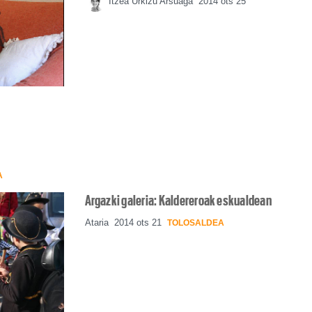
Itzea Urkizu Arsuaga
2014 ots 25
A
Argazki galeria: Kaldereroak eskualdean
Ataria
2014 ots 21
TOLOSALDEA