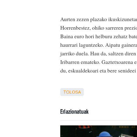
Aurten zezen plazako ikuskizunetar
Horrenbestez, ohiko sarreren prezi
Baina euro hori helburu zehatz bate
haurrari laguntzeko. Aipatu gainer
jarriko duela. Hau da, saltzen dire
Iribarren emateko. Gaztetxoarena e
du, eskualdekoari eta bere senidee
TOLOSA
Erlazionatuak