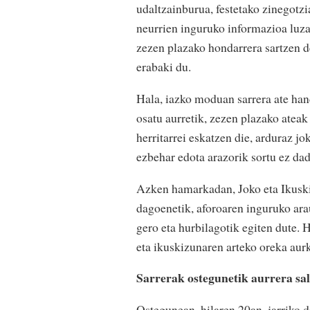
udaltzainburua, festetako zinegotzi
neurrien inguruko informazioa luzat
zezen plazako hondarrera sartzen d
erabaki du.
Hala, iazko moduan sarrera ate han
osatu aurretik, zezen plazako ateak
herritarrei eskatzen die, arduraz j
ezbehar edota arazorik sortu ez dad
Azken hamarkadan, Joko eta Ikuski
dagoenetik, aforoaren inguruko ara
gero eta hurbilagotik egiten dute. 
eta ikuskizunaren arteko oreka aurk
Sarrerak ostegunetik aurrera sal
Ostegunean, hilaren 20an, jarriko d