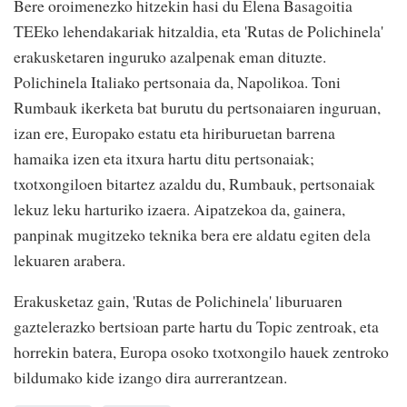
Bere oroimenezko hitzekin hasi du Elena Basagoitia
TEEko lehendakariak hitzaldia, eta 'Rutas de Polichinela'
erakusketaren inguruko azalpenak eman dituzte.
Polichinela Italiako pertsonaia da, Napolikoa. Toni
Rumbauk ikerketa bat burutu du pertsonaiaren inguruan,
izan ere, Europako estatu eta hiriburuetan barrena
hamaika izen eta itxura hartu ditu pertsonaiak;
txotxongiloen bitartez azaldu du, Rumbauk, pertsonaiak
lekuz leku harturiko izaera. Aipatzekoa da, gainera,
panpinak mugitzeko teknika bera ere aldatu egiten dela
lekuaren arabera.
Erakusketaz gain, 'Rutas de Polichinela' liburuaren
gaztelerazko bertsioan parte hartu du Topic zentroak, eta
horrekin batera, Europa osoko txotxongilo hauek zentroko
bildumako kide izango dira aurrerantzean.