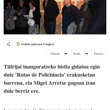
Gehitu gaitzazu Googlen
Entzun
Itzuli
Erraztu
Titirijai inauguratzeko bisita gidatua egin
dute 'Rutas de Polichinela' erakusketan
barrena, eta Migel Arretxe gogoan izan
dute berriz ere.
Inauguratu dute 31. Titirijai nazioarteko txotxongilo