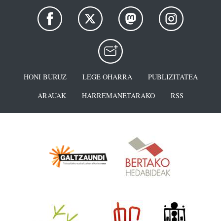
HONI BURUZ
LEGE OHARRA
PUBLIZITATEA
ARAUAK
HARREMANETARAKO
RSS