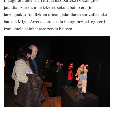
jaialdia. Aurten, murrizketek sekula baino eragin
larriagoak sortu dizkien urtean, jaialdiaren sortzaileetako
bat zen Migel Arretxek ere ez du inaugurazioak egoterik
izan, duela hainbat aste zendu baitzen.