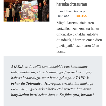
hartuko ditu aurten
Itzea Urkizu Arsuaga
2013 aza 15
TOLOSA
Migel Arretxe jaialdiaren
sortzailea izan zen, eta haren
omenezko ekitaldia antolatu
du udalak, "herriari eman dion
guztiagatik"; azaroaren 26an
izan…
ATARIA ez da soilik komunikabide bat: komunitate
baten ahotsa da, eta urte hauen guztien ondoren, zuen
babesa behar dugu, inoiz baino gehiago:
ATARIAk
behar du Tolosaldea
. Horregatik erronka bat daukagu
esku artean:
gure eskualdeko 28 herrietan hamarna
harpidedun berri
behar ditugu.
Zu falta zara, bazatoz?