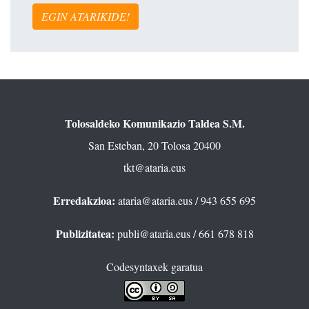
EGIN ATARIKIDE!
Tolosaldeko Komunikazio Taldea S.M.
San Esteban, 20 Tolosa 20400
tkt@ataria.eus
Erredakzioa:
ataria@ataria.eus
/ 943 655 695
Publizitatea:
publi@ataria.eus
/ 661 678 818
Codesyntaxek garatua