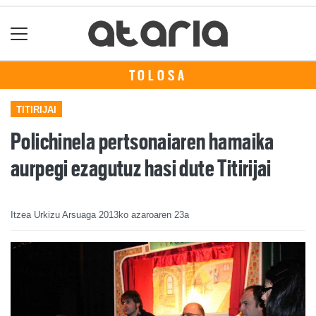
TOLOSA
TITIRIJAI
Polichinela pertsonaiaren hamaika
aurpegi ezagutuz hasi dute Titirijai
Itzea Urkizu Arsuaga
2013ko azaroaren 23a