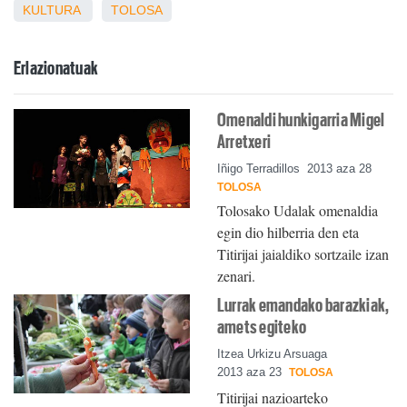
KULTURA
TOLOSA
Erlazionatuak
Omenaldi hunkigarria Migel
Arretxeri
Iñigo Terradillos
2013 aza 28
TOLOSA
Tolosako Udalak omenaldia
egin dio hilberria den eta
Titirijai jaialdiko sortzaile izan
zenari.
Lurrak emandako barazkiak,
amets egiteko
Itzea Urkizu Arsuaga
2013 aza 23
TOLOSA
Titirijai nazioarteko