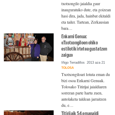
txotxongilo jaialdia gaur
inauguratuko dute, eta goizean
hasi dira, jada, hainbat ekitaldi
eta tailer. Tartean, Zerkausian
bara…
Enkarni Genua:
«Txotxongiloen ohiko
estilotik irtetea gustatzen
zaigu»
Iñigo Terradillos
2013 aza 21
TOLOSA
Txotxongiloari lotuta eman du
bizi osoa Enkarni Genuak.
Tolosako Titirijai jaialdiaren
sorreran parte hartu zuen,
antolaketa taldean jarraitzen
du, e…
Titirijaik 54 emanaldi