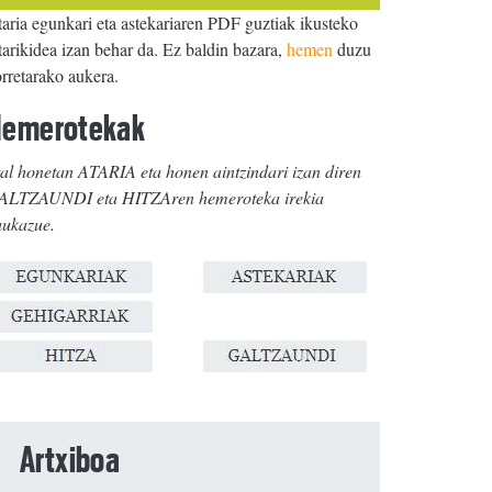
aria egunkari eta astekariaren PDF guztiak ikusteko
arikidea izan behar da. Ez baldin bazara,
hemen
duzu
rretarako aukera.
emerotekak
al honetan ATARIA eta honen aintzindari izan diren
ALTZAUNDI eta HITZAren hemeroteka irekia
aukazue.
Artxiboa