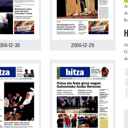
At
At
ho
H
At
006-12-30
2006-12-29
G
d