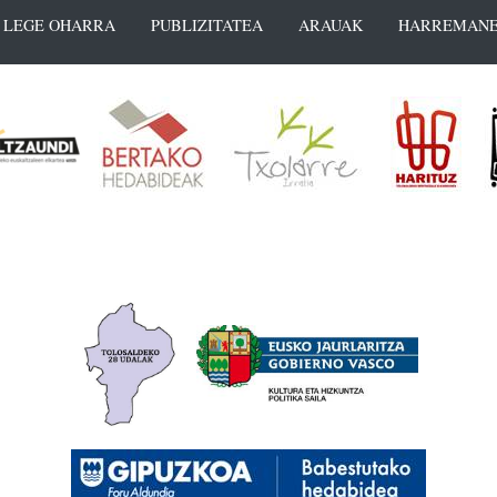
LEGE OHARRA
PUBLIZITATEA
ARAUAK
HARREMANE