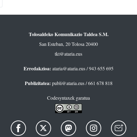
Tolosaldeko Komunikazio Taldea S.M.
San Esteban, 20 Tolosa 20400
tkt@ataria.eus
Erredakzioa:
ataria@ataria.eus
/ 943 655 695
Publizitatea:
publi@ataria.eus
/ 661 678 818
Codesyntaxek garatua