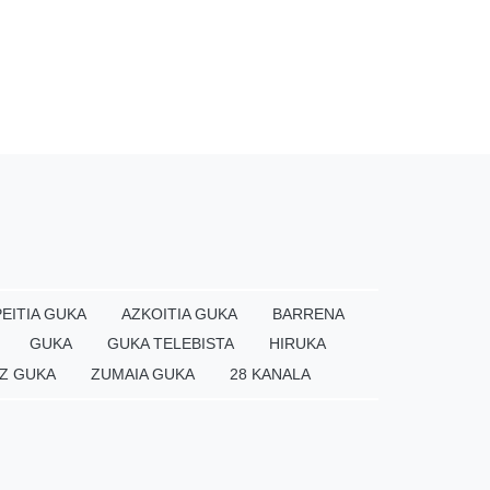
EITIA GUKA
AZKOITIA GUKA
BARRENA
GUKA
GUKA TELEBISTA
HIRUKA
Z GUKA
ZUMAIA GUKA
28 KANALA