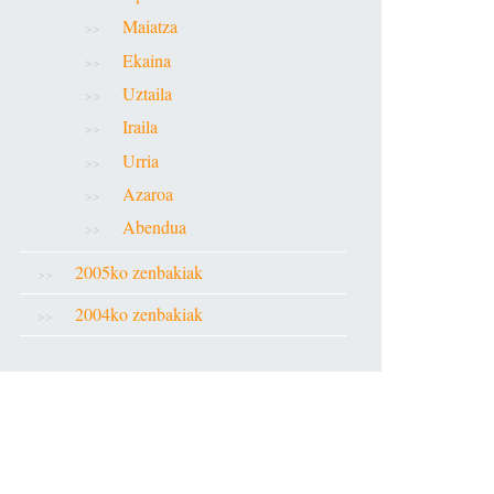
Maiatza
Ekaina
Uztaila
Iraila
Urria
Azaroa
Abendua
2005ko zenbakiak
2004ko zenbakiak