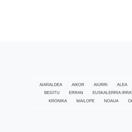
AIARALDEA
AIKOR
AIURRI
ALEA
BEGITU
ERRAN
EUSKALERRIA IRRA
KRONIKA
MAILOPE
NOAUA
O