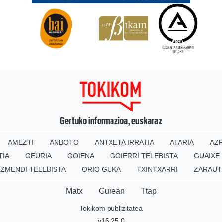
Gertuko informazioa, euskaraz
AMEZTI
ANBOTO
ANTXETA IRRATIA
ATARIA
AZP
TIA
GEURIA
GOIENA
GOIERRI TELEBISTA
GUAIXE
IZMENDI TELEBISTA
ORIO GUKA
TXINTXARRI
ZARAUT
Matx
Gurean
Ttap
Tokikom publizitatea
v16.25.0