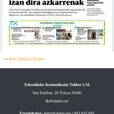
»»
Ikusi aldizkari guztiak
Tolosaldeko Komunikazio Taldea S.M.
San Esteban, 20 Tolosa 20400
tkt@ataria.eus
Erredakzioa:
ataria@ataria.eus
/ 943 655 695