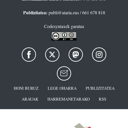
Publizitatea:
publi@ataria.eus
/ 661 678 818
Codesyntaxek garatua
HONI BURUZ
LEGE OHARRA
PUBLIZITATEA
ARAUAK
HARREMANETARAKO
RSS