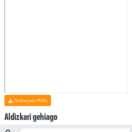
Deskargatu PDFa
Aldizkari gehiago