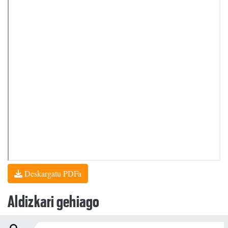
Deskargatu PDFa
Aldizkari gehiago