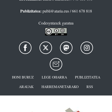
Publizitatea:
publi@ataria.eus
/ 661 678 818
Codesyntaxek garatua
HONI BURUZ
LEGE OHARRA
PUBLIZITATEA
ARAUAK
HARREMANETARAKO
RSS