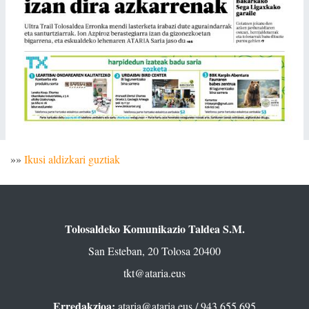
»»
Ikusi aldizkari guztiak
Tolosaldeko Komunikazio Taldea S.M.
San Esteban, 20 Tolosa 20400
tkt@ataria.eus
Erredakzioa:
ataria@ataria.eus
/ 943 655 695