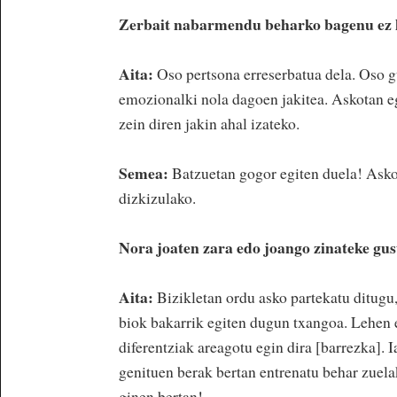
Zerbait nabarmendu beharko bagenu ez h
Aita:
Oso pertsona erreserbatua dela. Oso gu
emozionalki nola dagoen jakitea. Askotan e
zein diren jakin ahal izateko.
Semea:
Batzuetan gogor egiten duela! Askot
dizkizulako.
Nora joaten zara edo joango zinateke gu
Aita:
Bizikletan ordu asko partekatu ditugu, 
biok bakarrik egiten dugun txangoa. Lehen e
diferentziak areagotu egin dira [barrezka].
genituen berak bertan entrenatu behar zuela
ginen bertan!