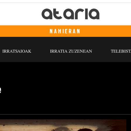
NAHIERAN
IRRATSAIOAK
IRRATIA ZUZENEAN
TELEBIST
e