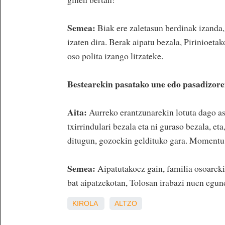
Semea:
Biak ere zaletasun berdinak izanda
izaten dira. Berak aipatu bezala, Pirinioeta
oso polita izango litzateke.
Bestearekin pasatako une edo pasadizore
Aita:
Aurreko erantzunarekin lotuta dago as
txirrindulari bezala eta ni guraso bezala, e
ditugun, gozoekin geldituko gara. Momentu 
Semea:
Aipatutakoez gain, familia osoareki
bat aipatzekotan, Tolosan irabazi nuen egu
KIROLA
ALTZO