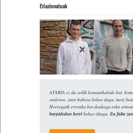
Erlazionatuak
ATARIA ez da soilik komunikabide bat: komun
ondoren, zuen babesa behar dugu, inoiz ba
Horregatik erronka bat daukagu esku artea
harpidedun berri
behar ditugu.
Zu falta zar