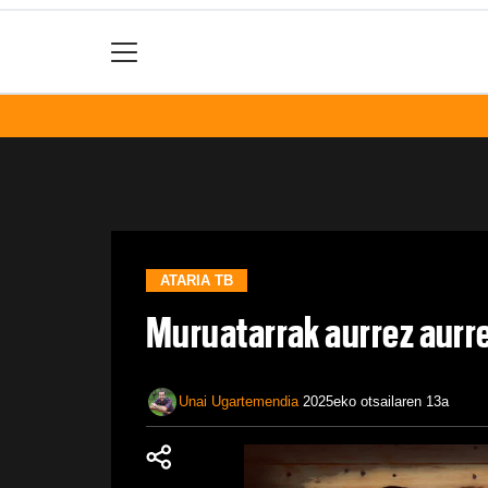
ATARIA TB
Muruatarrak aurrez aurr
Unai Ugartemendia
2025eko otsailaren 13a