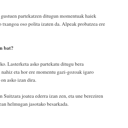
, gustuen partekatzen ditugun momentuak haiek
ko txangoa oso polita izaten da. Alpeak probatzea ere
n bat?
ko. Lasterketa asko partekatu ditugu bera
ta, nahiz eta hor ere momentu gazi-gozoak igaro
on asko izan dira.
n Suitzara joatea ederra izan zen, eta une bereziren
nean helmugan jasotako besarkada.