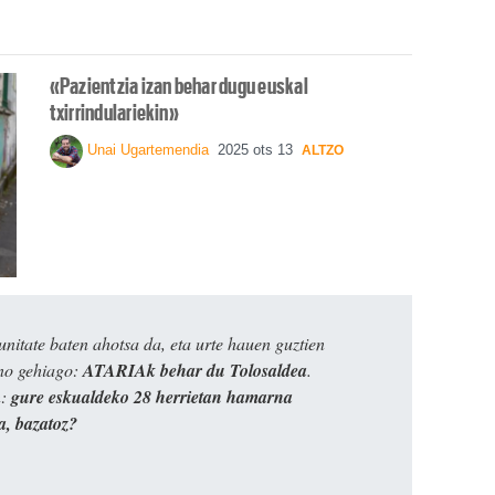
«Pazientzia izan behar dugu euskal
txirrindulariekin»
Unai Ugartemendia
2025 ots 13
ALTZO
itate baten ahotsa da, eta urte hauen guztien
ino gehiago:
ATARIAk behar du Tolosaldea
.
n:
gure eskualdeko 28 herrietan hamarna
a, bazatoz?