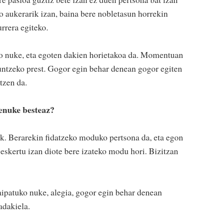
eko aukerarik izan, baina bere nobletasun horrekin
rrera egiteko.
ko nuke, eta egoten dakien horietakoa da. Momentuan
guntzeko prest. Gogor egin behar denean gogor egiten
itzen da.
enuke besteaz?
k. Berarekin fidatzeko moduko pertsona da, eta egon
i eskertu izan diote bere izateko modu hori. Bizitzan
ipatuko nuke, alegia, gogor egin behar denean
adakiela.