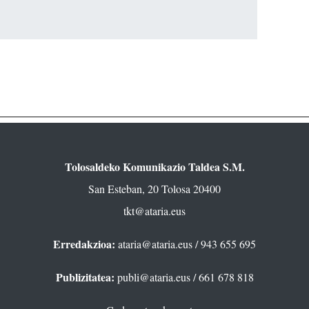
Tolosaldeko Komunikazio Taldea S.M.
San Esteban, 20 Tolosa 20400
tkt@ataria.eus
Erredakzioa:
ataria@ataria.eus
/ 943 655 695
Publizitatea:
publi@ataria.eus
/ 661 678 818