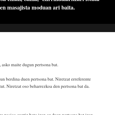
len masajista moduan ari baita.
, asko maite dugun pertsona bat.
sun berdina duen pertsona bat. Niretzat erreferente
itut. Niretzat oso beharrezkoa den pertsona bat da.
e pasioa guztiz bete izan ez duen pertsona bat izan