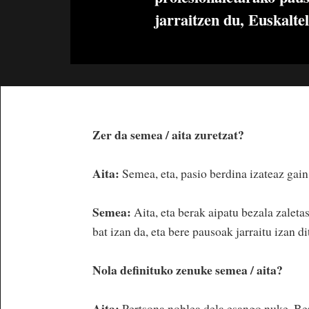
jarraitzen du, Euskalte
Zer da semea / aita zuretzat?
Aita:
Semea, eta, pasio berdina izateaz gain
Semea:
Aita, eta berak aipatu bezala zaleta
bat izan da, eta bere pausoak jarraitu izan d
Nola definituko zenuke semea / aita?
Aita:
Pertsona noblea dela esango nuke. Ber