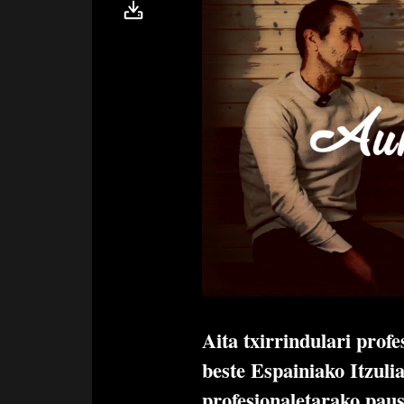
Aita txirrindulari prof
beste Espainiako Itzuli
profesionaletarako paus