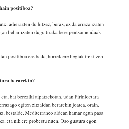
ain positiboa?
txi adierazten du hitzez, beraz, ez da erraza izaten
gon behar izaten dugu tiraka bere pentsamenduak
an positiboa ere bada, horrek ere begiak irekitzen
stura berarekin?
eta, bat bereziki aipatzekotan, udan Pirinioetara
rrazago egiten zitzaidan berarekin joatea, orain,
 Iaz, bestalde, Mediterraneo aldean hamar egun pasa
ko, eta nik ere probestu nuen. Oso gustura egon