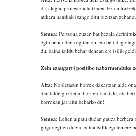
da, alegia, profesionala izatea. Ez du lortz
aukera handiak izango ditu bizitzan zehar au
Semea:
Pertsona zuzen bat bezala definitu
egin behar dena egiten du, eta beti dago la
du, baina isildu behar denean ere isilik geld
Zein ezaugarri positibo nabarmenduko z
Aita:
Nobletasun horrek dakartzan alde ona
den talde guztietan hori erakutsi du, eta bet
borrokan jarraitu beharko du!
Semea:
Lehen aipatu dudan gauza berbera a
gogor egiten duela, baina isilik egoten ere b