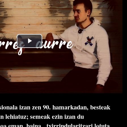
esionala izan zen 90. hamarkadan, besteak
an lehiatuz; semeak ezin izan du
oa eman, baina, txirrindularitzari lotuta