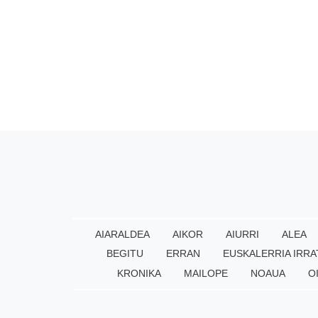
AIARALDEA
AIKOR
AIURRI
ALEA
BEGITU
ERRAN
EUSKALERRIA IRRA
KRONIKA
MAILOPE
NOAUA
O