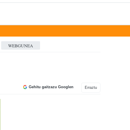
WEBGUNEA
Gehitu gaitzazu Googlen
Erraztu