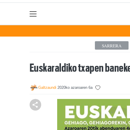
SARRERA
Euskaraldiko txapen banek
Galtzaundi
2020ko azaroaren 6a