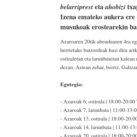
eta
txa
belarriprest
ahobizi
Izena emateko aukera ere 
musukoak erostearekin ba
Azaroaren 20tik abenduaren 4ra eg
herrietako batzordeak hasi dira ar
ostiraletan eta larunbatetan kalea
dezan. Astean zehar, berriz, Galtz
Egutegia:
- Azaroak 6, ostirala | 18:00-20:00
- Azaroak 7, larunbata | 11:00-13:
- Azaroak 13, ostirala | 18:00-20:0
- Azaroak 14, larunbata | 11:00-13
- Azaroak 20, ostirala | 18:00-20:0