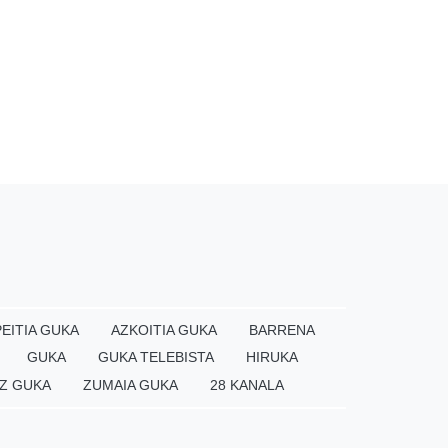
EITIA GUKA
AZKOITIA GUKA
BARRENA
GUKA
GUKA TELEBISTA
HIRUKA
Z GUKA
ZUMAIA GUKA
28 KANALA