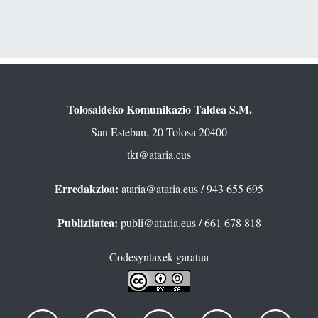
Tolosaldeko Komunikazio Taldea S.M.
San Esteban, 20 Tolosa 20400
tkt@ataria.eus
Erredakzioa:
ataria@ataria.eus
/ 943 655 695
Publizitatea:
publi@ataria.eus
/ 661 678 818
Codesyntaxek garatua