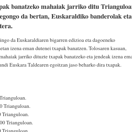
pak banatzeko mahaiak jarriko ditu Trianguloa
egongo da bertan, Euskaraldiko banderolak eta
tera.
ingo da Euskaraldiaren bigarren edizioa eta dagoeneko
iketan izena eman dutenei txapak banatzen. Tolosaren kasuan,
n mahaiak jarriko dituzte txapak banatzeko eta jendeak izena em
aundi Euskara Taldearen egoitzan jaso beharko dira txapak.
 Trianguloan.
00 Trianguloan.
0 Trianguloan.
:00 Trianguloan.
0 Trianguloan.