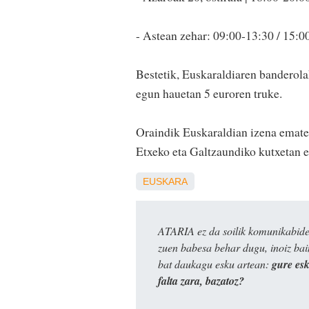
- Astean zehar: 09:00-13:30 / 15:0
Bestetik, Euskaraldiaren banderol
egun hauetan 5 euroren truke.
Oraindik Euskaraldian izena emat
Etxeko eta Galtzaundiko kutxetan e
EUSKARA
ATARIA ez da soilik komunikabide 
zuen babesa behar dugu, inoiz ba
bat daukagu esku artean:
gure es
falta zara, bazatoz?