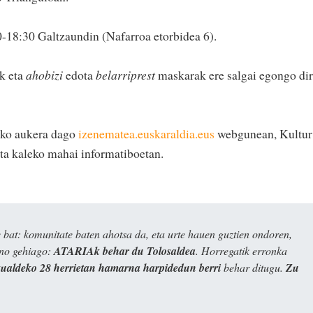
0-18:30 Galtzaundin (Nafarroa etorbidea 6).
ak eta
ahobizi
edota
belarriprest
maskarak ere salgai egongo di
eko aukera dago
izenematea.euskaraldia.eus
webgunean, Kultur
ta kaleko mahai informatiboetan.
bat: komunitate baten ahotsa da, eta urte hauen guztien ondoren,
ino gehiago:
ATARIAk behar du Tolosaldea
. Horregatik erronka
kualdeko 28 herrietan hamarna harpidedun berri
behar ditugu.
Zu