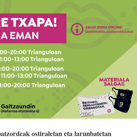
atzordeak ostiraletan eta larunbatetan