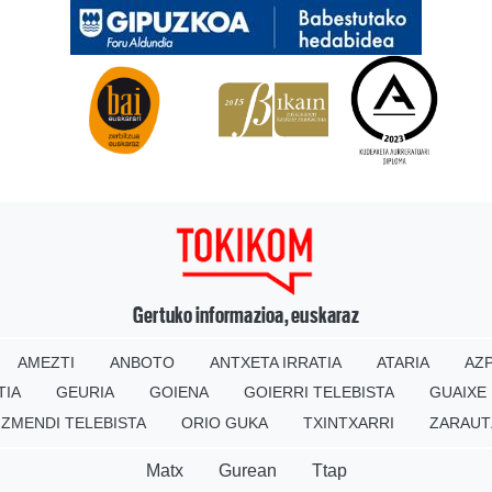
Gertuko informazioa, euskaraz
AMEZTI
ANBOTO
ANTXETA IRRATIA
ATARIA
AZP
TIA
GEURIA
GOIENA
GOIERRI TELEBISTA
GUAIXE
IZMENDI TELEBISTA
ORIO GUKA
TXINTXARRI
ZARAUT
Matx
Gurean
Ttap