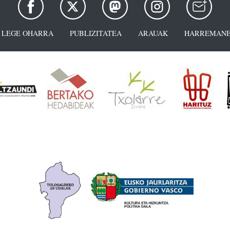
LEGE OHARRA
PUBLIZITATEA
ARAUAK
HARREMANE