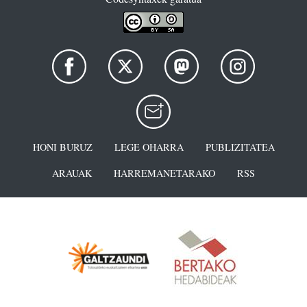
HONI BURUZ
LEGE OHARRA
PUBLIZITATEA
ARAUAK
HARREMANETARAKO
RSS