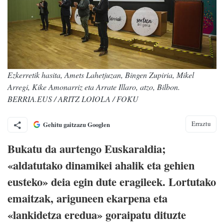
Ezkerretik hasita, Amets Lahetjuzan, Bingen Zupiria, Mikel
Arregi, Kike Amonarriz eta Arrate Illaro, atzo, Bilbon.
BERRIA.EUS / ARITZ LOIOLA / FOKU
Erraztu
Gehitu gaitzazu Googlen
Bukatu da aurtengo Euskaraldia;
«aldatutako dinamikei ahalik eta gehien
eusteko» deia egin dute eragileek. Lortutako
emaitzak, ariguneen ekarpena eta
«lankidetza eredua» goraipatu dituzte