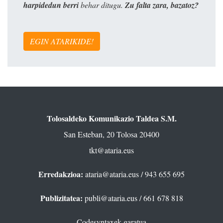
harpidedun berri
behar ditugu.
Zu falta zara, bazatoz?
EGIN ATARIKIDE!
Tolosaldeko Komunikazio Taldea S.M.
San Esteban, 20 Tolosa 20400
tkt@ataria.eus
Erredakzioa:
ataria@ataria.eus
/ 943 655 695
Publizitatea:
publi@ataria.eus
/ 661 678 818
Codesyntaxek garatua