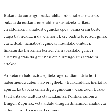
Bukatu da aurtengo Euskaraldia. Edo, hobeto esateko,
bukatu da euskararen erabilera sustatzeko ariketa
erraldoiaren hamabost eguneko epea, baina orain beste
etapa bat irekitzen da, eta horrek ere baditu bere zereginak
eta xedeak: hamabost egunean iraulitako ohiturei,
finkaturiko harreman berriei eta irabazitako guneei
eusteko garaia da gaur hasi eta hurrengo Euskaraldira
artekoa.
Ariketaren balorazioa egiteko agerraldian, ideia hori
nabarmendu zuten atzo eragileek: «Euskaraldiak inertziak
apurtzeko babesa eman digu egunotan», esan zuen Eusko
Jaurlaritzako Kultura eta Hizkuntza Politika sailburu
Bingen Zupiriak, «eta aldatu ditugun dinamikei ahalik eta
gehien eusteko garaia da orain».