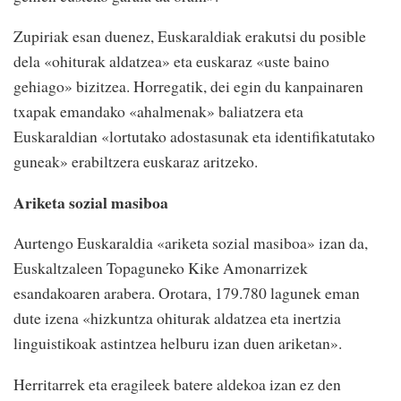
Zupiriak esan duenez, Euskaraldiak erakutsi du posible
dela «ohiturak aldatzea» eta euskaraz «uste baino
gehiago» bizitzea. Horregatik, dei egin du kanpainaren
txapak emandako «ahalmenak» baliatzera eta
Euskaraldian «lortutako adostasunak eta identifikatutako
guneak» erabiltzera euskaraz aritzeko.
Ariketa sozial masiboa
Aurtengo Euskaraldia «ariketa sozial masiboa» izan da,
Euskaltzaleen Topaguneko Kike Amonarrizek
esandakoaren arabera. Orotara, 179.780 lagunek eman
dute izena «hizkuntza ohiturak aldatzea eta inertzia
linguistikoak astintzea helburu izan duen ariketan».
Herritarrek eta eragileek batere aldekoa izan ez den