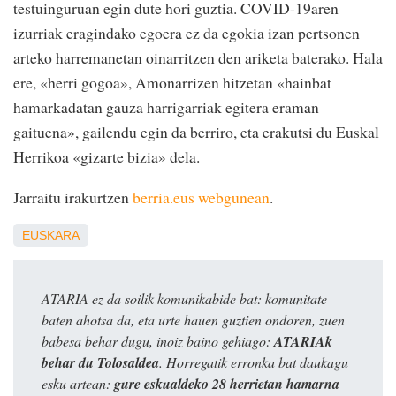
testuinguruan egin dute hori guztia. COVID-19aren
izurriak eragindako egoera ez da egokia izan pertsonen
arteko harremanetan oinarritzen den ariketa baterako. Hala
ere, «herri gogoa», Amonarrizen hitzetan «hainbat
hamarkadatan gauza harrigarriak egitera eraman
gaituena», gailendu egin da berriro, eta erakutsi du Euskal
Herrikoa «gizarte bizia» dela.
Jarraitu irakurtzen
berria.eus webgunean
.
EUSKARA
ATARIA ez da soilik komunikabide bat: komunitate
baten ahotsa da, eta urte hauen guztien ondoren, zuen
babesa behar dugu, inoiz baino gehiago:
ATARIAk
behar du Tolosaldea
. Horregatik erronka bat daukagu
esku artean:
gure eskualdeko 28 herrietan hamarna