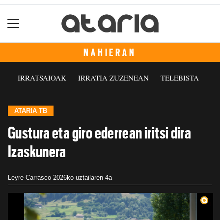
NAHIERAN
IRRATSAIOAK
IRRATIA ZUZENEAN
TELEBISTA
ATARIA TB
Gustura eta giro ederrean iritsi dira
Izaskunera
Leyre Carrasco
2026ko uztailaren 4a