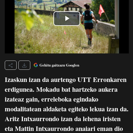
Gehitu gaitzazu Googlen
Izaskun izan da aurtengo UTT Erronkaren
erdigunea. Mokadu bat hartzeko aukera
izateaz gain, erreleboka egindako
modalitatean aldaketa egiteko lekua izan da.
Aritz Intxaurrondo izan da lehena iristen
eta Mattin Intxaurrondo anaiari eman dio