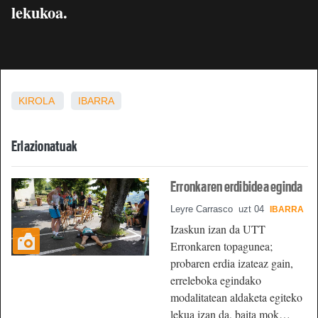
lekukoa.
KIROLA
IBARRA
Erlazionatuak
Erronkaren erdibidea eginda
Leyre Carrasco
uzt 04
IBARRA
Izaskun izan da UTT
Erronkaren topagunea;
probaren erdia izateaz gain,
erreleboka egindako
modalitatean aldaketa egiteko
lekua izan da, baita mok…