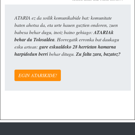
ATARIA ez da soilik komunikabide bat: komunitate
baten ahotsa da, eta urte hauen guztien ondoren, zuen
babesa behar dugu, inoiz baino gehiago:
ATARIAk
behar du Tolosaldea
. Horregatik erronka bat daukagu
esku artean:
gure eskualdeko 28 herrietan hamarna
harpidedun berri
behar ditugu.
Zu falta zara, bazatoz?
EGIN ATARIKIDE!