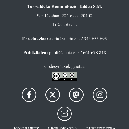
Tolosaldeko Komunikazio Taldea S.M.
San Esteban, 20 Tolosa 20400
tkt@ataria.eus
Erredakzioa:
ataria@ataria.eus
/ 943 655 695
Publizitatea:
publi@ataria.eus
/ 661 678 818
Codesyntaxek garatua
HONI BURUZ
LEGE OHARRA
PUBLIZITATEA