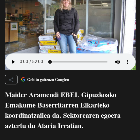
Gehitu gaitzazu Googlen
Maider Aramendi EBEL Gipuzkoako
Emakume Baserritarren Elkarteko
koordinatzailea da. Sektorearen egoera
aztertu du Ataria Irratian.