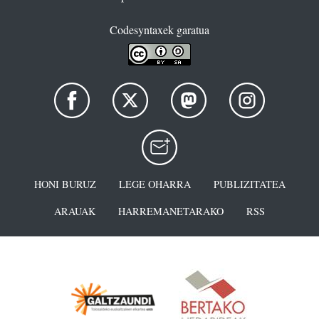
Codesyntaxek garatua
HONI BURUZ
LEGE OHARRA
PUBLIZITATEA
ARAUAK
HARREMANETARAKO
RSS