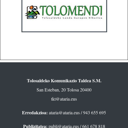
Tolosaldeko Komunikazio Taldea S.M.
San Esteban, 20 Tolosa 20400
tkt@ataria.eus
Erredakzioa:
ataria@ataria.eus
/ 943 655 695
Publizitatea:
publi@ataria.eus
/ 661 678 818