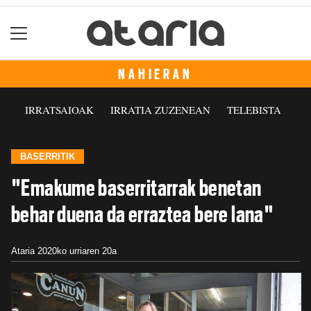
NAHIERAN
IRRATSAIOAK
IRRATIA ZUZENEAN
TELEBISTA
BASERRITIK
"Emakume baserritarrak benetan
behar duena da erraztea bere lana"
Ataria
2020ko urriaren 20a