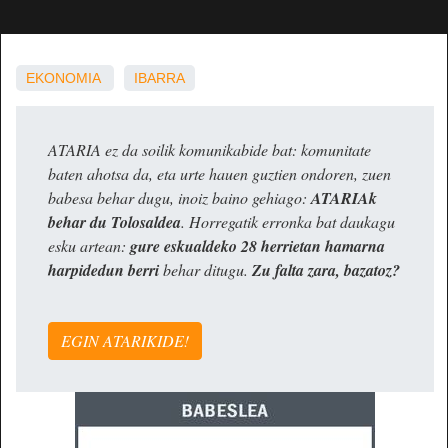
EKONOMIA
IBARRA
ATARIA ez da soilik komunikabide bat: komunitate
baten ahotsa da, eta urte hauen guztien ondoren, zuen
babesa behar dugu, inoiz baino gehiago:
ATARIAk
behar du Tolosaldea
. Horregatik erronka bat daukagu
esku artean:
gure eskualdeko 28 herrietan hamarna
harpidedun berri
behar ditugu.
Zu falta zara, bazatoz?
EGIN ATARIKIDE!