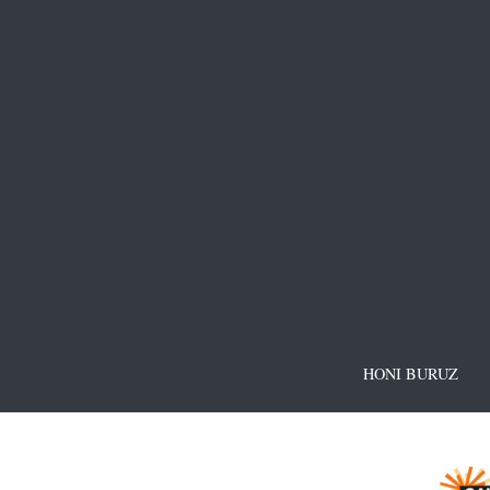
HONI BURUZ