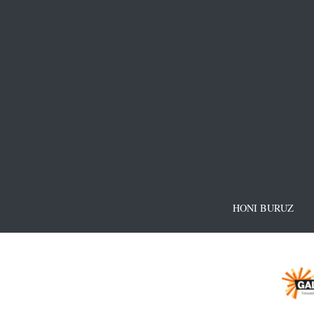
HONI BURUZ