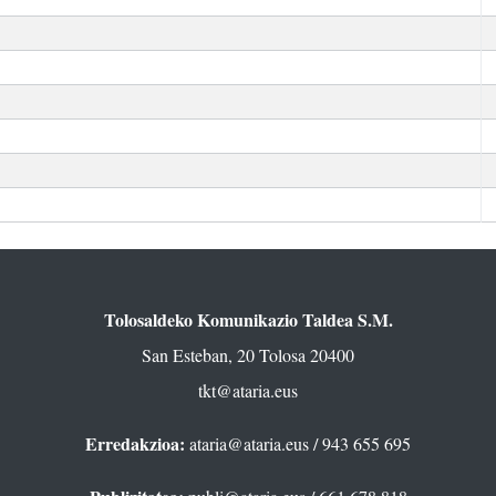
Tolosaldeko Komunikazio Taldea S.M.
San Esteban, 20 Tolosa 20400
tkt@ataria.eus
Erredakzioa:
ataria@ataria.eus
/ 943 655 695