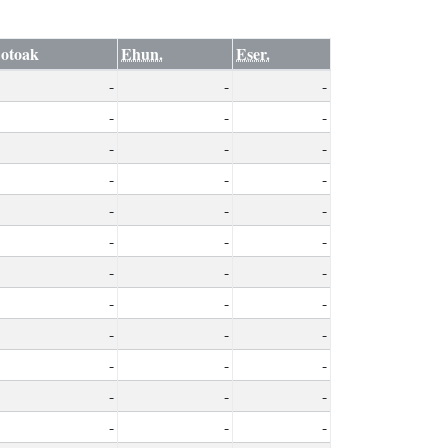
otoak
Ehun.
Eser.
-
-
-
-
-
-
-
-
-
-
-
-
-
-
-
-
-
-
-
-
-
-
-
-
-
-
-
-
-
-
-
-
-
-
-
-