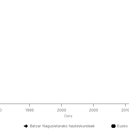
0
1995
2000
2005
201
Data
Batzar Nagusietarako hauteskundeak
Eusko 