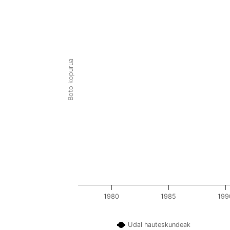
Boto kopurua
1980
1985
199
Udal hauteskundeak