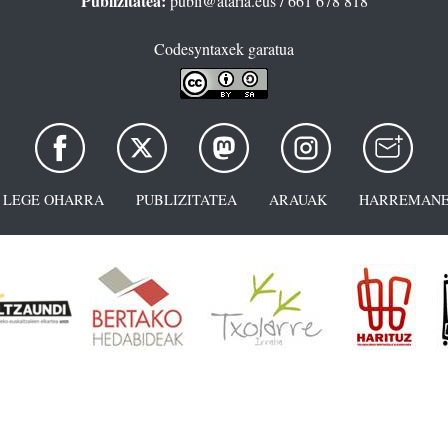
Publizitatea:
publi@ataria.eus
/ 661 678 818
Codesyntaxek garatua
LEGE OHARRA
PUBLIZITATEA
ARAUAK
HARREMANE