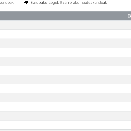
skundeak
Europako Legebiltzarrerako hauteskundeak
B