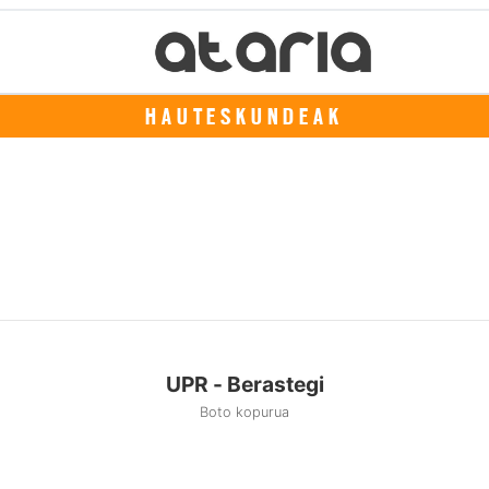
HAUTESKUNDEAK
UPR - Berastegi
Boto kopurua