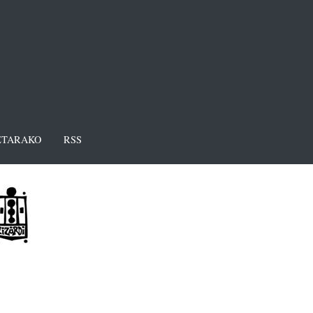
TARAKO
RSS