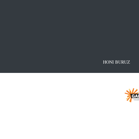
HONI BURUZ