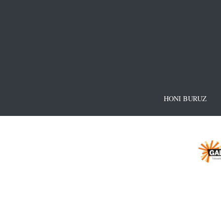
HONI BURUZ