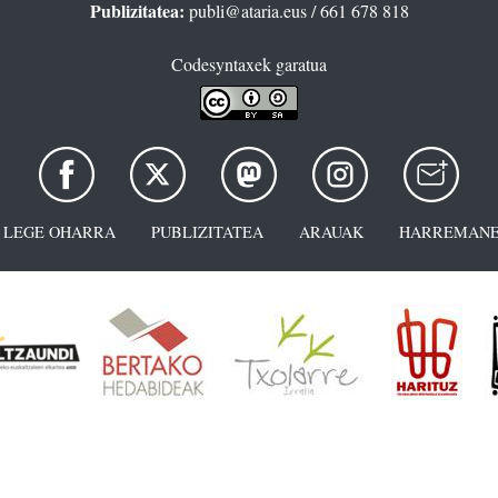
Publizitatea:
publi@ataria.eus
/ 661 678 818
Codesyntaxek garatua
LEGE OHARRA
PUBLIZITATEA
ARAUAK
HARREMANE