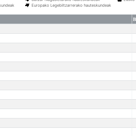
skundeak
Europako Legebiltzarrerako hauteskundeak
B