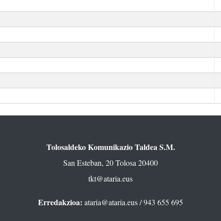
Tolosaldeko Komunikazio Taldea S.M.
San Esteban, 20 Tolosa 20400
tkt@ataria.eus
Erredakzioa:
ataria@ataria.eus
/ 943 655 695