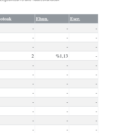
otoak
Ehun.
Eser.
-
-
-
-
-
-
-
-
-
2
%1,13
-
-
-
-
-
-
-
-
-
-
-
-
-
-
-
-
-
-
-
-
-
-
-
-
-