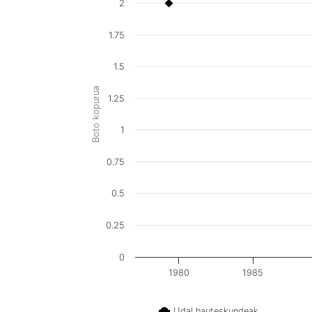
2
1.75
1.5
Boto kopurua
1.25
1
0.75
0.5
0.25
0
1980
1985
Udal hauteskundeak