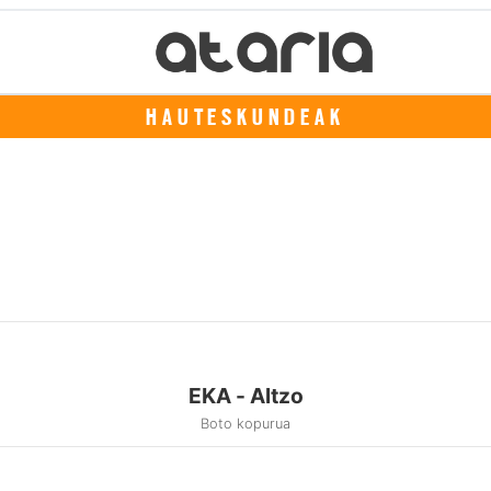
HAUTESKUNDEAK
EKA - Altzo
Boto kopurua