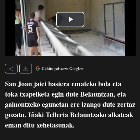
Gehitu gaitzazu Googlen
San Joan jaiei hasiera emateko bola eta
toka txapelketa egin dute Belauntzan, eta
gainontzeko egunetan ere izango dute zertaz
gozatu. Iñaki Telleria Belauntzako alkateak
eman ditu xehetasunak.