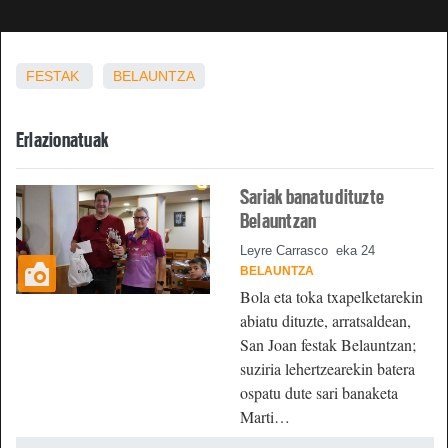
FESTAK
BELAUNTZA
Erlazionatuak
Sariak banatu dituzte
Belauntzan
Leyre Carrasco
eka 24
BELAUNTZA
Bola eta toka txapelketarekin
abiatu dituzte, arratsaldean,
San Joan festak Belauntzan;
suziria lehertzearekin batera
ospatu dute sari banaketa
Marti…