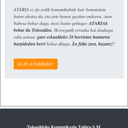
ATARIA ez da soilik komunikabide bat: komunitate
baten ahotsa da, eta urte hauen guztien ondoren, zuen
babesa behar dugu, inoiz baino gehiago:
ATARIAk
behar du Tolosaldea
. Horregatik erronka bat daukagu
esku artean:
gure eskualdeko 28 herrietan hamarna
harpidedun berri
behar ditugu.
Zu falta zara, bazatoz?
EGIN ATARIKIDE!
Tolosaldeko Komunikazio Taldea S.M.