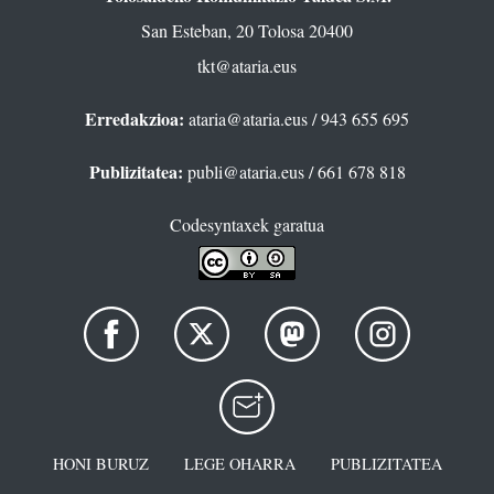
San Esteban, 20 Tolosa 20400
tkt@ataria.eus
Erredakzioa:
ataria@ataria.eus
/ 943 655 695
Publizitatea:
publi@ataria.eus
/ 661 678 818
Codesyntaxek garatua
HONI BURUZ
LEGE OHARRA
PUBLIZITATEA