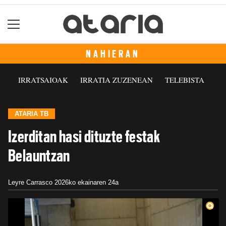
NAHIERAN
IRRATSAIOAK
IRRATIA ZUZENEAN
TELEBISTA
ATARIA TB
Izerditan hasi dituzte festak
Belauntzan
Leyre Carrasco
2026ko ekainaren 24a