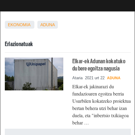
EKONOMIA
ADUNA
Erlazionatuak
Elkar-ek Adunan kokatuko
du bere egoitza nagusia
Ataria
2021 urt 22
ADUNA
Elkar-ek jakinarazi du
fundazioaren egoitza berria
Usurbilen kokatzeko proiektua
bertan behera utzi behar izan
duela, eta "inbertsio txikiagoa
behar …