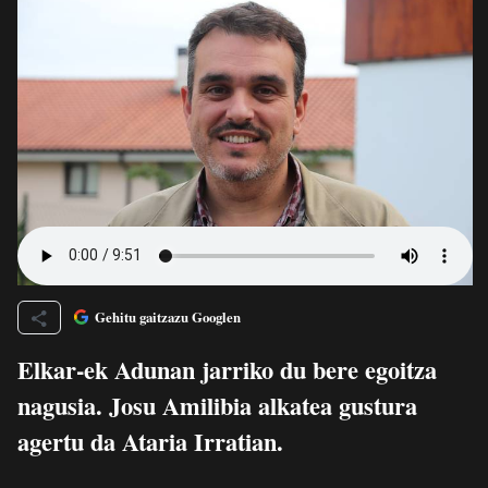
Gehitu gaitzazu Googlen
Elkar-ek Adunan jarriko du bere egoitza
nagusia. Josu Amilibia alkatea gustura
agertu da Ataria Irratian.