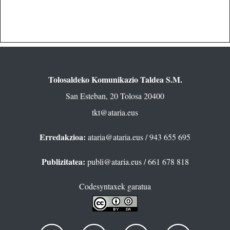
Tolosaldeko Komunikazio Taldea S.M.
San Esteban, 20 Tolosa 20400
tkt@ataria.eus
Erredakzioa:
ataria@ataria.eus
/ 943 655 695
Publizitatea:
publi@ataria.eus
/ 661 678 818
Codesyntaxek garatua