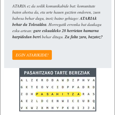
ATARIA ez da soilik komunikabide bat: komunitate
baten ahotsa da, eta urte hauen guztien ondoren, zuen
babesa behar dugu, inoiz baino gehiago:
ATARIAk
behar du Tolosaldea
. Horregatik erronka bat daukagu
esku artean:
gure eskualdeko 28 herrietan hamarna
harpidedun berri
behar ditugu.
Zu falta zara, bazatoz?
EGIN ATARIKIDE!