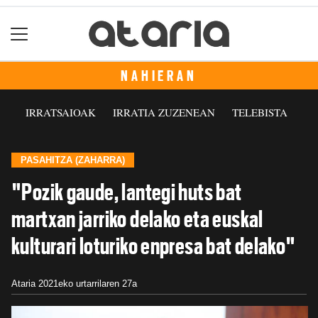
NAHIERAN
IRRATSAIOAK
IRRATIA ZUZENEAN
TELEBISTA
PASAHITZA (ZAHARRA)
"Pozik gaude, lantegi huts bat
martxan jarriko delako eta euskal
kulturari loturiko enpresa bat delako"
Ataria
2021eko urtarrilaren 27a