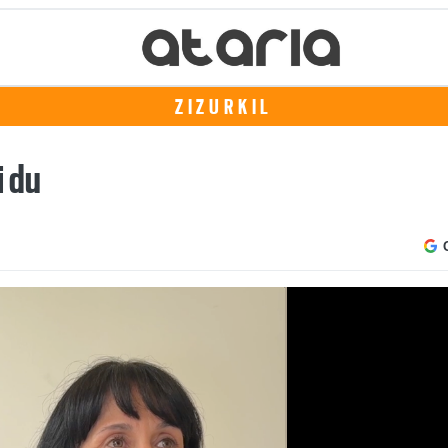
ZIZURKIL
i du