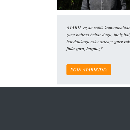
ATARIA ez da soilik komunikabide 
zuen babesa behar dugu, inoiz ba
bat daukagu esku artean:
gure es
falta zara, bazatoz?
EGIN ATARIKIDE!