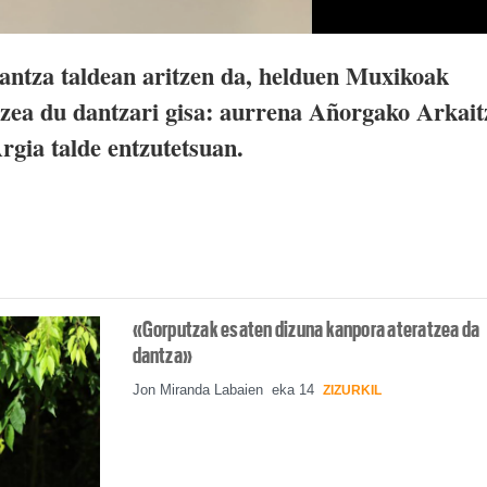
antza taldean aritzen da, helduen Muxikoak
luzea du dantzari gisa: aurrena Añorgako Arkait
Argia talde entzutetsuan.
«Gorputzak esaten dizuna kanpora ateratzea da
dantza»
Jon Miranda Labaien
eka 14
ZIZURKIL