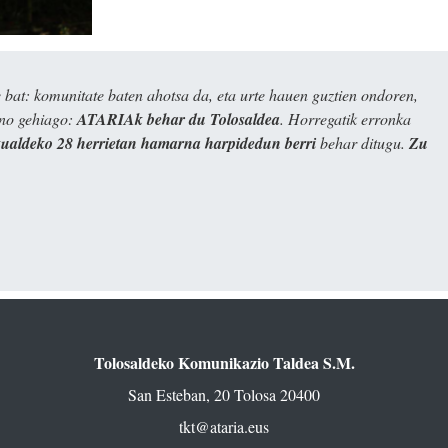
bat: komunitate baten ahotsa da, eta urte hauen guztien ondoren,
ino gehiago:
ATARIAk behar du Tolosaldea
. Horregatik erronka
kualdeko 28 herrietan hamarna harpidedun berri
behar ditugu.
Zu
Tolosaldeko Komunikazio Taldea S.M.
San Esteban, 20 Tolosa 20400
tkt@ataria.eus