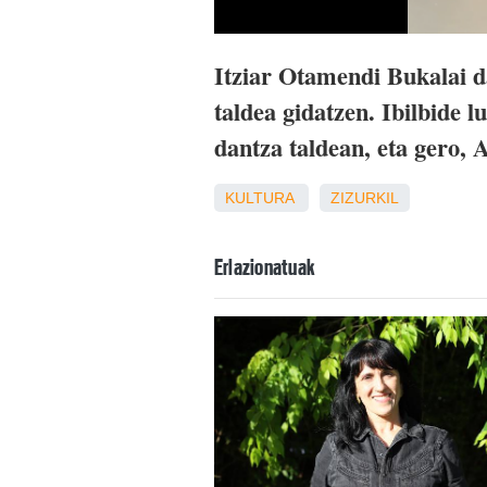
Itziar Otamendi Bukalai d
taldea gidatzen. Ibilbide 
dantza taldean, eta gero, 
KULTURA
ZIZURKIL
Erlazionatuak