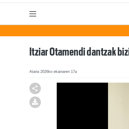
Itziar Otamendi dantzak biz
Ataria
2026ko ekainaren 17a