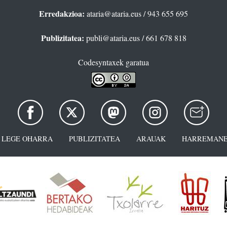
Erredakzioa:
ataria@ataria.eus
/ 943 655 695
Publizitatea:
publi@ataria.eus
/ 661 678 818
Codesyntaxek garatua
LEGE OHARRA
PUBLIZITATEA
ARAUAK
HARREMANE