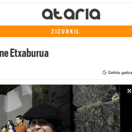
ZIZURKIL
zne Etxaburua
Gehitu gaitz