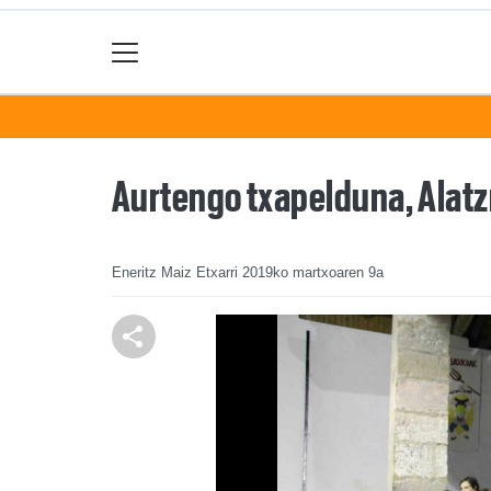
Aurtengo txapelduna, Alat
Eneritz Maiz Etxarri
2019ko martxoaren 9a