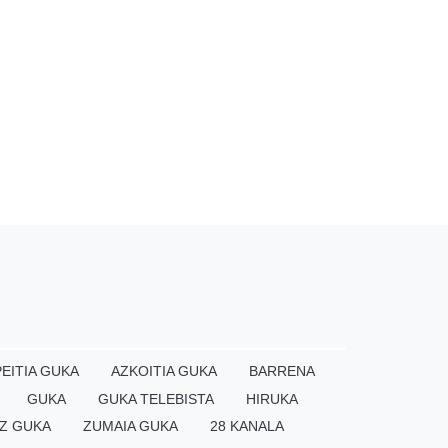
EITIA GUKA
AZKOITIA GUKA
BARRENA
GUKA
GUKA TELEBISTA
HIRUKA
Z GUKA
ZUMAIA GUKA
28 KANALA