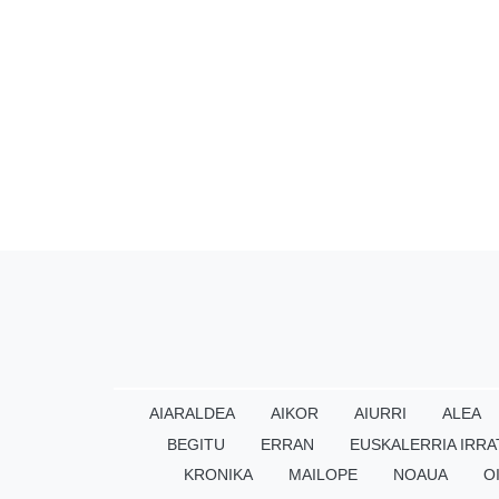
AIARALDEA
AIKOR
AIURRI
ALEA
BEGITU
ERRAN
EUSKALERRIA IRRA
KRONIKA
MAILOPE
NOAUA
O