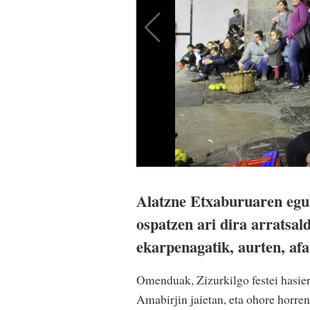
Alatzne Etxaburuaren egu
ospatzen ari dira arratsal
ekarpenagatik, aurten, afa
Omenduak, Zizurkilgo festei hasier
Amabirjin jaietan, eta ohore horre