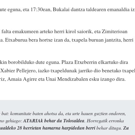
te eguna, eta 17:30ean, Bukalai dantza taldearen emanaldia i
falta emakumeen arteko herri kirol saiorik, eta Zimiterioan
ia. Etxaburua bera hortxe izan da, txapela buruan jantzita, herri
ekin borobilduko dute eguna. Plaza Etxeberrin elkartuko dira
 Xabier Pellejero, iazko txapeldunak jarriko dio benetako txape
riz, Amaia Agirre eta Unai Mendizabalen esku izango dira.
bat: komunitate baten ahotsa da, eta urte hauen guztien ondoren,
ino gehiago:
ATARIAk behar du Tolosaldea
. Horregatik erronka
kualdeko 28 herrietan hamarna harpidedun berri
behar ditugu.
Zu