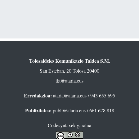
Tolosaldeko Komunikazio Taldea S.M.
San Esteban, 20 Tolosa 20400
tkt@ataria.eus
Erredakzioa:
ataria@ataria.eus
/ 943 655 695
Publizitatea:
publi@ataria.eus
/ 661 678 818
Codesyntaxek garatua