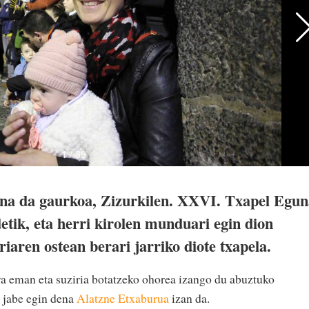
na da gaurkoa, Zizurkilen. XXVI. Txapel Egun
detik, eta herri kirolen munduari egin dion
riaren ostean berari jarriko diote txapela.
a eman eta suziria botatzeko ohorea izango du abuztuko
n jabe egin dena
Alatzne Etxaburua
izan da.