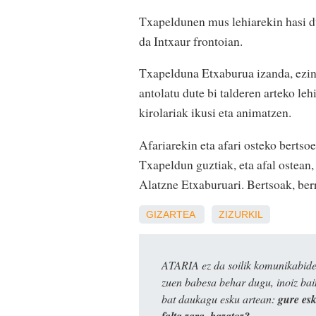
Txapeldunen mus lehiarekin hasi du
da Intxaur frontoian.
Txapelduna Etxaburua izanda, ezin 
antolatu dute bi talderen arteko leh
kirolariak ikusi eta animatzen.
Afariarekin eta afari osteko bertso
Txapeldun guztiak, eta afal ostean,
Alatzne Etxaburuari. Bertsoak, ber
GIZARTEA
ZIZURKIL
ATARIA ez da soilik komunikabide 
zuen babesa behar dugu, inoiz ba
bat daukagu esku artean:
gure es