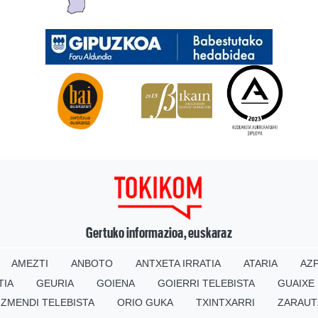
Gertuko informazioa, euskaraz
AMEZTI
ANBOTO
ANTXETA IRRATIA
ATARIA
AZP
TIA
GEURIA
GOIENA
GOIERRI TELEBISTA
GUAIXE
IZMENDI TELEBISTA
ORIO GUKA
TXINTXARRI
ZARAUT