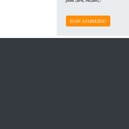
falta zara, bazatoz?
EGIN ATARIKIDE!