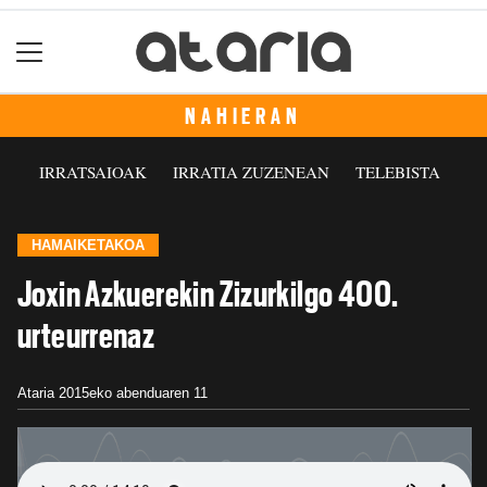
NAHIERAN
IRRATSAIOAK
IRRATIA ZUZENEAN
TELEBISTA
HAMAIKETAKOA
Joxin Azkuerekin Zizurkilgo 400.
urteurrenaz
Ataria
2015eko abenduaren 11