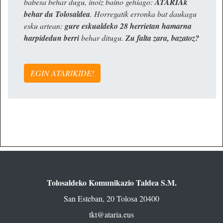
babesa behar dugu, inoiz baino gehiago:
ATARIAk
behar du Tolosaldea
. Horregatik erronka bat daukagu
esku artean:
gure eskualdeko 28 herrietan hamarna
harpidedun berri
behar ditugu.
Zu falta zara, bazatoz?
EGIN ATARIKIDE!
Tolosaldeko Komunikazio Taldea S.M.
San Esteban, 20 Tolosa 20400
tkt@ataria.eus