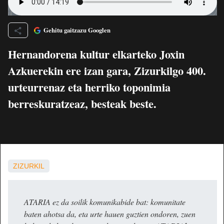
Gehitu gaitzazu Googlen
Hernandorena kultur elkarteko Joxin
Azkuerekin ere izan gara, Zizurkilgo 400.
urteurrenaz eta herriko toponimia
berreskuratzeaz, besteak beste.
ZIZURKIL
ATARIA ez da soilik komunikabide bat: komunitate
baten ahotsa da, eta urte hauen guztien ondoren, zuen