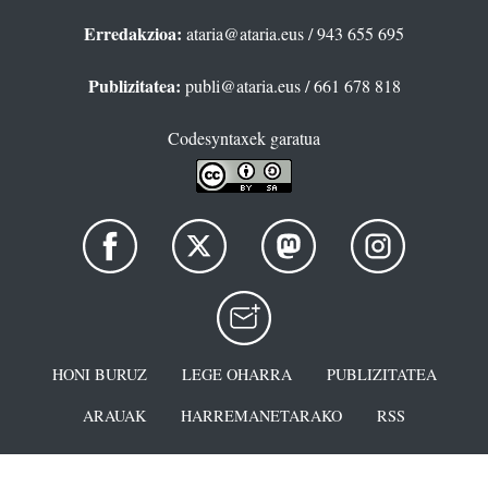
Erredakzioa:
ataria@ataria.eus
/ 943 655 695
Publizitatea:
publi@ataria.eus
/ 661 678 818
Codesyntaxek garatua
HONI BURUZ
LEGE OHARRA
PUBLIZITATEA
ARAUAK
HARREMANETARAKO
RSS