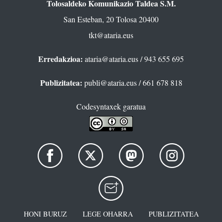
Tolosaldeko Komunikazio Taldea S.M.
San Esteban, 20 Tolosa 20400
tkt@ataria.eus
Erredakzioa:
ataria@ataria.eus
/ 943 655 695
Publizitatea:
publi@ataria.eus
/ 661 678 818
Codesyntaxek garatua
HONI BURUZ
LEGE OHARRA
PUBLIZITATEA