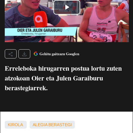
Gehitu gaitzazu Googlen
Erreleboka hirugarren postua lortu zuten
atzokoan Oier eta Julen Garaiburu
berastegiarrek.
KIROLA
ALEGIA
BERASTEGI