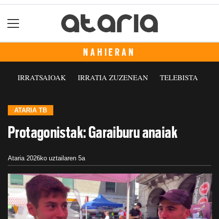
NAHIERAN
IRRATSAIOAK
IRRATIA ZUZENEAN
TELEBISTA
ATARIA TB
Protagonistak: Garaiburu anaiak
Ataria
2026ko uztailaren 5a