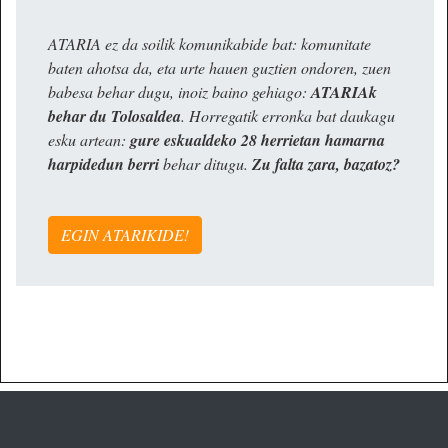
ATARIA ez da soilik komunikabide bat: komunitate
baten ahotsa da, eta urte hauen guztien ondoren, zuen
babesa behar dugu, inoiz baino gehiago:
ATARIAk
behar du Tolosaldea
. Horregatik erronka bat daukagu
esku artean:
gure eskualdeko 28 herrietan hamarna
harpidedun berri
behar ditugu.
Zu falta zara, bazatoz?
EGIN ATARIKIDE!