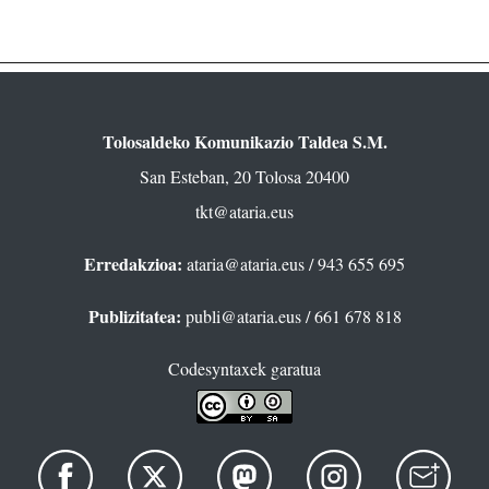
Tolosaldeko Komunikazio Taldea S.M.
San Esteban, 20 Tolosa 20400
tkt@ataria.eus
Erredakzioa:
ataria@ataria.eus
/ 943 655 695
Publizitatea:
publi@ataria.eus
/ 661 678 818
Codesyntaxek garatua