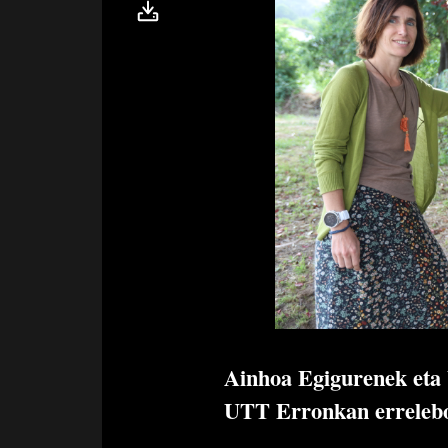
Ainhoa Egigurenek eta 
UTT Erronkan erreleb