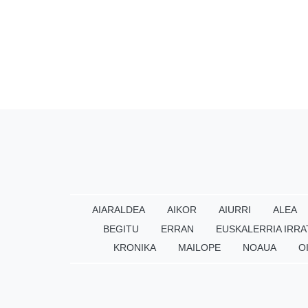
AIARALDEA
AIKOR
AIURRI
ALEA
BEGITU
ERRAN
EUSKALERRIA IRRA
KRONIKA
MAILOPE
NOAUA
O