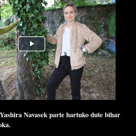
Yashira Navasek parte hartuko dute bihar
oka.