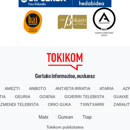
Gertuko informazioa, euskaraz
AMEZTI
ANBOTO
ANTXETA IRRATIA
ATARIA
AZP
TIA
GEURIA
GOIENA
GOIERRI TELEBISTA
GUAIXE
IZMENDI TELEBISTA
ORIO GUKA
TXINTXARRI
ZARAUT
Matx
Gurean
Ttap
Tokikom publizitatea