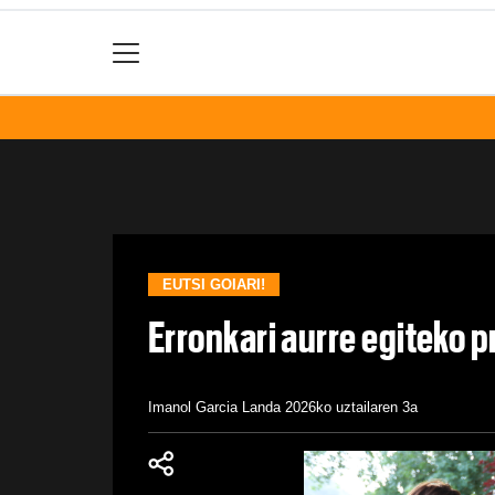
EUTSI GOIARI!
Erronkari aurre egiteko p
Imanol Garcia Landa
2026ko uztailaren 3a