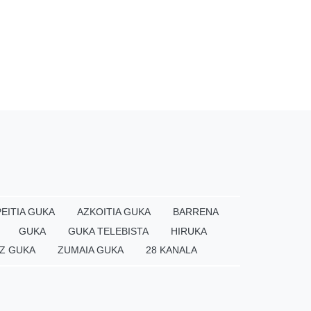
EITIA GUKA
AZKOITIA GUKA
BARRENA
GUKA
GUKA TELEBISTA
HIRUKA
Z GUKA
ZUMAIA GUKA
28 KANALA