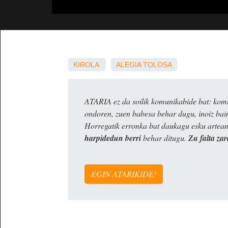
KIROLA
ALEGIA
TOLOSA
ATARIA ez da soilik komunikabide bat: komun
ondoren, zuen babesa behar dugu, inoiz ba
Horregatik erronka bat daukagu esku artea
harpidedun berri
behar ditugu.
Zu falta zar
EGIN ATARIKIDE!