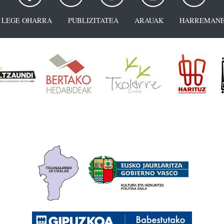
LEGE OHARRA
PUBLIZITATEA
ARAUAK
HARREMANE