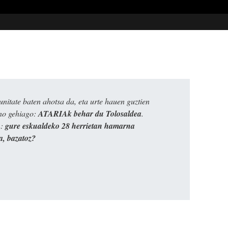
itate baten ahotsa da, eta urte hauen guztien
ino gehiago:
ATARIAk behar du Tolosaldea
.
n:
gure eskualdeko 28 herrietan hamarna
a, bazatoz?