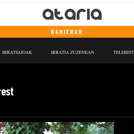
NAHIERAN
IRRATSAIOAK
IRRATIA ZUZENEAN
TELEBIST
rest