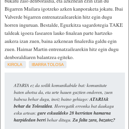
bukatu zaio denboraldia, eta azkenean ezin izan du
Bigarren Mailara igotzeko azken kanporaketa jokatu. Ibai
Valverde bigarren entrenatzailearekin hitz egin dugu
horren inguruan. Bestalde, Eguzkitza sagardotegia TAKE
taldeak igoera fasearen lauko finalean parte hartzeko
aukera izan zuen, baina azkenean finalerdia galdu egin
zuen. Haimar Martin entrenatzailearekin hitz egin dugu
denboraldiaren balantzea egiteko.
KIROLA
IBARRA
TOLOSA
ATARIA ez da soilik komunikabide bat: komunitate
baten ahotsa da, eta urte hauen guztien ondoren, zuen
babesa behar dugu, inoiz baino gehiago:
ATARIAk
behar du Tolosaldea
. Horregatik erronka bat daukagu
esku artean:
gure eskualdeko 28 herrietan hamarna
harpidedun berri
behar ditugu.
Zu falta zara, bazatoz?