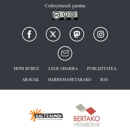
Codesyntaxek garatua
HONI BURUZ
LEGE OHARRA
PUBLIZITATEA
ARAUAK
HARREMANETARAKO
RSS