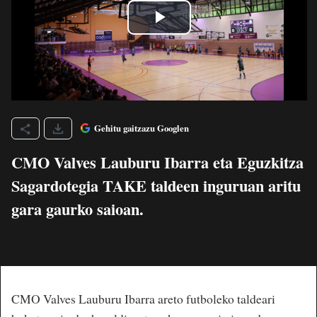
Gehitu gaitzazu Googlen
CMO Valves Lauburu Ibarra eta Eguzkitza
Sagardotegia TAKE taldeen inguruan aritu
gara gaurko saioan.
CMO Valves Lauburu Ibarra areto futboleko taldeari