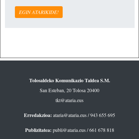
EGIN ATARIKIDE!
Tolosaldeko Komunikazio Taldea S.M.
San Esteban, 20 Tolosa 20400
tkt@ataria.eus
Erredakzioa:
ataria@ataria.eus
/ 943 655 695
Publizitatea:
publi@ataria.eus
/ 661 678 818