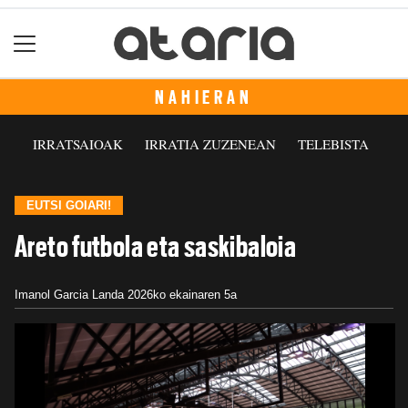
NAHIERAN
IRRATSAIOAK
IRRATIA ZUZENEAN
TELEBISTA
EUTSI GOIARI!
Areto futbola eta saskibaloia
Imanol Garcia Landa
2026ko ekainaren 5a