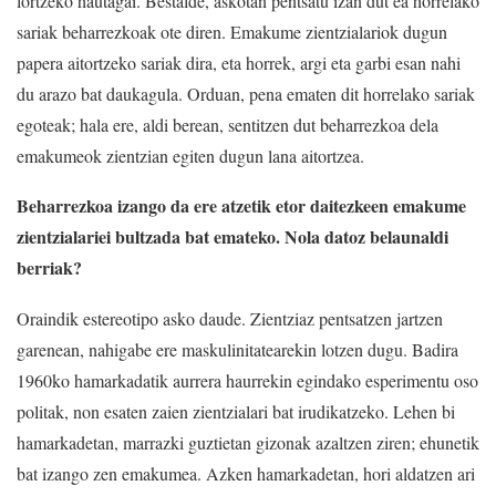
lortzeko hautagai. Bestalde, askotan pentsatu izan dut ea horrelako
sariak beharrezkoak ote diren. Emakume zientzialariok dugun
papera aitortzeko sariak dira, eta horrek, argi eta garbi esan nahi
du arazo bat daukagula. Orduan, pena ematen dit horrelako sariak
egoteak; hala ere, aldi berean, sentitzen dut beharrezkoa dela
emakumeok zientzian egiten dugun lana aitortzea.
Beharrezkoa izango da ere atzetik etor daitezkeen emakume
zientzialariei bultzada bat emateko. Nola datoz belaunaldi
berriak?
Oraindik estereotipo asko daude. Zientziaz pentsatzen jartzen
garenean, nahigabe ere maskulinitatearekin lotzen dugu. Badira
1960ko hamarkadatik aurrera haurrekin egindako esperimentu oso
politak, non esaten zaien zientzialari bat irudikatzeko. Lehen bi
hamarkadetan, marrazki guztietan gizonak azaltzen ziren; ehunetik
bat izango zen emakumea. Azken hamarkadetan, hori aldatzen ari