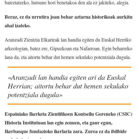
baieztatzeko, hutsune hori benetakoa den ala ez jakiteko, alegia.
Beraz, ez da urrutira joan behar aztarna historikoak aurkitu
ahal izateko.
Aranzadi Zientzia Elkarteak lan handia egiten du Euskal Herriko
arkeologian, batez ere, Gipuzkoan eta Nafarroan. Egin beharreko
lana da, eta aitortu behar dut hemen sekulako potentziala dugula.
«Aranzadi lan handia egiten ari da Euskal
Herrian; aitortu behar dut hemen sekulako
potentziala dugula»
Espainiako Ikerketa Zientifikoen Kontseilu Goreneko (CSIC)
Historia Institutuan lan egin zenuen, eta gaur egun,
Ikerbasque fundazioko ikerlaria zara. Zurea ez da ibilbide