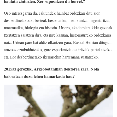
hautatu zintuzten. Zer suposatzen du horrek?
Oso interesgarria da. Jakiundek hainbat ordezkari ditu alor
desberdinetakoak, besteak beste, artea, medikuntza, ingeniaritza,
matematika, biologia eta historia. Urtero, akademiara kide gazteak
txertatzen saiatzen dira, eta nire kasuan, historiaurreko ordezkaria
naiz. Urtean pare bat aldiz elkartzen gara, Euskal Herrian ditugun
arazoez eztabaidatzeko, gure esperientzia eta iritziak partekatzeko
eta alor desberdinetako ikerlariekin harremana sustatzeko.
2015az geroztik, Arkeobotanikan doktorea zara. Nola
baloratzen duzu lehen hamarkada hau?