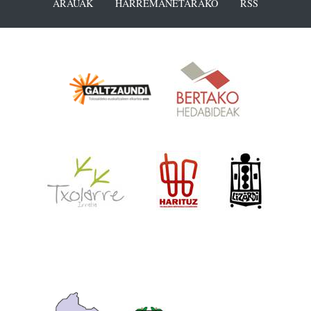
ARAUAK
HARREMANETARAKO
RSS