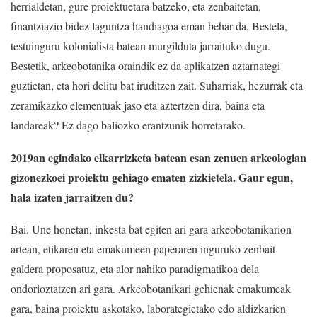
herrialdetan, gure proiektuetara batzeko, eta zenbaitetan,
finantziazio bidez laguntza handiagoa eman behar da. Bestela,
testuinguru kolonialista batean murgilduta jarraituko dugu.
Bestetik, arkeobotanika oraindik ez da aplikatzen aztarnategi
guztietan, eta hori delitu bat iruditzen zait. Suharriak, hezurrak eta
zeramikazko elementuak jaso eta aztertzen dira, baina eta
landareak? Ez dago baliozko erantzunik horretarako.
2019an egindako elkarrizketa batean esan zenuen arkeologian
gizonezkoei proiektu gehiago ematen zizkietela. Gaur egun,
hala izaten jarraitzen du?
Bai. Une honetan, inkesta bat egiten ari gara arkeobotanikarion
artean, etikaren eta emakumeen paperaren inguruko zenbait
galdera proposatuz, eta alor nahiko paradigmatikoa dela
ondorioztatzen ari gara. Arkeobotanikari gehienak emakumeak
gara, baina proiektu askotako, laborategietako edo aldizkarien