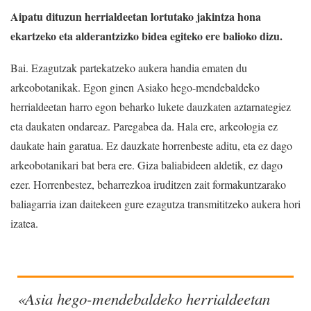
Aipatu dituzun herrialdeetan lortutako jakintza hona
ekartzeko eta alderantzizko bidea egiteko ere balioko dizu.
Bai. Ezagutzak partekatzeko aukera handia ematen du
arkeobotanikak. Egon ginen Asiako hego-mendebaldeko
herrialdeetan harro egon beharko lukete dauzkaten aztarnategiez
eta daukaten ondareaz. Paregabea da. Hala ere, arkeologia ez
daukate hain garatua. Ez dauzkate horrenbeste aditu, eta ez dago
arkeobotanikari bat bera ere. Giza baliabideen aldetik, ez dago
ezer. Horrenbestez, beharrezkoa iruditzen zait formakuntzarako
baliagarria izan daitekeen gure ezagutza transmititzeko aukera hori
izatea.
«Asia hego-mendebaldeko herrialdeetan