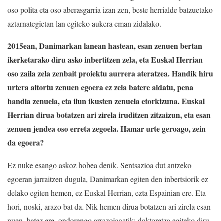
oso polita eta oso aberasgarria izan zen, beste herrialde batzuetako
aztarnategietan lan egiteko aukera eman zidalako.
2015ean, Danimarkan lanean hastean, esan zenuen bertan
ikerketarako diru asko inbertitzen zela, eta Euskal Herrian
oso zaila zela zenbait proiektu aurrera ateratzea. Handik hiru
urtera aitortu zenuen egoera ez zela batere aldatu, pena
handia zenuela, eta ilun ikusten zenuela etorkizuna. Euskal
Herrian dirua botatzen ari zirela iruditzen zitzaizun, eta esan
zenuen jendea oso erreta zegoela. Hamar urte geroago, zein
da egoera?
Ez nuke esango askoz hobea denik. Sentsazioa dut antzeko
egoeran jarraitzen dugula, Danimarkan egiten den inbertsiorik ez
delako egiten hemen, ez Euskal Herrian, ezta Espainian ere. Eta
hori, noski, arazo bat da. Nik hemen dirua botatzen ari zirela esan
nuen, batez ere, ondorengo arrazoiagatik: doktoretza egiteko diru