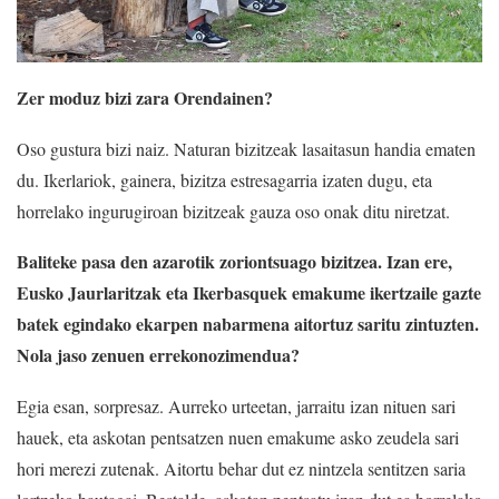
Zer moduz bizi zara Orendainen?
Oso gustura bizi naiz. Naturan bizitzeak lasaitasun handia ematen
du. Ikerlariok, gainera, bizitza estresagarria izaten dugu, eta
horrelako ingurugiroan bizitzeak gauza oso onak ditu niretzat.
Baliteke pasa den azarotik zoriontsuago bizitzea. Izan ere,
Eusko Jaurlaritzak eta Ikerbasquek emakume ikertzaile gazte
batek egindako ekarpen nabarmena aitortuz saritu zintuzten.
Nola jaso zenuen errekonozimendua?
Egia esan, sorpresaz. Aurreko urteetan, jarraitu izan nituen sari
hauek, eta askotan pentsatzen nuen emakume asko zeudela sari
hori merezi zutenak. Aitortu behar dut ez nintzela sentitzen saria