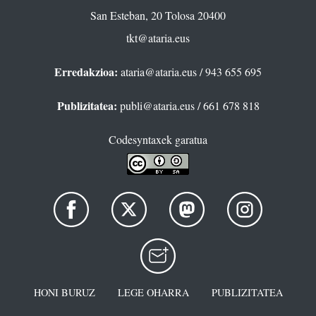
San Esteban, 20 Tolosa 20400
tkt@ataria.eus
Erredakzioa:
ataria@ataria.eus
/ 943 655 695
Publizitatea:
publi@ataria.eus
/ 661 678 818
Codesyntaxek garatua
HONI BURUZ
LEGE OHARRA
PUBLIZITATEA