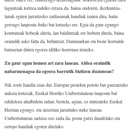
laguntzak lortzea nahiko erraza da, baina ondoren, ikerkuntza-
lanak egiten jarraitzeko zailtasunak handiak izaten dira, baita
geroago lanpostu finko bat lortzeko ere. Egia da gaur egungo
kontratuak hobeak direla, lan baldintzak ere hobetu direla, baina
oraindik asko falta da, behintzat, Danimarkan eta beste herrialde
batzuetan duten egoera idiliko horretara iristeko.
Zu gaur egun hemen ari zara lanean. Aldea oraindik
nabarmenagoa da egoera barrutik bizitzen duzunean?
Nik zorte handia izan dut. Europar proiektu potolo bat gauzatzeko
aukera lortzeak, Euskal Herriko Unibertsitatean lanpostu bat
edukitzea ahalbidetu zidan; bestela, agian, ez nintzateke Euskal
Herrian egongo, eta atzerrian jarraituko nuke lanean.
Unibertsitatean sartzea oso zaila da, postu gutxi daudelako eta
oztopo handiak egoten direlako.