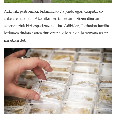
Azkenik, pertsonalki, bidaiatzeko eta jende ugari ezagutzeko
aukera ematen dit. Atzerriko herrialdeetan bizitzen ditudan
esperientziak bizi-esperientziak dira. Adibidez, Jordanian familia
beduinoa dudala esaten dut; oraindik beraiekin harremana izaten
jarraitzen dut.