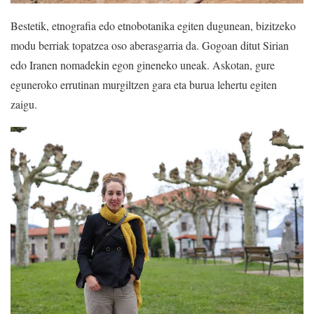
Bestetik, etnografia edo etnobotanika egiten dugunean, bizitzeko
modu berriak topatzea oso aberasgarria da. Gogoan ditut Sirian
edo Iranen nomadekin egon gineneko uneak. Askotan, gure
eguneroko errutinan murgiltzen gara eta burua lehertu egiten
zaigu.