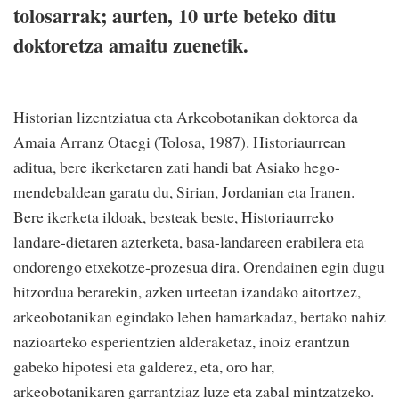
tolosarrak; aurten, 10 urte beteko ditu
doktoretza amaitu zuenetik.
Historian lizentziatua eta Arkeobotanikan doktorea da
Amaia Arranz Otaegi (Tolosa, 1987). Historiaurrean
aditua, bere ikerketaren zati handi bat Asiako hego-
mendebaldean garatu du, Sirian, Jordanian eta Iranen.
Bere ikerketa ildoak, besteak beste, Historiaurreko
landare-dietaren azterketa, basa-landareen erabilera eta
ondorengo etxekotze-prozesua dira. Orendainen egin dugu
hitzordua berarekin, azken urteetan izandako aitortzez,
arkeobotanikan egindako lehen hamarkadaz, bertako nahiz
nazioarteko esperientzien alderaketaz, inoiz erantzun
gabeko hipotesi eta galderez, eta, oro har,
arkeobotanikaren garrantziaz luze eta zabal mintzatzeko.