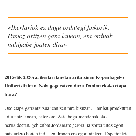
«Ikerlariok ez dugu ordutegi finkorik.
Pasioz aritzen gara lanean, eta orduak
nahigabe joaten dira»
2015etik 2020ra, ikerlari lanetan aritu zinen Kopenhageko
Unibertsitatean. Nola gogoratzen duzu Danimarkako etapa
hura?
Oso etapa garrantzitsua izan zen nire bizitzan. Hainbat proiektutan
aritu naiz lanean, batez ere, Asia hego-mendebaldeko
herrialdeetan, gehienbat Jordanian; gerora, ia zortzi urtez egon
naiz urtero bertan industen. Iranen ere egon nintzen. Esperientzia