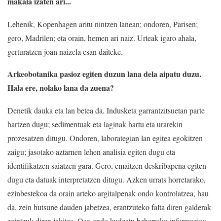
makala izaten ari...
Lehenik, Kopenhagen aritu nintzen lanean; ondoren, Parisen;
gero, Madrilen; eta orain, hemen ari naiz. Urteak igaro ahala,
gerturatzen joan naizela esan daiteke.
Arkeobotanika pasioz egiten duzun lana dela aipatu duzu.
Hala ere, nolako lana da zuena?
Denetik dauka eta lan betea da. Indusketa garrantzitsuetan parte
hartzen dugu; sedimentuak eta laginak hartu eta urarekin
prozesatzen ditugu. Ondoren, laborategian lan egitea egokitzen
zaigu; jasotako aztarnen lehen analisia egiten dugu eta
identifikatzen saiatzen gara. Gero, emaitzen deskribapena egiten
dugu eta datuak interpretatzen ditugu. Azken urrats horretarako,
ezinbestekoa da orain arteko argitalpenak ondo kontrolatzea, hau
da, zein hutsune dauden jabetzea, erantzuteko falta diren galderak
zeintzuk diren jakitea. Oso ondo kudeatu beharreko informazioa