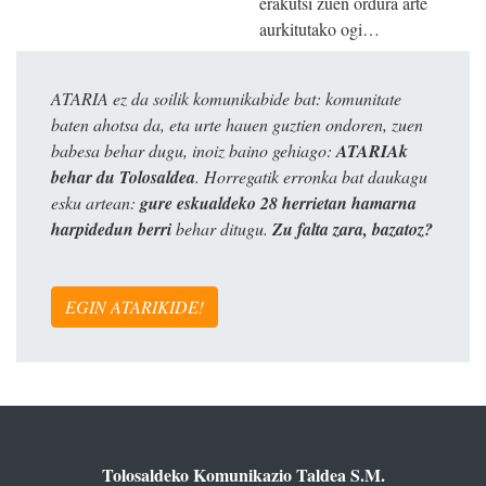
erakutsi zuen ordura arte
aurkitutako ogi…
ATARIA ez da soilik komunikabide bat: komunitate
baten ahotsa da, eta urte hauen guztien ondoren, zuen
babesa behar dugu, inoiz baino gehiago:
ATARIAk
behar du Tolosaldea
. Horregatik erronka bat daukagu
esku artean:
gure eskualdeko 28 herrietan hamarna
harpidedun berri
behar ditugu.
Zu falta zara, bazatoz?
EGIN ATARIKIDE!
Tolosaldeko Komunikazio Taldea S.M.