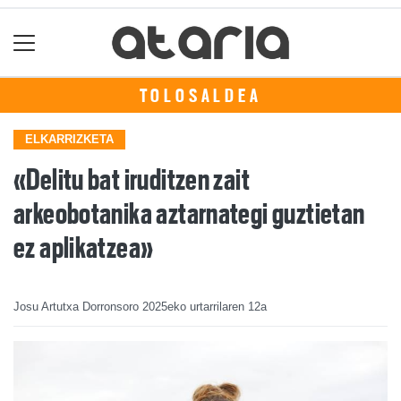
TOLOSALDEA
ELKARRIZKETA
«Delitu bat iruditzen zait
arkeobotanika aztarnategi guztietan
ez aplikatzea»
Josu Artutxa Dorronsoro
2025eko urtarrilaren 12a