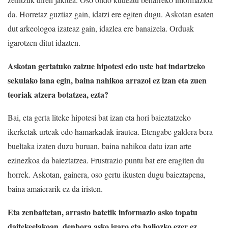
da. Horretaz guztiaz gain, idatzi ere egiten dugu. Askotan esaten
dut arkeologoa izateaz gain, idazlea ere banaizela. Orduak
igarotzen ditut idazten.
Askotan gertatuko zaizue hipotesi edo uste bat indartzeko
sekulako lana egin, baina nahikoa arrazoi ez izan eta zuen
teoriak atzera botatzea, ezta?
Bai, eta gerta liteke hipotesi bat izan eta hori baieztatzeko
ikerketak urteak edo hamarkadak irautea. Etengabe galdera bera
bueltaka izaten duzu buruan, baina nahikoa datu izan arte
ezinezkoa da baieztatzea. Frustrazio puntu bat ere eragiten du
horrek. Askotan, gainera, oso gertu ikusten dugu baieztapena,
baina amaierarik ez da iristen.
Eta zenbaitetan, arrasto batetik informazio asko topatu
daitekeelakoan, denbora asko igaro eta baliozko ezer ez