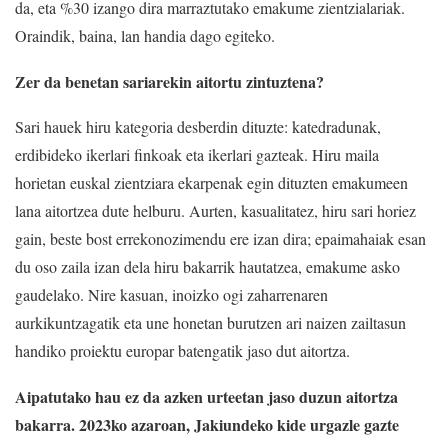
da, eta %30 izango dira marraztutako emakume zientzialariak.
Oraindik, baina, lan handia dago egiteko.
Zer da benetan sariarekin aitortu zintuztena?
Sari hauek hiru kategoria desberdin dituzte: katedradunak,
erdibideko ikerlari finkoak eta ikerlari gazteak. Hiru maila
horietan euskal zientziara ekarpenak egin dituzten emakumeen
lana aitortzea dute helburu. Aurten, kasualitatez, hiru sari horiez
gain, beste bost errekonozimendu ere izan dira; epaimahaiak esan
du oso zaila izan dela hiru bakarrik hautatzea, emakume asko
gaudelako. Nire kasuan, inoizko ogi zaharrenaren
aurkikuntzagatik eta une honetan burutzen ari naizen zailtasun
handiko proiektu europar batengatik jaso dut aitortza.
Aipatutako hau ez da azken urteetan jaso duzun aitortza
bakarra. 2023ko azaroan, Jakiundeko kide urgazle gazte