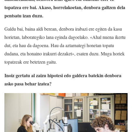
topatzea ere bai. Akaso, horrelakoetan, denbora galtzen dela
pentsatu izan duzu.
Galdu bai, baina aldi berean, denbora irabazi ere egiten da kasu
horietan, laborategiko lana eginda dagoelako. «Ahal nuena ikertu
dut, eta hau da dagoena. Hau da aztarnategi honetan topatu
dudana, eta honaino irakurri dezaket», esaten duzu. Muga horiek
topatzeak ere betetzen gaitu.
Inoiz gertatu al zaizu hipotesi edo galdera batekin denbora
asko pasa behar izatea?