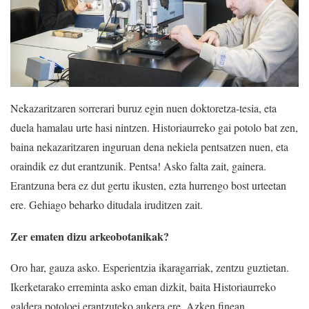
Nekazaritzaren sorrerari buruz egin nuen doktoretza-tesia, eta
duela hamalau urte hasi nintzen. Historiaurreko gai potolo bat zen,
baina nekazaritzaren inguruan dena nekiela pentsatzen nuen, eta
oraindik ez dut erantzunik. Pentsa! Asko falta zait, gainera.
Erantzuna bera ez dut gertu ikusten, ezta hurrengo bost urteetan
ere. Gehiago beharko ditudala iruditzen zait.
Zer ematen dizu arkeobotanikak?
Oro har, gauza asko. Esperientzia ikaragarriak, zentzu guztietan.
Ikerketarako erreminta asko eman dizkit, baita Historiaurreko
galdera potoloei erantzuteko aukera ere. Azken finean,