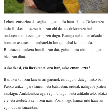
Lehen sentsazioa da segituan igaro dela hamarkada. Doktoretza-
tesia ikasketa prozesu bat izan ohi da, eta doktoretza bukatu
ondoren ere, ikasten jarraitzen dugu. Esango nuke, hamarkada
honetan askatasun handiarekin lan egin ahal izan dudala.
Bidaiatzeko aukera handia izan dut, gainera, eta abentura ugari
bizi izan ditut.
Asko ikasi, eta ikerketari, oro har, asko eman, ezta?
Bai. Ikerkuntzan lanean ari garenok ez dugu ordutegi finko bat.
Pasioz aritzen gara lanean, eta batzuetan, orduak nahigabe joaten
zaizkigu. Aurkikuntza ugari egin ditugu, baita artikulu asko idatzi
ere, eta asebeteta sentitzen naiz. Pozik nago hamar urte hauetan
egin dudan lanarekin.