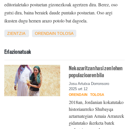
editorialetako postuetan gizonezkoak agertzen dira. Berez, oso
gutxi dira, baina beraiek daude puntako postuetan. Oso argi
ikusten dugu hemen arazo potolo bat dagoela.
ZIENTZIA
ORENDAIN
TOLOSA
Erlazionatuak
Nekazaritzan hasi zen lehen
populazioaren bila
Josu Artutxa Dorronsoro
2025 urt 12
ORENDAIN
TOLOSA
2018an, Jordanian kokatutako
historiaurreko Shubayqa
aztarnategian Amaia Arranzek
gidatutako ikerketa batek