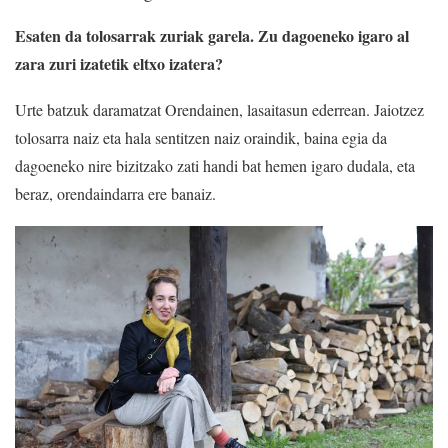
Esaten da tolosarrak zuriak garela. Zu dagoeneko igaro al
zara zuri izatetik eltxo izatera?
Urte batzuk daramatzat Orendainen, lasaitasun ederrean. Jaiotzez
tolosarra naiz eta hala sentitzen naiz oraindik, baina egia da
dagoeneko nire bizitzako zati handi bat hemen igaro dudala, eta
beraz, orendaindarra ere banaiz.