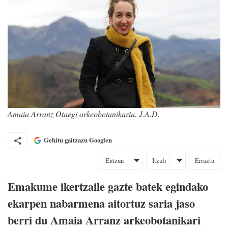
Amaia Arranz Otaegi arkeobotanikaria. J.A.D.
Gehitu gaitzazu Googlen
Entzun
Itzuli
Erraztu
Emakume ikertzaile gazte batek egindako
ekarpen nabarmena aitortuz saria jaso
berri du Amaia Arranz arkeobotanikari