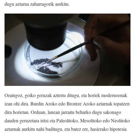
dugu aztarna zaharragorik aurkitu.
Oraingoz, goiko geruzak aztertu ditugu, eta horiek modernoenak
izan ohi dira. Burdin Aroko edo Brontze Aroko aztarnak topatzen
dira horietan. Orduan, lanean jarraitu beharko dugu sakonago
dauden geruzetara iritsi eta Paleolitoko, Mesolitoko edo Neolitoko
aztarnak aurkitu nahi baditugu, eta batez ere, hasierako hipotesia