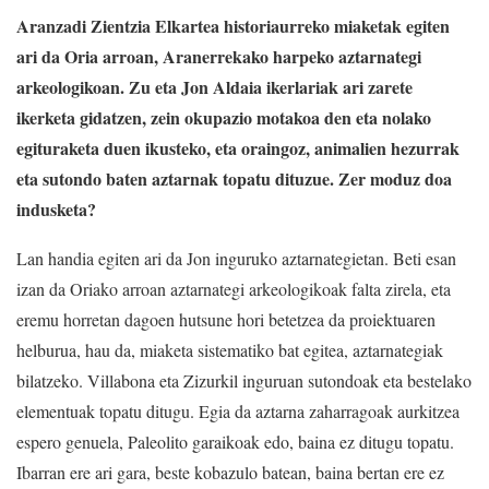
Aranzadi Zientzia Elkartea historiaurreko miaketak egiten
ari da Oria arroan, Aranerrekako harpeko aztarnategi
arkeologikoan. Zu eta Jon Aldaia ikerlariak ari zarete
ikerketa gidatzen, zein okupazio motakoa den eta nolako
egituraketa duen ikusteko, eta oraingoz, animalien hezurrak
eta sutondo baten aztarnak topatu dituzue. Zer moduz doa
indusketa?
Lan handia egiten ari da Jon inguruko aztarnategietan. Beti esan
izan da Oriako arroan aztarnategi arkeologikoak falta zirela, eta
eremu horretan dagoen hutsune hori betetzea da proiektuaren
helburua, hau da, miaketa sistematiko bat egitea, aztarnategiak
bilatzeko. Villabona eta Zizurkil inguruan sutondoak eta bestelako
elementuak topatu ditugu. Egia da aztarna zaharragoak aurkitzea
espero genuela, Paleolito garaikoak edo, baina ez ditugu topatu.
Ibarran ere ari gara, beste kobazulo batean, baina bertan ere ez