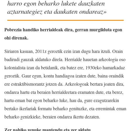
harro egon beharko lukete dauzkaten
aztarnategiez eta daukaten ondareaz»
Pobrezia handiko herrialdeak dira, gerran murgilduta egon
ohi direnak.
Siriaren kasuan, 2011z geroztik ezin izan dugu hara itzuli. Orain
badirudi gauzak aldatuko direla. Herrialde hauetan arkeologia oso
kolonialista izan da betidanik, eta batez ere, 1930eko hamarkadaz
geroztik. Gaur egun, kontu handiagoa izaten dute, baina oraindik
ere estraktibismorantz jotzen da. Arkeologoak bertara joaten dira,
ondarea hartu eta beraien herrialdeetara eramaten dute, eta berez,
hartu-eman bat egon beharko luke, hau da, gure ezagutzarekin
bertako ikerlariak formatu beharko genituzke, eta erremintak eman
beharko genizkieke, beraien ondarea ikertu dezaten.
Zer nahiko zenuke mantendu eta zer aldatu