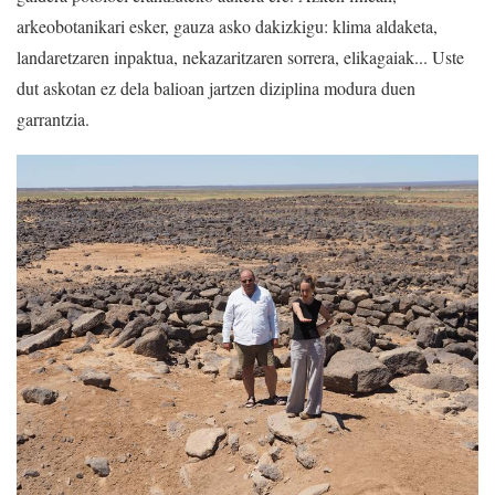
arkeobotanikari esker, gauza asko dakizkigu: klima aldaketa,
landaretzaren inpaktua, nekazaritzaren sorrera, elikagaiak... Uste
dut askotan ez dela balioan jartzen diziplina modura duen
garrantzia.