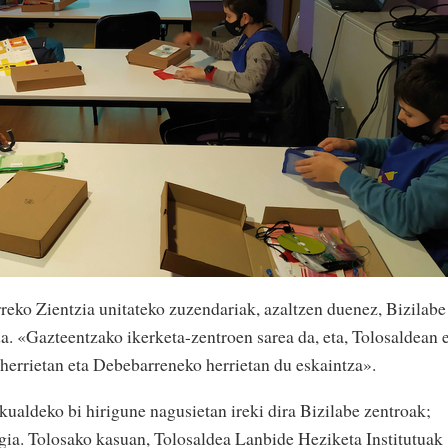
eko Zientzia unitateko zuzendariak, azaltzen duenez, Bizilabe
. «Gazteentzako ikerketa-zentroen sarea da, eta, Tolosaldean 
 herrietan eta Debebarreneko herrietan du eskaintza».
kualdeko bi hirigune nagusietan ireki dira Bizilabe zentroak;
gia. Tolosako kasuan, Tolosaldea Lanbide Heziketa Institutuak