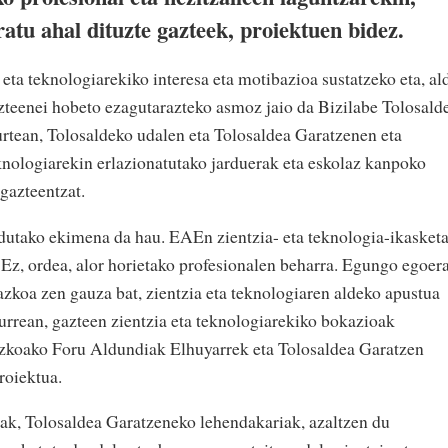
ratu ahal dituzte gazteek, proiektuen bidez.
eta teknologiarekiko interesa eta motibazioa sustatzeko eta, al
zteenei hobeto ezagutarazteko asmoz jaio da Bizilabe Tolosald
urtean, Tolosaldeko udalen eta Tolosaldea Garatzenen eta
eknologiarekin erlazionatutako jarduerak eta eskolaz kanpoko
gazteentzat.
utako ekimena da hau. EAEn zientzia- eta teknologia-ikasket
 Ez, ordea, alor horietako profesionalen beharra. Egungo egoer
azkoa zen gauza bat, zientzia eta teknologiaren aldeko apustua
urrean, gazteen zientzia eta teknologiarekiko bokazioak
zkoako Foru Aldundiak Elhuyarrek eta Tolosaldea Garatzen
roiektua.
uak, Tolosaldea Garatzeneko lehendakariak, azaltzen du