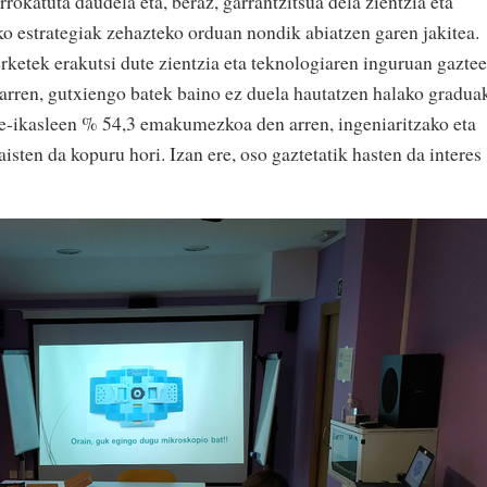
okatuta daudela eta, beraz, garrantzitsua dela zientzia eta
o estrategiak zehazteko orduan nondik abiatzen garen jakitea.
etek erakutsi dute zientzia eta teknologiaren inguruan gazte
n arren, gutxiengo batek baino ez duela hautatzen halako gradua
ate-ikasleen % 54,3 emakumezkoa den arren, ingeniaritzako eta
isten da kopuru hori. Izan ere, oso gaztetatik hasten da interes