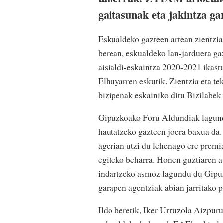
gaitasunak eta jakintza ga
Eskualdeko gazteen artean zientzia 
berean, eskualdeko lan-jarduera ga
aisialdi-eskaintza 2020-2021 ikast
Elhuyarren eskutik. Zientzia eta t
bizipenak eskainiko ditu Bizilabek 
Gipuzkoako Foru Aldundiak lagund
hautatzeko gazteen joera baxua da.
agerian utzi du lehenago ere premi
egiteko beharra. Honen guztiaren a
indartzeko asmoz lagundu du Gipu
garapen agentziak abian jarritako p
Ildo beretik, Iker Urruzola Aizpur