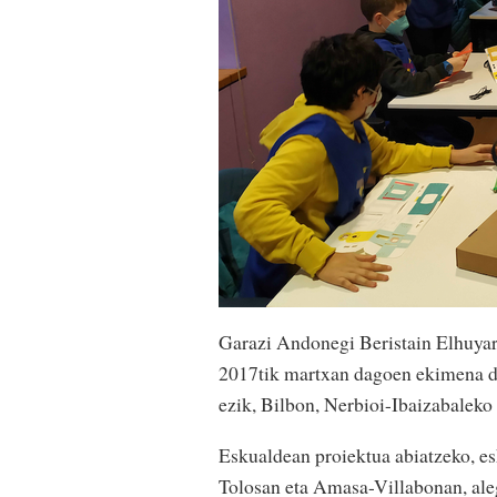
Garazi Andonegi Beristain Elhuyarr
2017tik martxan dagoen ekimena da
ezik, Bilbon, Nerbioi-Ibaizabaleko
Eskualdean proiektua abiatzeko, es
Tolosan eta Amasa-Villabonan, ale