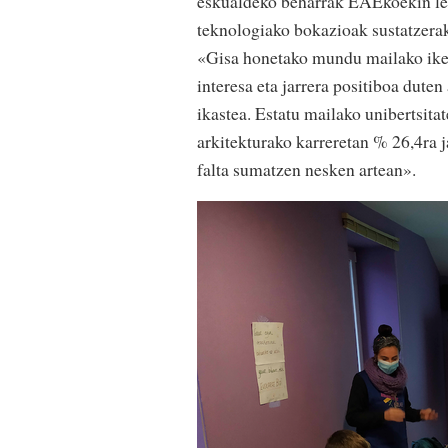
eskualdeko beharrak EAEkoekin lerr
teknologiako bokazioak sustatzerak
«Gisa honetako mundu mailako ikerk
interesa eta jarrera positiboa dute
ikastea. Estatu mailako unibertsit
arkitekturako karreretan % 26,4ra ja
falta sumatzen nesken artean».