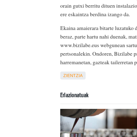
orain gutxi berritu dituen instala
ere eskaintza berdina izango da.
Ekaina amaierara bitarte luzatuko d
beraz, parte hartu nahi duenak, ma
www.bizilabe.eus webgunean sartu e
pertsonalekin. Ondoren, Bizilabe pr
harremanetan, gazteak tailerretan pa
ZIENTZIA
Erlazionatuak