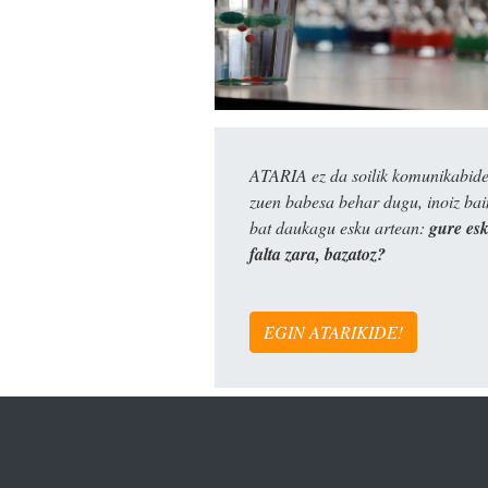
ATARIA ez da soilik komunikabide 
zuen babesa behar dugu, inoiz ba
bat daukagu esku artean:
gure es
falta zara, bazatoz?
EGIN ATARIKIDE!