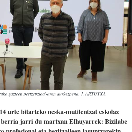
ruko gazteen pertzepzioa'-aren aurkezpena. J. ARTUTXA
14 urte bitarteko neska-mutilentzat eskolaz
 berria jarri du martxan Elhuyarrek: Bizilabe
 profesional eta hezitzaileen laguntzarekin,