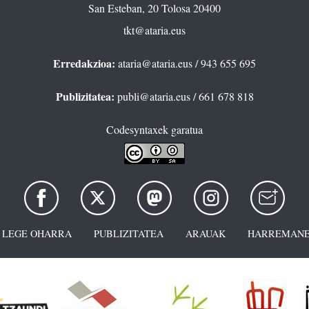
San Esteban, 20 Tolosa 20400
tkt@ataria.eus
Erredakzioa:
ataria@ataria.eus
/ 943 655 695
Publizitatea:
publi@ataria.eus
/ 661 678 818
Codesyntaxek garatua
LEGE OHARRA
PUBLIZITATEA
ARAUAK
HARREMANE