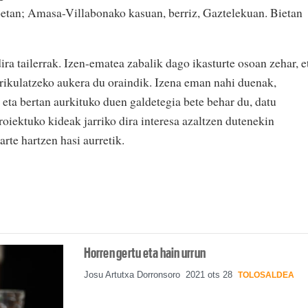
zioetan; Amasa-Villabonako kasuan, berriz, Gaztelekuan. Bietan
ira tailerrak. Izen-ematea zabalik dago ikasturte osoan zehar, e
trikulatzeko aukera du oraindik. Izena eman nahi duenak,
ta bertan aurkituko duen galdetegia bete behar du, datu
oiektuko kideak jarriko dira interesa azaltzen dutenekin
rte hartzen hasi aurretik.
Horren gertu eta hain urrun
Josu Artutxa Dorronsoro
2021 ots 28
TOLOSALDEA