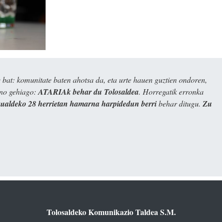
bat: komunitate baten ahotsa da, eta urte hauen guztien ondoren,
ino gehiago:
ATARIAk behar du Tolosaldea
. Horregatik erronka
kualdeko 28 herrietan hamarna harpidedun berri
behar ditugu.
Zu
Tolosaldeko Komunikazio Taldea S.M.