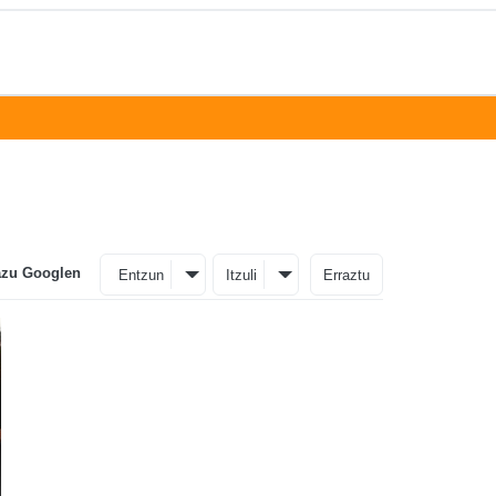
azu Googlen
Entzun
Itzuli
Erraztu