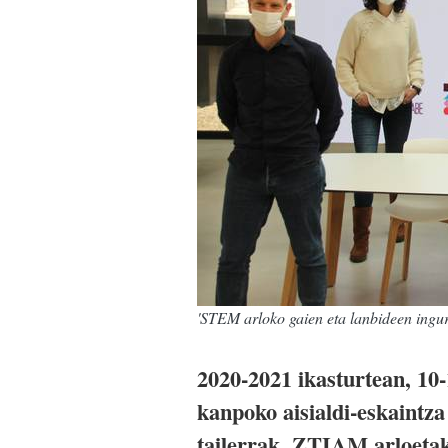
'STEM arloko gaien eta lanbideen ingu
2020-2021 ikasturtean, 10-
kanpoko aisialdi-eskaintza
tailerrak. ZTIAM arloetako