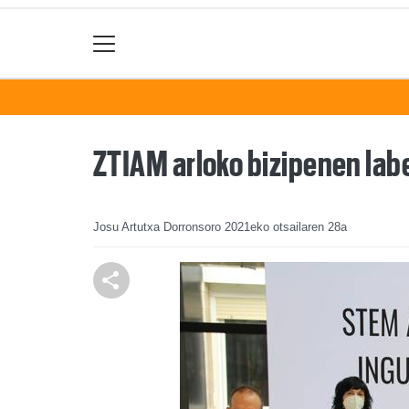
ZTIAM arloko bizipenen lab
Josu Artutxa Dorronsoro
2021eko otsailaren 28a