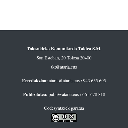
Tolosaldeko Komunikazio Taldea S.M.
San Esteban, 20 Tolosa 20400
tkt@ataria.eus
Erredakzioa:
ataria@ataria.eus
/ 943 655 695
Publizitatea:
publi@ataria.eus
/ 661 678 818
Codesyntaxek garatua