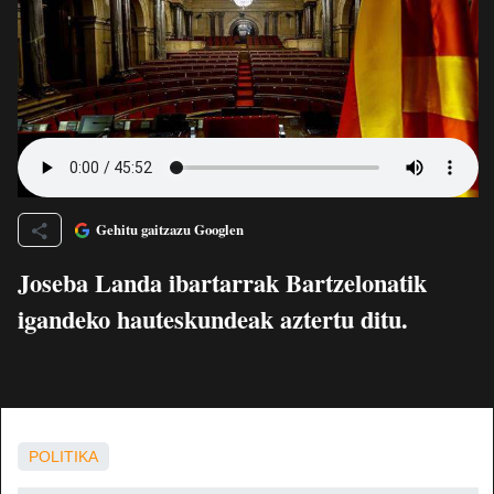
Gehitu gaitzazu Googlen
Joseba Landa ibartarrak Bartzelonatik
igandeko hauteskundeak aztertu ditu.
POLITIKA