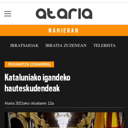
NAHIERAN
IRRATSAIOAK
IRRATIA ZUZENEAN
TELEBISTA
PASAHITZA (ZAHARRA)
Kataluniako igandeko
hauteskudendeak
Ataria
2021eko otsailaren 12a