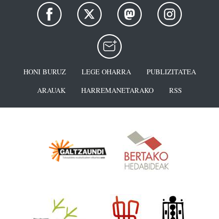
HONI BURUZ
LEGE OHARRA
PUBLIZITATEA
ARAUAK
HARREMANETARAKO
RSS