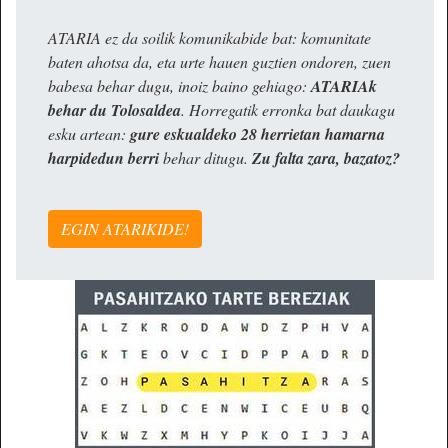
ATARIA ez da soilik komunikabide bat: komunitate
baten ahotsa da, eta urte hauen guztien ondoren, zuen
babesa behar dugu, inoiz baino gehiago:
ATARIAk
behar du Tolosaldea
. Horregatik erronka bat daukagu
esku artean:
gure eskualdeko 28 herrietan hamarna
harpidedun berri
behar ditugu.
Zu falta zara, bazatoz?
EGIN ATARIKIDE!